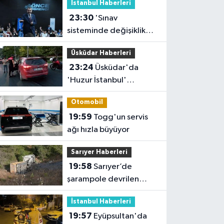
İstanbul Haberleri
23:30
'Sınav
sisteminde değişiklik
yok ama sorular
Üsküdar Haberleri
müfredata uygun hale
23:24
Üsküdar'da
gelecek'
'Huzur İstanbul'
denetimi
Otomobil
19:59
Togg'un servis
ağı hızla büyüyor
Sarıyer Haberleri
19:58
Sarıyer’de
şarampole devrilen
hafriyat kamyonunun
İstanbul Haberleri
şoförü yaralandı
19:57
Eyüpsultan'da