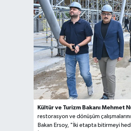
BİLİM VE TEKNOLOJİ
OTOMOBİL
KURUMSAL
Kültür ve Turizm Bakanı Mehmet Nu
restorasyon ve dönüşüm çalışmalarının 
Bakan Ersoy, "İki etapta bitirmeyi hedef