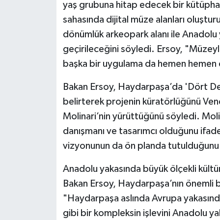
yaş grubuna hitap edecek bir kütüphan
sahasında dijital müze alanları oluştur
dönümlük arkeopark alanı ile Anadolu y
geçirileceğini söyledi. Ersoy, "Müzeyl
başka bir uygulama da hemen hemen dü
Bakan Ersoy, Haydarpaşa’da 'Dört Deni
belirterek projenin küratörlüğünü Vene
Molinari’nin yürüttüğünü söyledi. Molin
danışmanı ve tasarımcı olduğunu ifad
vizyonunun da ön planda tutulduğunu b
Anadolu yakasında büyük ölçekli kültür 
Bakan Ersoy, Haydarpaşa’nın önemli bir
"Haydarpaşa aslında Avrupa yakasında
gibi bir kompleksin işlevini Anadolu ya