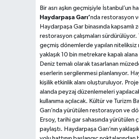
Bir asrı aşkın geçmişiyle İstanbul’un h
Haydarpaşa Garı’
nda restorasyon ve
Haydarpaşa Gar binasında kapsamlı ze
restorasyon çalışmaları sürdürülüyor.
geçmiş dönemlerde yapılan niteliksiz
yaklaşık 10 bin metrekare kapalı alana 
Deniz temalı olarak tasarlanan müzede 
eserlerin sergilenmesi planlanıyor. H
kişilik etkinlik alanı oluşturuluyor. Pr
alanda peyzaj düzenlemeleri yapılaca
kullanıma açılacak. Kültür ve Turizm
Garı’nda yürütülen restorasyon ve dön
Ersoy, tarihi gar sahasında yürütülen ça
paylaştı. Haydarpaşa Garı’nın yaklaşı
yolu hattının başlangıç noktalarından 