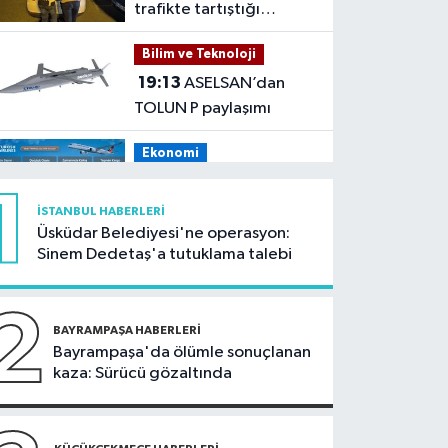
trafikte tartıştığı
sürücünün önünü kesip
Bilim ve Teknoloji
tehdit eden saldırgana
19:13
ASELSAN’dan
180 bin lira ceza
TOLUN P paylaşımı
Ekonomi
19:08
THY, temmuz
1
ayında 9,5 milyon yolcu
İSTANBUL HABERLERI
taşıdı
Üsküdar Belediyesi'ne operasyon:
Bilim ve Teknoloji
Sinem Dedetaş'a tutuklama talebi
19:05
Türksat
televizyon yayınları yeni
2
nesil uydulara taşınıyor
BAYRAMPAŞA HABERLERI
Otomobil
Bayrampaşa'da ölümle sonuçlanan
kaza: Sürücü gözaltında
19:03
Motosiklet
deneyimi denize
taşınacak
Güncel