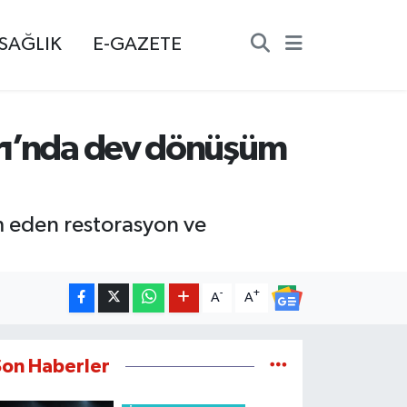
SAĞLIK
E-GAZETE
arı’nda dev dönüşüm
 eden restorasyon ve
-
+
A
A
Son Haberler