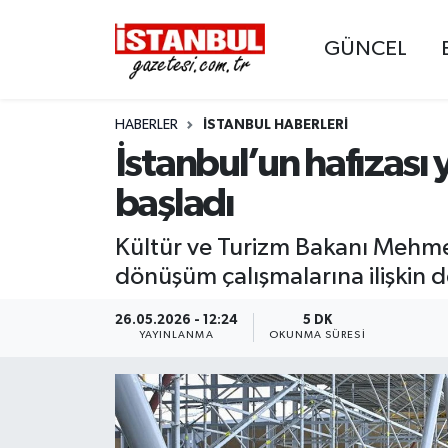
GÜNCEL
GÜNCEL
Nöbetçi Eczaneler
HABERLER
İSTANBUL HABERLERI
EKONOMİ
Hava Durumu
İstanbul’un hafızas
İSTANBUL
Trafik Durumu
başladı
DÜNYA
Süper Lig Puan Durumu ve Fikstür
Kültür ve Turizm Bakanı Mehme
dönüşüm çalışmalarına ilişkin d
SPOR
Tüm Manşetler
26.05.2026 - 12:24
5 DK
MAGAZİN
Son Dakika Haberleri
YAYINLANMA
OKUNMA SÜRESI
KÜLTÜR SANAT
Haber Arşivi
SAĞLIK