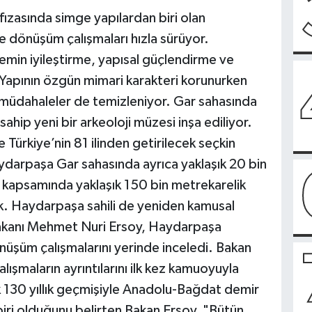
afızasında simge yapılardan biri olan
 dönüşüm çalışmaları hızla sürüyor.
min iyileştirme, yapısal güçlendirme ve
 Yapının özgün mimari karakteri korunurken
 müdahaleler de temizleniyor. Gar sahasında
sahip yeni bir arkeoloji müzesi inşa ediliyor.
Türkiye’nin 81 ilinden getirilecek seçkin
aydarpaşa Gar sahasında ayrıca yaklaşık 20 bin
oje kapsamında yaklaşık 150 bin metrekarelik
k. Haydarpaşa sahili de yeniden kamusal
 Bakanı Mehmet Nuri Ersoy, Haydarpaşa
üşüm çalışmalarını yerinde inceledi. Bakan
lışmaların ayrıntılarını ilk kez kamuoyuyla
k 130 yıllık geçmişiyle Anadolu-Bağdat demir
biri olduğunu belirten Bakan Ersoy, "Bütün