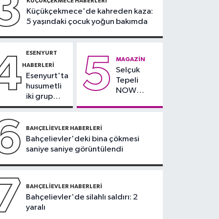
3
KÜÇÜKÇEKMECE HABERLERI
Küçükçekmece'de kahreden kaza:
19:00
'Çerçeve yasa'
5 yaşındaki çocuk yoğun bakımda
teklifi komisyonda
ESENYURT
4
5
MAGAZIN
HABERLERI
Selçuk
Esenyurt'ta
Tepeli
husumetli
NOW
iki grup
TV'den
arasında
ayrıldığını
silahlı
6
duyurdu
kavga
BAHÇELIEVLER HABERLERI
Bahçelievler'deki bina çökmesi
saniye saniye görüntülendi
7
BAHÇELIEVLER HABERLERI
Bahçelievler'de silahlı saldırı: 2
yaralı