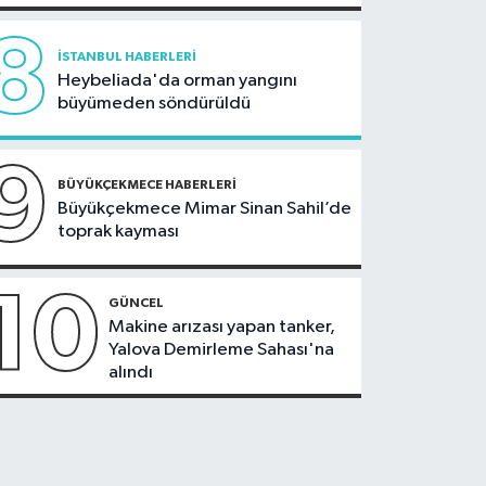
8
İSTANBUL HABERLERI
Heybeliada'da orman yangını
büyümeden söndürüldü
9
BÜYÜKÇEKMECE HABERLERI
Büyükçekmece Mimar Sinan Sahil’de
toprak kayması
10
GÜNCEL
Makine arızası yapan tanker,
Yalova Demirleme Sahası'na
alındı