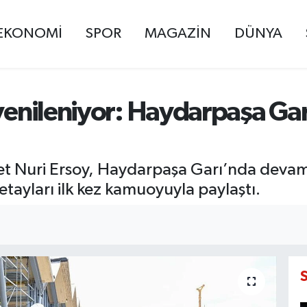
EKONOMİ
SPOR
MAGAZİN
DÜNYA
ı yenileniyor: Haydarpaşa G
t Nuri Ersoy, Haydarpaşa Garı’nda devam
etayları ilk kez kamuoyuyla paylaştı.