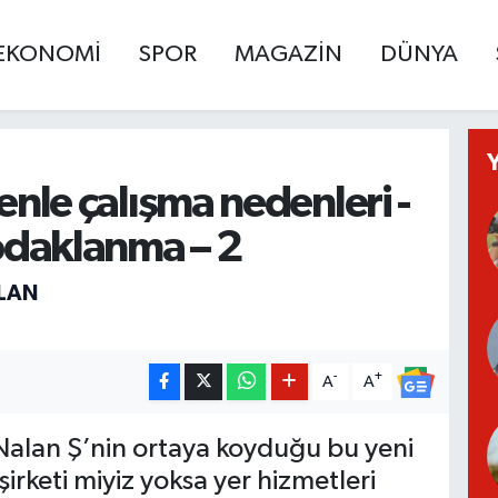
EKONOMİ
SPOR
MAGAZİN
DÜNYA
renle çalışma nedenleri -
 odaklanma – 2
LAN
-
+
A
A
 Nalan Ş’nin ortaya koyduğu bu yeni
irketi miyiz yoksa yer hizmetleri