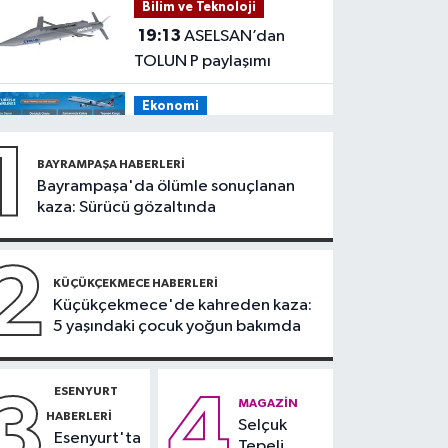
Bilim ve Teknoloji
tehdit eden saldırgana
19:13
ASELSAN’dan
180 bin lira ceza
TOLUN P paylaşımı
Ekonomi
19:08
THY, temmuz
1
ayında 9,5 milyon yolcu
BAYRAMPAŞA HABERLERI
taşıdı
Bayrampaşa'da ölümle sonuçlanan
Bilim ve Teknoloji
kaza: Sürücü gözaltında
19:05
Türksat
televizyon yayınları yeni
2
nesil uydulara taşınıyor
KÜÇÜKÇEKMECE HABERLERI
Otomobil
Küçükçekmece'de kahreden kaza:
5 yaşındaki çocuk yoğun bakımda
19:03
Motosiklet
deneyimi denize
taşınacak
ESENYURT
3
4
Güncel
MAGAZIN
HABERLERI
Selçuk
19:00
'Çerçeve yasa'
Esenyurt'ta
Tepeli