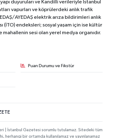
yapı duyuruları ve Kandilli verileriyle İstanbul
ları vapurları ve köprülerdeki anlık trafik
BEDAŞ/AYEDAŞ elektrik arıza bildirimleri anlık
ı (İTO) endeksleri; sosyal yaşam için ise kültür
ve mahallenin sesi olan yerel medya organıdır.
Puan Durumu ve Fikstür
ZETE
eri | İstanbul Gazetesi sorumlu tutulamaz. Sitedeki tüm
 dahi, herhangi bir ortamda kullanılamaz ve yayınlanamaz