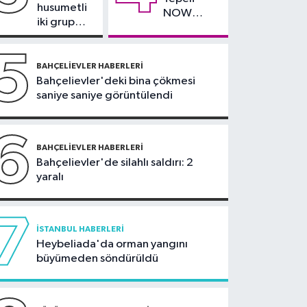
teklifi komisyonda
husumetli
NOW
iki grup
TV'den
arasında
ayrıldığını
silahlı
5
duyurdu
kavga
BAHÇELIEVLER HABERLERI
Bahçelievler'deki bina çökmesi
saniye saniye görüntülendi
6
BAHÇELIEVLER HABERLERI
Bahçelievler'de silahlı saldırı: 2
yaralı
7
İSTANBUL HABERLERI
Heybeliada'da orman yangını
büyümeden söndürüldü