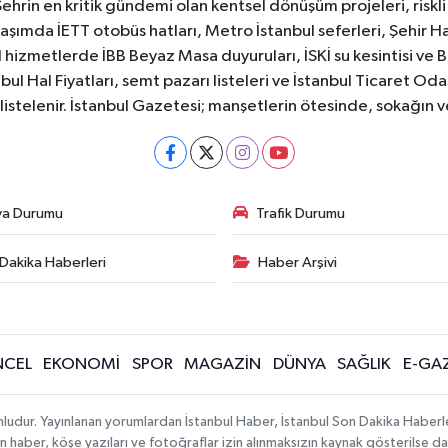
Şehrin en kritik gündemi olan kentsel dönüşüm projeleri, riskli 
aşımda İETT otobüs hatları, Metro İstanbul seferleri, Şehir Hat
 hizmetlerde İBB Beyaz Masa duyuruları, İSKİ su kesintisi ve 
bul Hal Fiyatları, semt pazarı listeleri ve İstanbul Ticaret Odas
listelenir. İstanbul Gazetesi; manşetlerin ötesinde, sokağın 
va Durumu
Trafik Durumu
Dakika Haberleri
Haber Arşivi
CEL
EKONOMİ
SPOR
MAGAZİN
DÜNYA
SAĞLIK
E-GA
mludur. Yayınlanan yorumlardan İstanbul Haber, İstanbul Son Dakika Haberl
lanan haber, köşe yazıları ve fotoğraflar izin alınmaksızın kaynak gösterilse