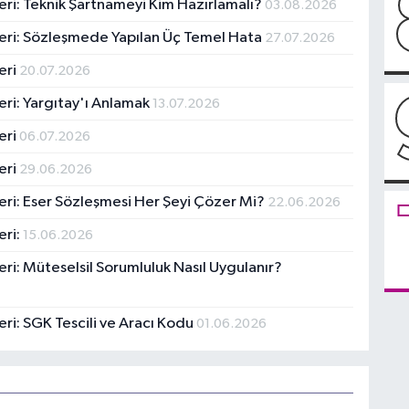
leri: Teknik Şartnameyi Kim Hazırlamalı?
03.08.2026
eleri: Sözleşmede Yapılan Üç Temel Hata
27.07.2026
eri
20.07.2026
eri: Yargıtay'ı Anlamak
13.07.2026
eri
06.07.2026
eri
29.06.2026
leri: Eser Sözleşmesi Her Şeyi Çözer Mi?
22.06.2026
eri:
15.06.2026
eri: Müteselsil Sorumluluk Nasıl Uygulanır?
eri: SGK Tescili ve Aracı Kodu
01.06.2026