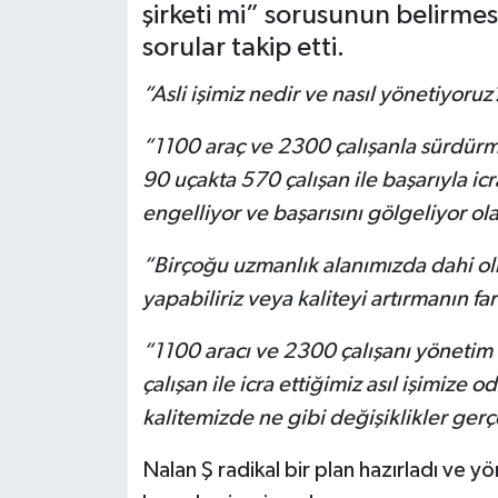
şirketi mi” sorusunun belirme
BİLİM VE TEKNOLOJİ
sorular takip etti.
“Asli işimiz nedir ve nasıl yönetiyoruz
OTOMOBİL
“1100 araç ve 2300 çalışanla sürdürme
KURUMSAL
90 uçakta 570 çalışan ile başarıyla ic
engelliyor ve başarısını gölgeliyor ola
“Birçoğu uzmanlık alanımızda dahi olm
yapabiliriz veya kaliteyi artırmanın far
“1100 aracı ve 2300 çalışanı yönetim
çalışan ile icra ettiğimiz asıl işimize
kalitemizde ne gibi değişiklikler gerç
Nalan Ş radikal bir plan hazırladı ve y