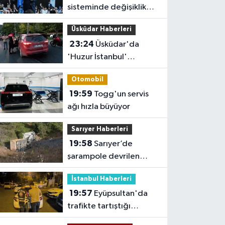
sisteminde değişiklik
yok ama sorular
Üsküdar Haberleri
müfredata uygun hale
23:24
Üsküdar'da
gelecek'
'Huzur İstanbul'
denetimi
Otomobil
19:59
Togg'un servis
ağı hızla büyüyor
Sarıyer Haberleri
19:58
Sarıyer’de
şarampole devrilen
hafriyat kamyonunun
İstanbul Haberleri
şoförü yaralandı
19:57
Eyüpsultan'da
trafikte tartıştığı
sürücünün önünü kesip