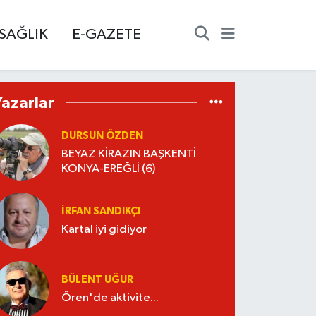
SAĞLIK
E-GAZETE
Yazarlar
DURSUN ÖZDEN
BEYAZ KİRAZIN BAŞKENTİ
KONYA-EREĞLİ (6)
İRFAN SANDIKÇI
Kartal iyi gidiyor
BÜLENT UĞUR
Ören'de aktivite...