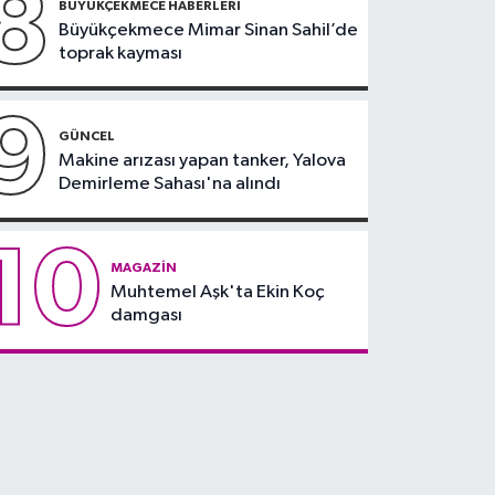
8
BÜYÜKÇEKMECE HABERLERI
Büyükçekmece Mimar Sinan Sahil’de
toprak kayması
9
GÜNCEL
Makine arızası yapan tanker, Yalova
Demirleme Sahası'na alındı
10
MAGAZIN
Muhtemel Aşk'ta Ekin Koç
damgası