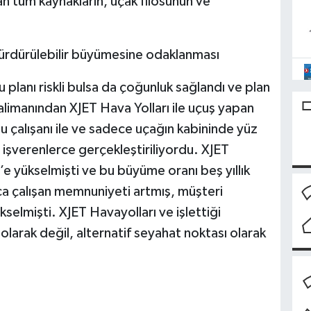
n tüm kaynakların, uçak filosunun ve
n sürdürülebilir büyümesine odaklanması
 planı riskli bulsa da çoğunluk sağlandı ve plan
alimanından XJET Hava Yolları ile uçuş yapan
 çalışanı ile ve sadece uçağın kabininde yüz
 işverenlerce gerçekleştiriliyordu. XJET
’e yükselmişti ve bu büyüme oranı beş yıllık
ca çalışan memnuniyeti artmış, müşteri
selmişti. XJET Havayolları ve işlettiği
olarak değil, alternatif seyahat noktası olarak