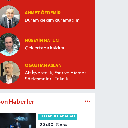
AHMET ÖZDEMIR
Duram dedim duramadım
HÜSEYIN HATUN
Çok ortada kaldım
OĞUZHAN ASLAN
Alt İşverenlik, Eser ve Hizmet
Sözleşmeleri: Teknik
Şartnameyi Kim Hazırlamalı?
Son Haberler
İstanbul Haberleri
23:30
'Sınav