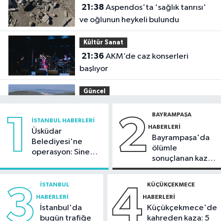
21:38
Aspendos'ta 'sağlık tanrısı'
ve oğlunun heykeli bulundu
Kültür Sanat
21:36
AKM’de caz konserleri
başlıyor
Güncel
21:34
Tersine beyin göçünde İYTE
BAYRAMPAŞA
1
2
etkisi
İSTANBUL HABERLERI
HABERLERI
Üsküdar
Bayrampaşa'da
Bilim ve Teknoloji
Belediyesi'ne
ölümle
operasyon: Sinem
21:26
İnternet kullanan bireylerin
sonuçlanan kaza:
Dedetaş'a
oranı yüzde 92,3 oldu
Sürücü
tutuklama talebi
gözaltında
İSTANBUL
KÜÇÜKÇEKMECE
3
4
Bilim ve Teknoloji
HABERLERI
HABERLERI
21:23
5G abone sayısı 4 ayda 44,5
İstanbul'da
Küçükçekmece'de
milyona ulaştı
bugün trafiğe
kahreden kaza: 5