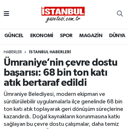
GÜNCEL
Nöbetçi Eczaneler
GÜNCEL
EKONOMİ
SPOR
MAGAZİN
DÜNYA
EKONOMİ
Hava Durumu
İSTANBUL
Trafik Durumu
HABERLER
İSTANBUL HABERLERI
Ümraniye’nin çevre dostu
DÜNYA
Süper Lig Puan Durumu ve Fikstür
başarısı: 68 bin ton katı
atık bertaraf edildi
SPOR
Tüm Manşetler
Ümraniye Belediyesi, modern ekipman ve
MAGAZİN
Son Dakika Haberleri
sürdürülebilir uygulamalarla ilçe genelinde 68 bin
ton katı atık toplayarak geri dönüşüm süreçlerine
KÜLTÜR SANAT
Haber Arşivi
kazandırdı. Doğal kaynakların korunmasına katkı
sağlayan bu çevre dostu çalışmalar, daha temiz
SAĞLIK