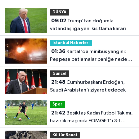
DÜNYA
09:02
Trump'tan doğumla
vatandaşlığa yeni kısıtlama kararı
İstanbul Haberleri
01:36
Kartal'da minibüs yangını:
Peş peşe patlamalar paniğe neden
oldu
Güncel
21:48
Cumhurbaşkanı Erdoğan,
Suudi Arabistan'ı ziyaret edecek
Spor
21:42
Beşiktaş Kadın Futbol Takımı,
hazırlık maçında FOMGET'i 3-1
mağlup etti
Kültür Sanat