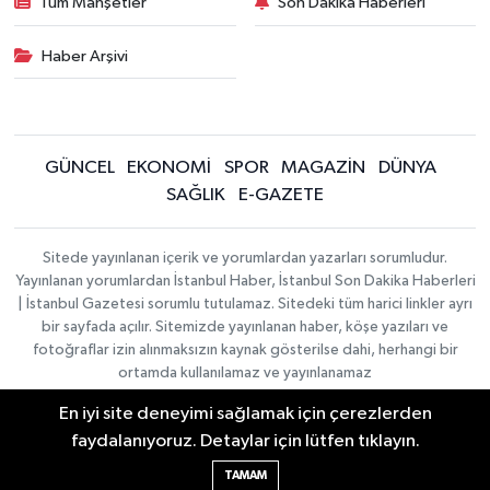
Tüm Manşetler
Son Dakika Haberleri
Haber Arşivi
GÜNCEL
EKONOMİ
SPOR
MAGAZİN
DÜNYA
SAĞLIK
E-GAZETE
Sitede yayınlanan içerik ve yorumlardan yazarları sorumludur.
Yayınlanan yorumlardan İstanbul Haber, İstanbul Son Dakika Haberleri
| İstanbul Gazetesi sorumlu tutulamaz. Sitedeki tüm harici linkler ayrı
bir sayfada açılır. Sitemizde yayınlanan haber, köşe yazıları ve
fotoğraflar izin alınmaksızın kaynak gösterilse dahi, herhangi bir
ortamda kullanılamaz ve yayınlanamaz
En iyi site deneyimi sağlamak için çerezlerden
İletişim
Künye
faydalanıyoruz. Detaylar için lütfen tıklayın.
Haber Yazılımı:
TE Bilişim
|
KURUMSAL
Copyright © 2026
TAMAM