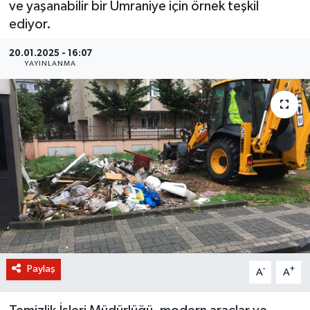
ve yaşanabilir bir Ümraniye için örnek teşkil
ediyor.
BİLİM VE TEKNOLOJİ
20.01.2025 - 16:07
OTOMOBİL
YAYINLANMA
KURUMSAL
Paylaş
-
+
A
A