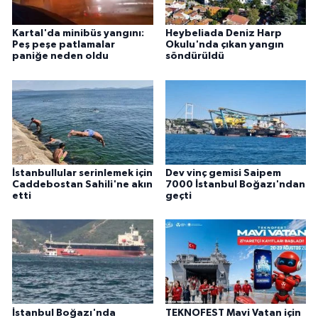
Kartal'da minibüs yangını:
Heybeliada Deniz Harp
Peş peşe patlamalar
Okulu'nda çıkan yangın
paniğe neden oldu
söndürüldü
İstanbullular serinlemek için
Dev vinç gemisi Saipem
Caddebostan Sahili'ne akın
7000 İstanbul Boğazı'ndan
etti
geçti
İstanbul Boğazı'nda
TEKNOFEST Mavi Vatan için