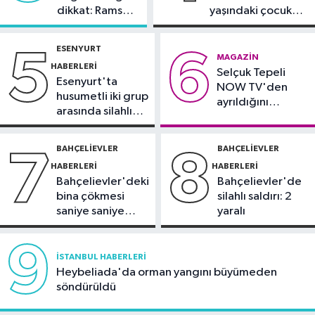
dikkat: Rams
yaşındaki çocuk
Kültür Sanat
Park çevresinde
yoğun bakımda
bazı yollar
21:21
Esenler Belediyesi
ESENYURT
5
6
kapatılacak
MAGAZIN
vatandaşları yazlık sinemada
HABERLERI
Selçuk Tepeli
buluşturuyor
Esenyurt'ta
NOW TV'den
husumetli iki grup
ayrıldığını
arasında silahlı
duyurdu
kavga
BAHÇELIEVLER
BAHÇELIEVLER
7
8
HABERLERI
HABERLERI
Bahçelievler'deki
Bahçelievler'de
bina çökmesi
silahlı saldırı: 2
saniye saniye
yaralı
görüntülendi
9
İSTANBUL HABERLERI
Heybeliada'da orman yangını büyümeden
söndürüldü