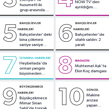
NOW TV'den
Avrupa Şampiyonası'na Riva'da
husumetli iki
ayrıldığını
hazırlanıyor
grup arasında
duyurdu
Sultangazi Haberleri
silahlı kavga
13:49
Sultangazi’de temel kazısı
BAHÇELIEVLER
BAHÇELIEVLER
5
6
sırasında 2 bina tahliye edildi
HABERLERI
HABERLERI
Bahçelievler'deki
Bahçelievler'de
bina çökmesi
silahlı saldırı: 2
saniye saniye
yaralı
görüntülendi
7
8
İSTANBUL HABERLERI
MAGAZIN
Heybeliada'da
Muhtemel Aşk'ta
orman yangını
Ekin Koç damgası
büyümeden
söndürüldü
BÜYÜKÇEKMECE
9
10
GÜNCEL
HABERLERI
Makine
Büyükçekmece
arızası
Mimar Sinan
yapan
Sahil’de toprak