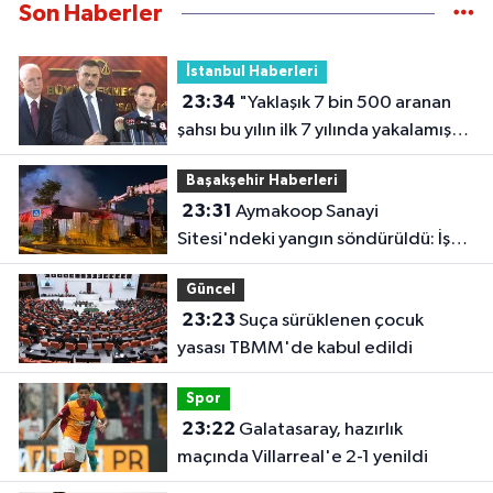
Son Haberler
İstanbul Haberleri
23:34
"Yaklaşık 7 bin 500 aranan
şahsı bu yılın ilk 7 yılında yakalamış
durumdayız"
Başakşehir Haberleri
23:31
Aymakoop Sanayi
Sitesi'ndeki yangın söndürüldü: İş
yeri kullanılamaz hale geldi
Güncel
23:23
Suça sürüklenen çocuk
yasası TBMM'de kabul edildi
Spor
23:22
Galatasaray, hazırlık
maçında Villarreal'e 2-1 yenildi