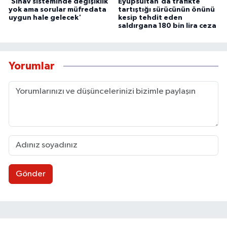
'Sınav sisteminde değişiklik
Eyüpsultan'da trafikte
yok ama sorular müfredata
tartıştığı sürücünün önünü
uygun hale gelecek'
kesip tehdit eden
saldırgana 180 bin lira ceza
Yorumlar
Gönder