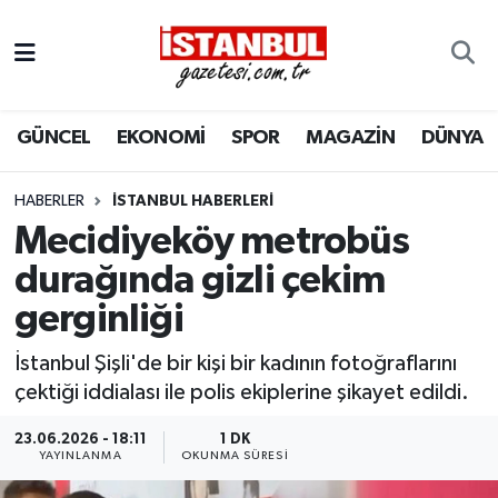
GÜNCEL
Nöbetçi Eczaneler
GÜNCEL
EKONOMİ
SPOR
MAGAZİN
DÜNYA
EKONOMİ
Hava Durumu
İSTANBUL
Trafik Durumu
HABERLER
İSTANBUL HABERLERI
Mecidiyeköy metrobüs
DÜNYA
Süper Lig Puan Durumu ve Fikstür
durağında gizli çekim
gerginliği
SPOR
Tüm Manşetler
İstanbul Şişli'de bir kişi bir kadının fotoğraflarını
MAGAZİN
Son Dakika Haberleri
çektiği iddialası ile polis ekiplerine şikayet edildi.
KÜLTÜR SANAT
Haber Arşivi
23.06.2026 - 18:11
1 DK
YAYINLANMA
OKUNMA SÜRESI
SAĞLIK