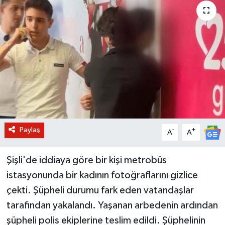
BİLİM VE TEKNOLOJİ
OTOMOBİL
KURUMSAL
Paylaş
-
+
A
A
Şişli'de iddiaya göre bir kişi metrobüs
istasyonunda bir kadının fotoğraflarını gizlice
çekti. Şüpheli durumu fark eden vatandaşlar
tarafından yakalandı. Yaşanan arbedenin ardından
şüpheli polis ekiplerine teslim edildi. Şüphelinin