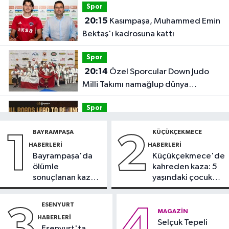
Spor
20:15
Kasımpaşa, Muhammed Emin
Bektaş'ı kadrosuna kattı
Spor
20:14
Özel Sporcular Down Judo
Milli Takımı namağlup dünya
şampiyonu
Spor
17:06
FIBA Kıtalararası Kupa
BAYRAMPAŞA
KÜÇÜKÇEKMECE
1
2
2026’da yer alacak takımlar belli
HABERLERI
HABERLERI
oldu
Bayrampaşa'da
Küçükçekmece'de
Fatih Haberleri
ölümle
kahreden kaza: 5
16:21
Fatih Belediyesi tarihî
sonuçlanan kaza:
yaşındaki çocuk
çeşmeleri birer birer ayağa
Sürücü
yoğun bakımda
kaldırıyor
gözaltında
ESENYURT
3
4
Spor
MAGAZIN
HABERLERI
16:18
Selçuk Tepeli
Görme Engelli B1 Milli Takımı,
Esenyurt'ta