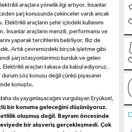
ikli araçlara yönelik ilgi artıyor. İnsanlar
nceden şarj konusunda çekinceler vardı ancak
ektrikli araçların şehir içindeki kullanımı
. İnsanlar araçların menzili, performansı ve
arını yaparak tercihlerini belirliyor. Biz de
ık. Artık çevremizdeki birçok işletme gibi
Kendi şarj istasyonlarımızı kurduk ve gelen
Elektrikli araçları takasa da kabul ediyoruz.
ir durum söz konusu değil çünkü piyasanın
linde konuştu.
r daha da yaygınlaşacağını vurgulayan Eryüksel,
çlü bir konuma geleceğini düşünüyoruz.
ketlilik oluşmuş değil. Bayram öncesinde
 seviyede bir alışveriş gerçekleşmedi. Çok