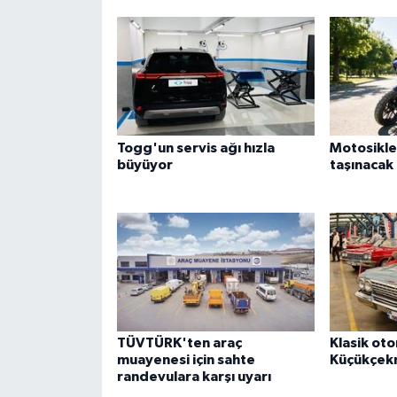
Togg'un servis ağı hızla
Motosikle
büyüyor
taşınacak
TÜVTÜRK'ten araç
Klasik oto
muayenesi için sahte
Küçükçek
randevulara karşı uyarı