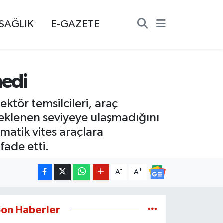
SAĞLIK
E-GAZETE
medi
ktör temsilcileri, araç
beklenen seviyeye ulaşmadığını
omatik vites araçlara
fade etti.
-
+
A
A
Son Haberler