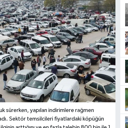
uk sürerken, yapılan indirimlere rağmen
adı. Sektör temsilcileri fiyatlardaki köpüğün
 ilginin arttığını ve en fazla talebin 800 bin ile 1