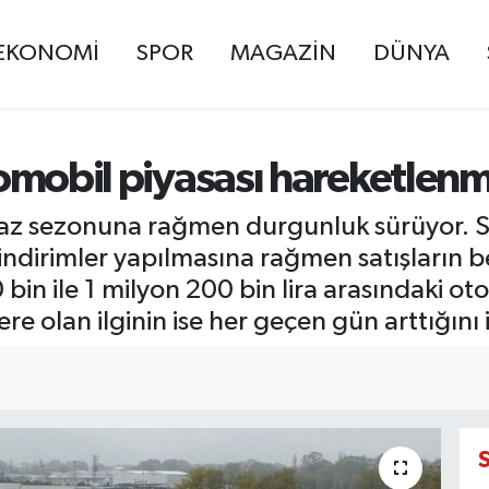
EKONOMİ
SPOR
MAGAZİN
DÜNYA
otomobil piyasası hareketlen
yaz sezonuna rağmen durgunluk sürüyor. Se
 indirimler yapılmasına rağmen satışların 
0 bin ile 1 milyon 200 bin lira arasındaki ot
ere olan ilginin ise her geçen gün arttığını i