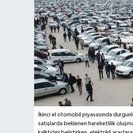
BİLİM VE TEKNOLOJİ
OTOMOBİL
KURUMSAL
İkinci el otomobil piyasasında durgunl
satışlarda beklenen hareketlilik oluşm
kalktığını belirtirken, elektrikli araçlara