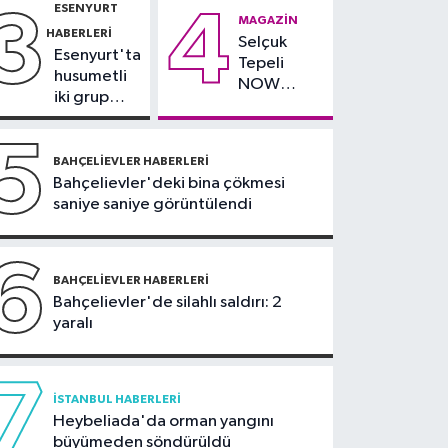
ESENYURT
3
4
Sultanbeyli Haberleri
MAGAZIN
HABERLERI
Selçuk
09:10
Sultanbeyli'de
Esenyurt'ta
Tepeli
alışveriş merkezinde
husumetli
NOW
korkutan yangın
iki grup
TV'den
arasında
ayrıldığını
silahlı
5
duyurdu
kavga
BAHÇELIEVLER HABERLERI
Bahçelievler'deki bina çökmesi
saniye saniye görüntülendi
6
BAHÇELIEVLER HABERLERI
Bahçelievler'de silahlı saldırı: 2
yaralı
7
İSTANBUL HABERLERI
Heybeliada'da orman yangını
büyümeden söndürüldü