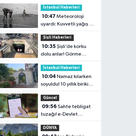
İstanbul Haberleri
10:47
Meteoroloji
uyardı: Kuvvetli yağış ve
fırtına geliyor
Şişli Haberleri
10:35
Şişli’de korku
dolu anlar! Görme
engelli genç metro
İstanbul Haberleri
raylarına düştü
10:04
Namaz kılarken
soyuldu! 10 yıllık birikimi
saniyeler içinde gitti
Güncel
09:56
Sahte tebligat
tuzağı! e-Devlet
bilgilerinizi çaldırmayın
DÜNYA