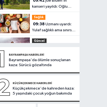
09:42
Joe Biden’ın
kanseri yayıldı: Oğlu
Hunter Biden’dan
Sağlık
açıklama
09:38
Uzmanı uyardı:
Yulaf sağlıklı ama sınırsız
değil
Güncel
09:28
Trabzon’da
1
Salah heyecanı:
BAYRAMPAŞA HABERLERI
Turizmde hareketlilik
Bayrampaşa'da ölümle sonuçlanan
Sağlık
kaza: Sürücü gözaltında
başladı
09:20
Denize girerken
dikkat! Kayalık
2
bölgelerde zehirli
KÜÇÜKÇEKMECE HABERLERI
Güngören Haberleri
Küçükçekmece'de kahreden kaza:
tehlike
5 yaşındaki çocuk yoğun bakımda
09:17
Güngören’de
balkonu çöken 5 katlı
bina tahliye edildi