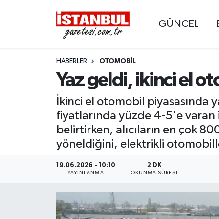
GÜNCEL
GÜNCEL
Nöbetçi Eczaneler
HABERLER
OTOMOBIL
EKONOMİ
Hava Durumu
Yaz geldi, ikinci el 
İSTANBUL
Trafik Durumu
İkinci el otomobil piyasasında 
DÜNYA
Süper Lig Puan Durumu ve Fikstür
fiyatlarında yüzde 4-5'e varan
belirtirken, alıcıların en çok 80
SPOR
Tüm Manşetler
yöneldiğini, elektrikli otomobill
MAGAZİN
Son Dakika Haberleri
19.06.2026 - 10:10
2 DK
YAYINLANMA
OKUNMA SÜRESI
KÜLTÜR SANAT
Haber Arşivi
SAĞLIK