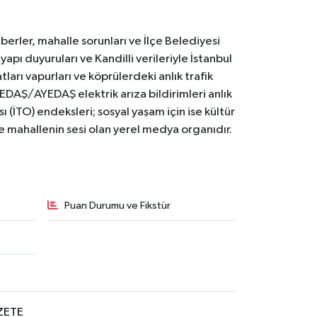
erler, mahalle sorunları ve İlçe Belediyesi
yapı duyuruları ve Kandilli verileriyle İstanbul
ları vapurları ve köprülerdeki anlık trafik
BEDAŞ/AYEDAŞ elektrik arıza bildirimleri anlık
ı (İTO) endeksleri; sosyal yaşam için ise kültür
ve mahallenin sesi olan yerel medya organıdır.
Puan Durumu ve Fikstür
ZETE