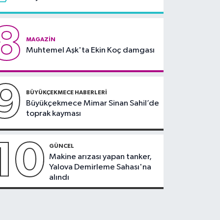
8
MAGAZIN
Muhtemel Aşk'ta Ekin Koç damgası
9
BÜYÜKÇEKMECE HABERLERI
Büyükçekmece Mimar Sinan Sahil’de
toprak kayması
10
GÜNCEL
Makine arızası yapan tanker,
Yalova Demirleme Sahası'na
alındı