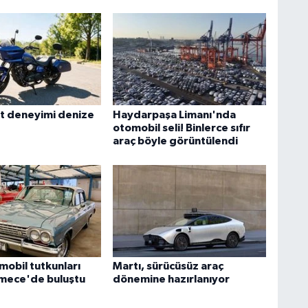
t deneyimi denize
Haydarpaşa Limanı'nda
otomobil seli! Binlerce sıfır
araç böyle görüntülendi
mobil tutkunları
Martı, sürücüsüz araç
mece'de buluştu
dönemine hazırlanıyor