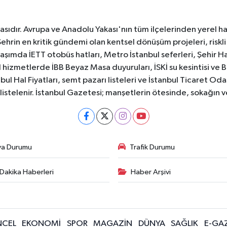
sıdır. Avrupa ve Anadolu Yakası'nın tüm ilçelerinden yerel hab
Şehrin en kritik gündemi olan kentsel dönüşüm projeleri, riskli 
aşımda İETT otobüs hatları, Metro İstanbul seferleri, Şehir Hat
 hizmetlerde İBB Beyaz Masa duyuruları, İSKİ su kesintisi ve 
bul Hal Fiyatları, semt pazarı listeleri ve İstanbul Ticaret Odas
listelenir. İstanbul Gazetesi; manşetlerin ötesinde, sokağın 
va Durumu
Trafik Durumu
Dakika Haberleri
Haber Arşivi
CEL
EKONOMİ
SPOR
MAGAZİN
DÜNYA
SAĞLIK
E-GA