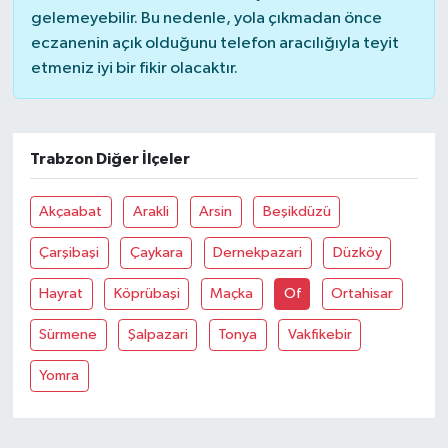
gelemeyebilir. Bu nedenle, yola çıkmadan önce
eczanenin açık olduğunu telefon aracılığıyla teyit
etmeniz iyi bir fikir olacaktır.
Trabzon Diğer İlçeler
Akçaabat
Arakli
Arsin
Beşikdüzü
Çarşibaşi
Çaykara
Dernekpazari
Düzköy
Hayrat
Köprübaşi
Maçka
Of
Ortahisar
Sürmene
Şalpazari
Tonya
Vakfikebir
Yomra