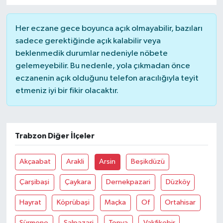
Her eczane gece boyunca açık olmayabilir, bazıları
sadece gerektiğinde açık kalabilir veya
beklenmedik durumlar nedeniyle nöbete
gelemeyebilir. Bu nedenle, yola çıkmadan önce
eczanenin açık olduğunu telefon aracılığıyla teyit
etmeniz iyi bir fikir olacaktır.
Trabzon Diğer İlçeler
Akçaabat
Arakli
Arsin
Beşikdüzü
Çarşibaşi
Çaykara
Dernekpazari
Düzköy
Hayrat
Köprübaşi
Maçka
Of
Ortahisar
Sürmene
Şalpazari
Tonya
Vakfikebir