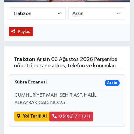
BİLİM VE TEKNOLOJİ
OTOMOBİL
Paylaş
KURUMSAL
Trabzon
Arsin
06 Ağustos 2026 Perşembe
nöbetçi eczane adres, telefon ve konumları
Kübra Eczanesi
Arsin
CUMHURİYET MAH. ŞEHİT AST. HALİL
ALBAYRAK CAD. NO:25
Yol Tarifi Al
0 (462) 711 13 11