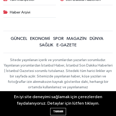
Haber Arşivi
GÜNCEL
EKONOMİ
SPOR
MAGAZİN
DÜNYA
SAĞLIK
E-GAZETE
Sitede yayınlanan içerik ve yorumlardan yazarları sorumludur.
Yayınlanan yorumlardan İstanbul Haber, İstanbul Son Dakika Haberleri
| İstanbul Gazetesi sorumlu tutulamaz. Sitedeki tüm harici linkler ayrı
bir sayfada açılır. Sitemizde yayınlanan haber, köşe yazıları ve
fotoğraflar izin alınmaksızın kaynak gösterilse dahi, herhangi bir
ortamda kullanılamaz ve yayınlanamaz
En iyi site deneyimi sağlamak için çerezlerden
İletişim
Künye
faydalanıyoruz. Detaylar için lütfen tıklayın.
Haber Yazılımı:
TE Bilişim
|
KURUMSAL
Copyright © 2026
TAMAM