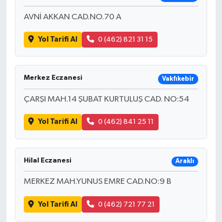
AVNİ AKKAN CAD.NO.70 A
Yol Tarifi Al
0 (462) 821 31 15
Merkez Eczanesi
Vakfıkebir
ÇARŞI MAH.14 ŞUBAT KURTULUŞ CAD. NO:54
Yol Tarifi Al
0 (462) 841 25 11
Hilal Eczanesi
Araklı
MERKEZ MAH.YUNUS EMRE CAD.NO:9 B
Yol Tarifi Al
0 (462) 721 77 21