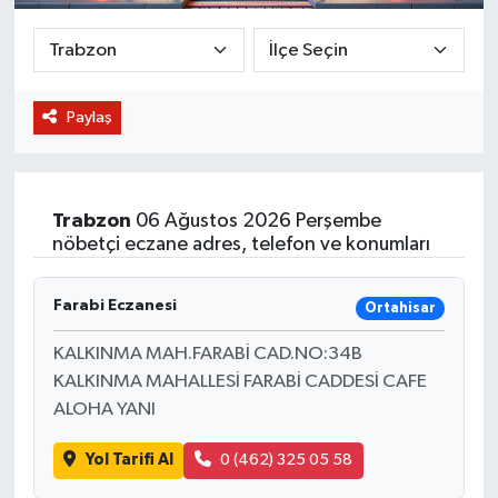
BİLİM VE TEKNOLOJİ
OTOMOBİL
Paylaş
KURUMSAL
Trabzon
06 Ağustos 2026 Perşembe
nöbetçi eczane adres, telefon ve konumları
Farabi Eczanesi
Ortahisar
KALKINMA MAH.FARABİ CAD.NO:34B
KALKINMA MAHALLESİ FARABİ CADDESİ CAFE
ALOHA YANI
Yol Tarifi Al
0 (462) 325 05 58