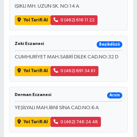
IŞIKLI MH. UZUN SK. NO:14 A
Yol Tarifi Al
0 (462) 616 11 22
Zeki Eczanesi
Beşikdüzü
CUMHURİYET MAH.SABRİ DİLEK CAD.NO:32 D
Yol Tarifi Al
0 (462) 891 34 61
Derman Eczanesi
Arsin
YEŞİLYALI MAH.İBNİ SİNA CAD.NO:6 A
Yol Tarifi Al
0 (462) 746 24 48