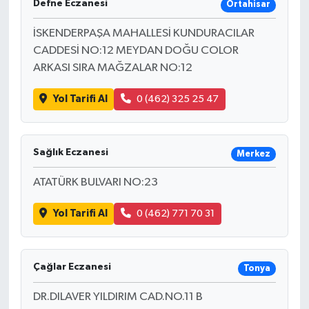
Defne Eczanesi
Ortahisar
İSKENDERPAŞA MAHALLESİ KUNDURACILAR
CADDESİ NO:12 MEYDAN DOĞU COLOR
ARKASI SIRA MAĞZALAR NO:12
Yol Tarifi Al
0 (462) 325 25 47
Sağlık Eczanesi
Merkez
ATATÜRK BULVARI NO:23
Yol Tarifi Al
0 (462) 771 70 31
Çağlar Eczanesi
Tonya
DR.DILAVER YILDIRIM CAD.NO.11 B