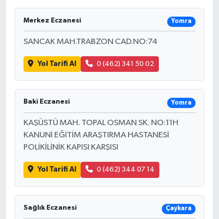
Merkez Eczanesi
Yomra
SANCAK MAH.TRABZON CAD.NO:74
Yol Tarifi Al
0 (462) 341 50 02
Baki Eczanesi
Yomra
KAŞÜSTÜ MAH. TOPAL OSMAN SK. NO:11H
KANUNİ EĞİTİM ARAŞTIRMA HASTANESİ
POLİKİLİNİK KAPISI KARŞISI
Yol Tarifi Al
0 (462) 344 07 14
Sağlık Eczanesi
Çaykara