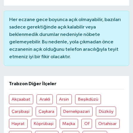
Her eczane gece boyunca açık olmayabilir, bazıları
sadece gerektiğinde açık kalabilir veya
beklenmedik durumlar nedeniyle nöbete
gelemeyebilir. Bu nedenle, yola çıkmadan önce
eczanenin açık olduğunu telefon aracılığıyla teyit
etmeniz iyi bir fikir olacaktır.
Trabzon Diğer İlçeler
Akçaabat
Arakli
Arsin
Beşikdüzü
Çarşibaşi
Çaykara
Dernekpazari
Düzköy
Hayrat
Köprübaşi
Maçka
Of
Ortahisar