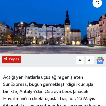
BİLİM VE TEKNOLOJİ
OTOMOBİL
KURUMSAL
Paylaş
-
+
A
A
Açtığı yeni hatlarla uçuş ağını genişleten
SunExpress, bugün gerçekleştirdiği ilk uçuşla
birlikte, Antalya’dan Ostrava Leos Janacek
Havalimanı’na direkt uçuşlar başladı. 23 Mayıs
itibarıyla başlayan seferler Ekim ayı sonuna kadar