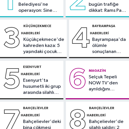
1
2
Belediyesi'ne
bugün trafiğe
Bilim ve Teknoloji
operasyon: Sinem
dikkat: Rams Park
19:05
Türksat televizyon yayınları
Dedetaş'a
çevresinde bazı
yeni nesil uydulara taşınıyor
tutuklama talebi
yollar kapatılacak
KÜÇÜKÇEKMECE
BAYRAMPAŞA
3
4
HABERLERI
HABERLERI
Otomobil
Küçükçekmece'de
Bayrampaşa'da
19:03
Motosiklet deneyimi denize
kahreden kaza: 5
ölümle
taşınacak
yaşındaki çocuk
sonuçlanan
yoğun bakımda
kaza: Sürücü
Güncel
gözaltında
ESENYURT
5
6
19:00
'Çerçeve yasa' teklifi
MAGAZIN
HABERLERI
Selçuk Tepeli
komisyonda
Esenyurt'ta
NOW TV'den
husumetli iki grup
ayrıldığını
arasında silahlı
duyurdu
kavga
BAHÇELIEVLER
BAHÇELIEVLER
7
8
HABERLERI
HABERLERI
Bahçelievler'deki
Bahçelievler'de
bina çökmesi
silahlı saldırı: 2