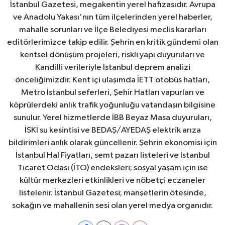
İstanbul Gazetesi, megakentin yerel hafızasıdır. Avrupa
ve Anadolu Yakası'nın tüm ilçelerinden yerel haberler,
mahalle sorunları ve İlçe Belediyesi meclis kararları
editörlerimizce takip edilir. Şehrin en kritik gündemi olan
kentsel dönüşüm projeleri, riskli yapı duyuruları ve
Kandilli verileriyle İstanbul deprem analizi
önceliğimizdir. Kent içi ulaşımda İETT otobüs hatları,
Metro İstanbul seferleri, Şehir Hatları vapurları ve
köprülerdeki anlık trafik yoğunluğu vatandaşın bilgisine
sunulur. Yerel hizmetlerde İBB Beyaz Masa duyuruları,
İSKİ su kesintisi ve BEDAŞ/AYEDAŞ elektrik arıza
bildirimleri anlık olarak güncellenir. Şehrin ekonomisi için
İstanbul Hal Fiyatları, semt pazarı listeleri ve İstanbul
Ticaret Odası (İTO) endeksleri; sosyal yaşam için ise
kültür merkezleri etkinlikleri ve nöbetçi eczaneler
listelenir. İstanbul Gazetesi; manşetlerin ötesinde,
sokağın ve mahallenin sesi olan yerel medya organıdır.