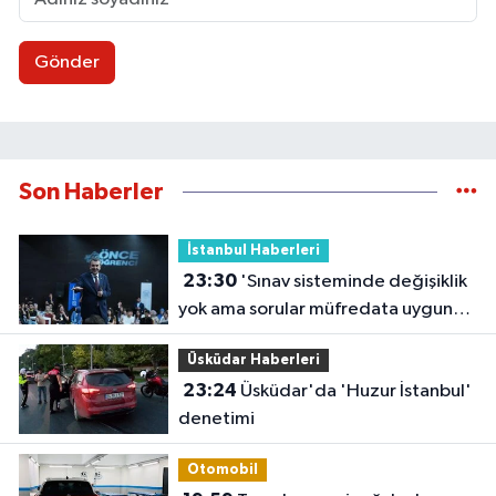
Gönder
Son Haberler
İstanbul Haberleri
23:30
'Sınav sisteminde değişiklik
yok ama sorular müfredata uygun
hale gelecek'
Üsküdar Haberleri
23:24
Üsküdar'da 'Huzur İstanbul'
denetimi
Otomobil