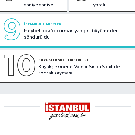
saniye saniye
yaralı
görüntülendi
9
İSTANBUL HABERLERI
Heybeliada'da orman yangını büyümeden
söndürüldü
10
BÜYÜKÇEKMECE HABERLERI
Büyükçekmece Mimar Sinan Sahil’de
toprak kayması