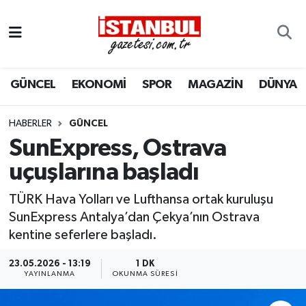
GÜNCEL
Nöbetçi Eczaneler
GÜNCEL
EKONOMİ
SPOR
MAGAZİN
DÜNYA
EKONOMİ
Hava Durumu
İSTANBUL
Trafik Durumu
HABERLER
GÜNCEL
SunExpress, Ostrava
DÜNYA
Süper Lig Puan Durumu ve Fikstür
uçuşlarına başladı
SPOR
Tüm Manşetler
TÜRK Hava Yolları ve Lufthansa ortak kuruluşu
SunExpress Antalya’dan Çekya’nın Ostrava
MAGAZİN
Son Dakika Haberleri
kentine seferlere başladı.
KÜLTÜR SANAT
Haber Arşivi
23.05.2026 - 13:19
1 DK
YAYINLANMA
OKUNMA SÜRESI
SAĞLIK