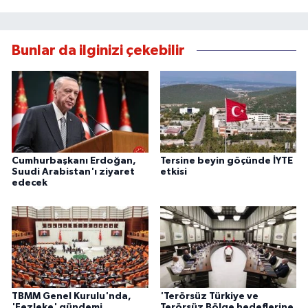
Bunlar da ilginizi çekebilir
Cumhurbaşkanı Erdoğan,
Tersine beyin göçünde İYTE
Suudi Arabistan'ı ziyaret
etkisi
edecek
TBMM Genel Kurulu'nda,
'Terörsüz Türkiye ve
'Fezleke' gündemi
Terörsüz Bölge hedeflerine