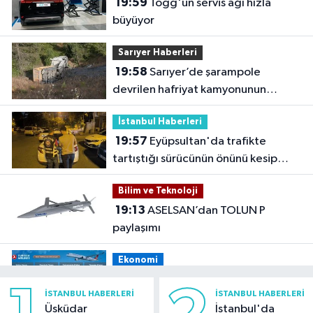
19:59
Togg'un servis ağı hızla
büyüyor
Sarıyer Haberleri
19:58
Sarıyer’de şarampole
devrilen hafriyat kamyonunun
şoförü yaralandı
İstanbul Haberleri
19:57
Eyüpsultan'da trafikte
tartıştığı sürücünün önünü kesip
tehdit eden saldırgana 180 bin lira
Bilim ve Teknoloji
ceza
19:13
ASELSAN’dan TOLUN P
paylaşımı
Ekonomi
19:08
THY, temmuz ayında 9,5
İSTANBUL HABERLERI
İSTANBUL HABERLERI
milyon yolcu taşıdı
Üsküdar
İstanbul'da