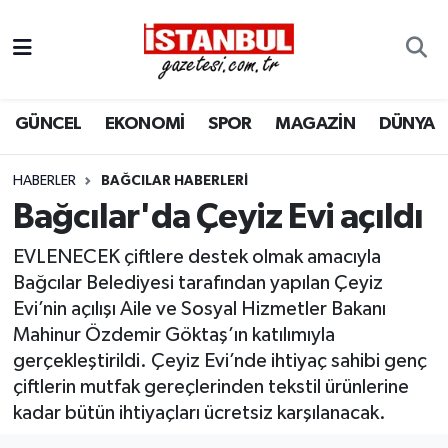
GÜNCEL
Nöbetçi Eczaneler
GÜNCEL
EKONOMİ
SPOR
MAGAZİN
DÜNYA
EKONOMİ
Hava Durumu
İSTANBUL
Trafik Durumu
HABERLER
BAĞCILAR HABERLERI
Bağcılar'da Çeyiz Evi açıldı
DÜNYA
Süper Lig Puan Durumu ve Fikstür
EVLENECEK çiftlere destek olmak amacıyla
SPOR
Tüm Manşetler
Bağcılar Belediyesi tarafından yapılan Çeyiz
Evi’nin açılışı Aile ve Sosyal Hizmetler Bakanı
MAGAZİN
Son Dakika Haberleri
Mahinur Özdemir Göktaş’ın katılımıyla
gerçekleştirildi. Çeyiz Evi’nde ihtiyaç sahibi genç
KÜLTÜR SANAT
Haber Arşivi
çiftlerin mutfak gereçlerinden tekstil ürünlerine
kadar bütün ihtiyaçları ücretsiz karşılanacak.
SAĞLIK