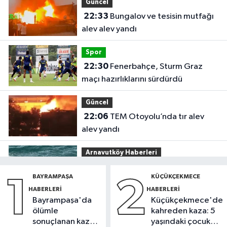
Güncel
22:33
Bungalov ve tesisin mutfağı
alev alev yandı
Spor
22:30
Fenerbahçe, Sturm Graz
maçı hazırlıklarını sürdürdü
Güncel
22:06
TEM Otoyolu’nda tır alev
alev yandı
Arnavutköy Haberleri
20:16
Şiddetli dalgalar arasında
BAYRAMPAŞA
KÜÇÜKÇEKMECE
1
2
can pazarı
HABERLERI
HABERLERI
Bayrampaşa'da
Küçükçekmece'de
Fatih Haberleri
ölümle
kahreden kaza: 5
19:52
Fatih'te polise bıçakla saldırı
sonuçlanan kaza:
yaşındaki çocuk