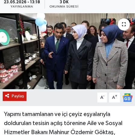
23.05.2026 - 13:18
3 DK
YAYINLANMA
OKUNMA SÜRESI
BİLİM VE TEKNOLOJİ
OTOMOBİL
KURUMSAL
Paylaş
-
+
A
A
Yapımı tamamlanan ve içi çeyiz eşyalarıyla
doldurulan tesisin açılış törenine Aile ve Sosyal
Hizmetler Bakanı Mahinur Özdemir Göktaş,