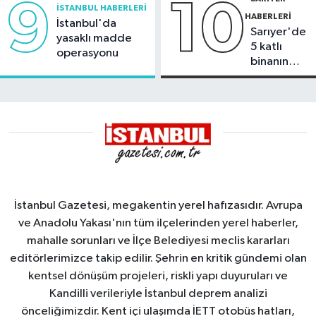
9
10
İSTANBUL HABERLERI
HABERLERI
İstanbul'da
Sarıyer'de
yasaklı madde
5 katlı
operasyonu
binanın
çatısında
yangın
İstanbul Gazetesi, megakentin yerel hafızasıdır. Avrupa
ve Anadolu Yakası'nın tüm ilçelerinden yerel haberler,
mahalle sorunları ve İlçe Belediyesi meclis kararları
editörlerimizce takip edilir. Şehrin en kritik gündemi olan
kentsel dönüşüm projeleri, riskli yapı duyuruları ve
Kandilli verileriyle İstanbul deprem analizi
önceliğimizdir. Kent içi ulaşımda İETT otobüs hatları,