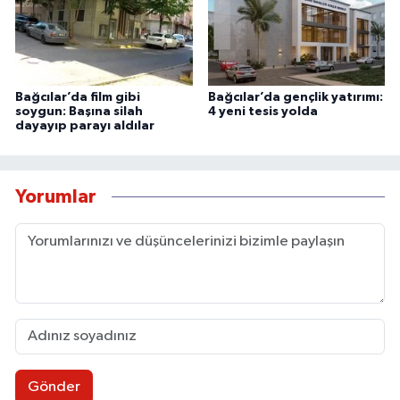
Bağcılar’da film gibi
Bağcılar’da gençlik yatırımı:
soygun: Başına silah
4 yeni tesis yolda
dayayıp parayı aldılar
Yorumlar
Gönder