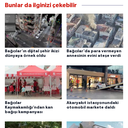
Bunlar da ilginizi çekebilir
Bağcılar'ın dijital şehir ikizi
Bağcılar'da para vermeyen
dünyaya örnek oldu
annesinin evini ateşe verdi
Bağcılar
Akaryakıt istasyonundaki
Kaymakamlığı’ndan kan
otomobil markete daldı
bağışı kampanyası