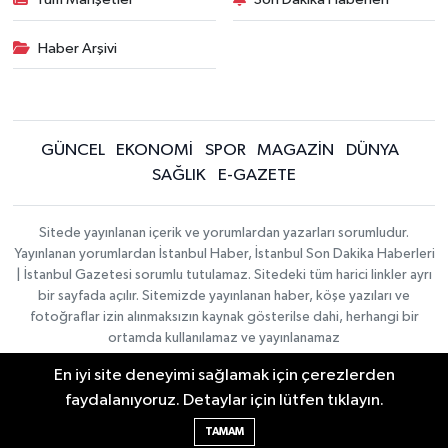
Haber Arşivi
GÜNCEL
EKONOMİ
SPOR
MAGAZİN
DÜNYA
SAĞLIK
E-GAZETE
Sitede yayınlanan içerik ve yorumlardan yazarları sorumludur.
Yayınlanan yorumlardan İstanbul Haber, İstanbul Son Dakika Haberleri
| İstanbul Gazetesi sorumlu tutulamaz. Sitedeki tüm harici linkler ayrı
bir sayfada açılır. Sitemizde yayınlanan haber, köşe yazıları ve
fotoğraflar izin alınmaksızın kaynak gösterilse dahi, herhangi bir
ortamda kullanılamaz ve yayınlanamaz
En iyi site deneyimi sağlamak için çerezlerden
İletişim
Künye
faydalanıyoruz. Detaylar için lütfen tıklayın.
Haber Yazılımı:
TE Bilişim
|
KURUMSAL
Copyright © 2026
TAMAM