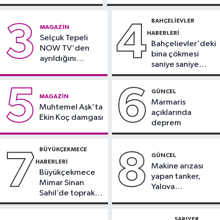
kamerada
Sürücü
yoğun bakımda
gözaltında
BAHÇELIEVLER
3
4
Güncel
MAGAZIN
HABERLERI
17:58
Selçuk Tepeli
Edirne'de anız yangını
Bahçelievler'deki
NOW TV'den
ormana sıçradı
bina çökmesi
ayrıldığını
saniye saniye
duyurdu
Güncel
görüntülendi
17:46
Kahramanmaraş'ta çıkan
5
6
GÜNCEL
MAGAZIN
orman yangını söndürüldü
Marmaris
Muhtemel Aşk'ta
açıklarında
Ekin Koç damgası
deprem
BÜYÜKÇEKMECE
7
8
GÜNCEL
HABERLERI
Makine arızası
Büyükçekmece
yapan tanker,
Mimar Sinan
Yalova
Sahil’de toprak
Demirleme
kayması
Sahası'na alındı
SARIYER