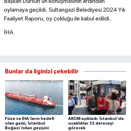
Başkan Dursun’un konuşmasının ardından
oylamaya geçildi. Sultangazi Belediyesi 2024 Yılı
Faaliyet Raporu, oy çokluğu ile kabul edildi.
İHA
Bunlar da ilginizi çekebilir
Füze ve İHA'ların hedefi
AKOM açıkladı: İstanbul'da
olan gemi, İstanbul
sıcaklıklar 32 dereceyi
Boğazı'ndan geçişini
görecek