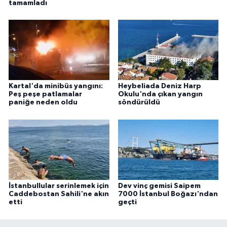
tamamladı
Kartal'da minibüs yangını:
Heybeliada Deniz Harp
Peş peşe patlamalar
Okulu'nda çıkan yangın
paniğe neden oldu
söndürüldü
İstanbullular serinlemek için
Dev vinç gemisi Saipem
Caddebostan Sahili'ne akın
7000 İstanbul Boğazı'ndan
etti
geçti