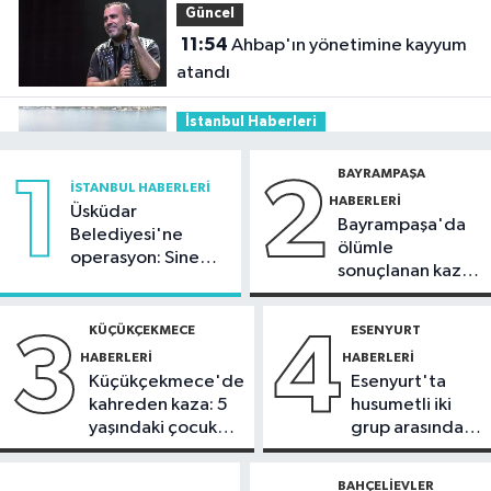
Güncel
11:54
Ahbap'ın yönetimine kayyum
atandı
İstanbul Haberleri
11:29
Füze ve İHA'ların hedefi olan
BAYRAMPAŞA
1
2
gemi, İstanbul Boğazı'ndan geçişini
İSTANBUL HABERLERI
HABERLERI
tamamladı
Üsküdar
Bayrampaşa'da
Güncel
Belediyesi'ne
ölümle
operasyon: Sinem
10:59
81 ilde okullara 30 bin
sonuçlanan kaza:
Dedetaş'a
güvenlik görevlisi alınacak
Sürücü
tutuklama talebi
gözaltında
KÜÇÜKÇEKMECE
ESENYURT
3
4
Güncel
HABERLERI
HABERLERI
10:51
Orman ekiplerinin dikkati
Küçükçekmece'de
Esenyurt'ta
faciayı önledi: Şüpheli gözaltında
kahreden kaza: 5
husumetli iki
yaşındaki çocuk
grup arasında
Güncel
yoğun bakımda
silahlı kavga
10:20
Marmaris açıklarında
BAHÇELIEVLER