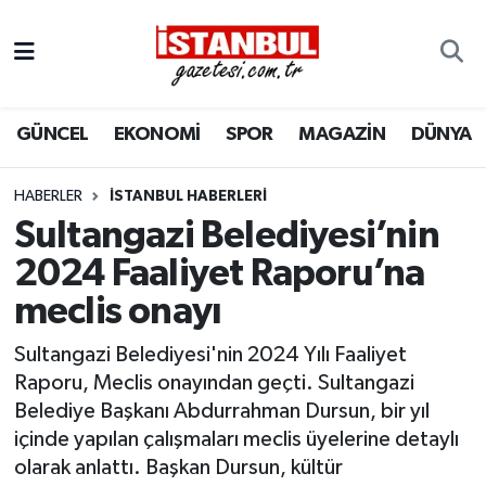
GÜNCEL
Nöbetçi Eczaneler
GÜNCEL
EKONOMİ
SPOR
MAGAZİN
DÜNYA
EKONOMİ
Hava Durumu
İSTANBUL
Trafik Durumu
HABERLER
İSTANBUL HABERLERI
Sultangazi Belediyesi’nin
DÜNYA
Süper Lig Puan Durumu ve Fikstür
2024 Faaliyet Raporu’na
meclis onayı
SPOR
Tüm Manşetler
Sultangazi Belediyesi'nin 2024 Yılı Faaliyet
MAGAZİN
Son Dakika Haberleri
Raporu, Meclis onayından geçti. Sultangazi
Belediye Başkanı Abdurrahman Dursun, bir yıl
KÜLTÜR SANAT
Haber Arşivi
içinde yapılan çalışmaları meclis üyelerine detaylı
olarak anlattı. Başkan Dursun, kültür
SAĞLIK