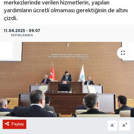
merkezlerinde verilen hizmetlerin, yapılan
yardımların ücretli olmaması gerektiğinin de altını
BİLİM VE TEKNOLOJİ
çizdi.
OTOMOBİL
11.04.2025 - 09:07
YAYINLANMA
KURUMSAL
Paylaş
-
+
A
A