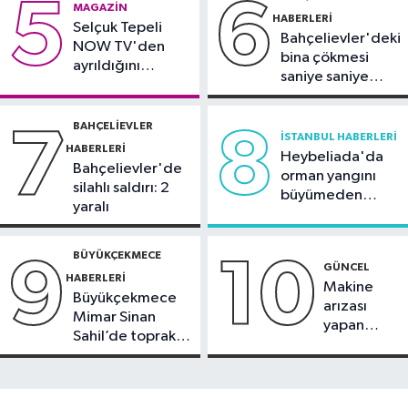
5
6
MAGAZIN
deprem
HABERLERI
Selçuk Tepeli
Bahçelievler'deki
NOW TV'den
bina çökmesi
ayrıldığını
saniye saniye
duyurdu
görüntülendi
BAHÇELIEVLER
7
8
İSTANBUL HABERLERI
HABERLERI
Heybeliada'da
Bahçelievler'de
orman yangını
silahlı saldırı: 2
büyümeden
yaralı
söndürüldü
BÜYÜKÇEKMECE
9
10
GÜNCEL
HABERLERI
Makine
Büyükçekmece
arızası
Mimar Sinan
yapan
Sahil’de toprak
tanker,
kayması
Yalova
Demirleme
Sahası'na