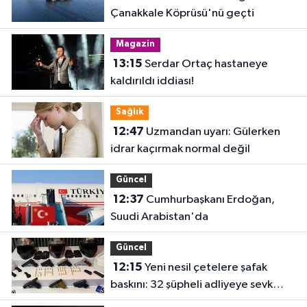
Çanakkale Köprüsü'nü geçti
Magazin
13:15
Serdar Ortaç hastaneye
kaldırıldı iddiası!
Sağlık
12:47
Uzmandan uyarı: Gülerken
idrar kaçırmak normal değil
Güncel
12:37
Cumhurbaşkanı Erdoğan,
Suudi Arabistan'da
Güncel
12:15
Yeni nesil çetelere şafak
baskını: 32 şüpheli adliyeye sevk
edildi