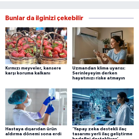
Bunlar da ilginizi çekebilir
Kırmızı meyveler, kansere
Uzmandan klima uyarısı:
karşı koruma kalkanı
Serinleyeyim derken
hayatınızı riske atmayın
Hastaya dışarıdan ürün
‘Yapay zeka destekli ilaç
aldırma dönemi sona erdi
tasarımı yerli ilaç geliştirme