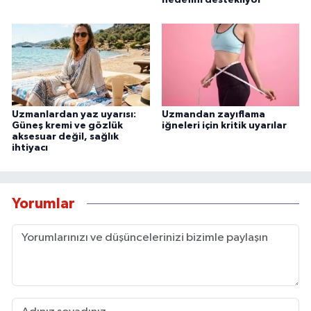
hedefini destekliyor’
Uzmanlardan yaz uyarısı:
Uzmandan zayıflama
Güneş kremi ve gözlük
iğneleri için kritik uyarılar
aksesuar değil, sağlık
ihtiyacı
Yorumlar