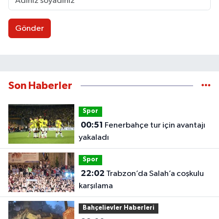
Gönder
Son Haberler
Spor
00:51
Fenerbahçe tur için avantajı
yakaladı
Spor
22:02
Trabzon’da Salah’a coşkulu
karşılama
Bahçelievler Haberleri