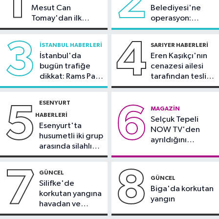
1
2
sıçradı
Mesut Can
Belediyesi'ne
Güncel
Tomay'dan ilk
operasyon:
20:31
İletişim Başkanı Duran:
açıklama
Sinem Dedetaş'a
"Kanun Teklifi, iç cephemizi daha da
tutuklama talebi
3
4
İSTANBUL HABERLERI
SARIYER HABERLERI
güçlendirecek"
İstanbul'da
Eren Kaşıkçı'nın
Spor
bugün trafiğe
cenazesi ailesi
20:28
Kıvanç Taşyaran ve Buğra
dikkat: Rams Park
tarafından teslim
Ünal, yarı finalde
çevresinde bazı
alındı
yollar kapatılacak
ESENYURT
5
6
Spor
MAGAZIN
HABERLERI
Selçuk Tepeli
18:42
TAYK - Eker Olympos Regatta
Esenyurt'ta
NOW TV'den
için geri sayım başladı
husumetli iki grup
ayrıldığını
arasında silahlı
duyurdu
kavga
7
8
GÜNCEL
GÜNCEL
Silifke'de
Biga'da korkutan
korkutan yangına
yangın
havadan ve
karadan