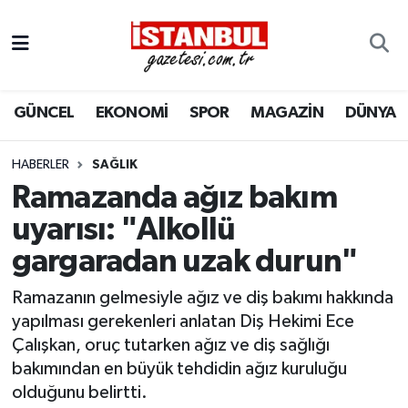
GÜNCEL
Nöbetçi Eczaneler
GÜNCEL
EKONOMİ
SPOR
MAGAZİN
DÜNYA
EKONOMİ
Hava Durumu
İSTANBUL
Trafik Durumu
HABERLER
SAĞLIK
Ramazanda ağız bakım
DÜNYA
Süper Lig Puan Durumu ve Fikstür
uyarısı: "Alkollü
gargaradan uzak durun"
SPOR
Tüm Manşetler
Ramazanın gelmesiyle ağız ve diş bakımı hakkında
MAGAZİN
Son Dakika Haberleri
yapılması gerekenleri anlatan Diş Hekimi Ece
Çalışkan, oruç tutarken ağız ve diş sağlığı
KÜLTÜR SANAT
Haber Arşivi
bakımından en büyük tehdidin ağız kuruluğu
olduğunu belirtti.
SAĞLIK