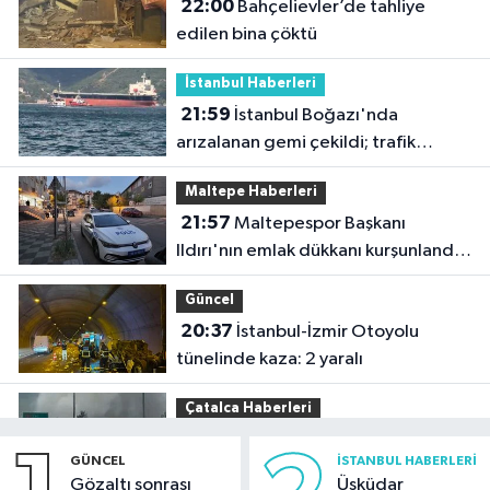
22:00
Bahçelievler’de tahliye
edilen bina çöktü
İstanbul Haberleri
21:59
İstanbul Boğazı'nda
arızalanan gemi çekildi; trafik
yeniden açıldı
Maltepe Haberleri
21:57
Maltepespor Başkanı
Ildırı'nın emlak dükkanı kurşunlandı:
1 yaralı
Güncel
20:37
İstanbul-İzmir Otoyolu
tünelinde kaza: 2 yaralı
Çatalca Haberleri
20:34
Çatalca'da lastik yüklü TIR'ın
GÜNCEL
İSTANBUL HABERLERI
dorsesi yandı; alevler tarım arazisine
Gözaltı sonrası
Üsküdar