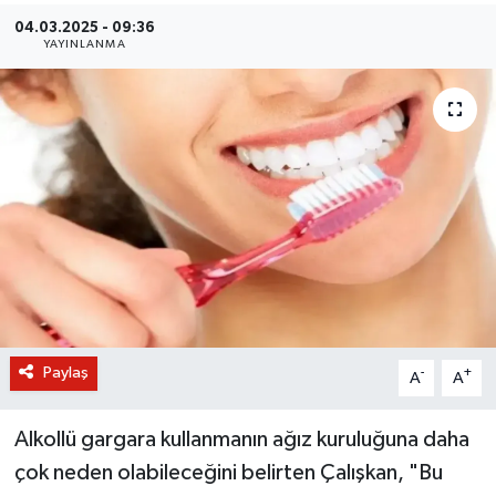
04.03.2025 - 09:36
BİLİM VE TEKNOLOJİ
YAYINLANMA
OTOMOBİL
KURUMSAL
Paylaş
-
+
A
A
Alkollü gargara kullanmanın ağız kuruluğuna daha
çok neden olabileceğini belirten Çalışkan, "Bu