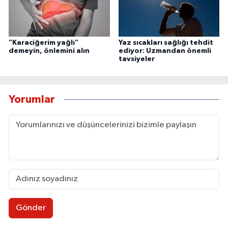
"Karaciğerim yağlı"
Yaz sıcakları sağlığı tehdit
demeyin, önlemini alın
ediyor: Uzmandan önemli
tavsiyeler
Yorumlar
Gönder