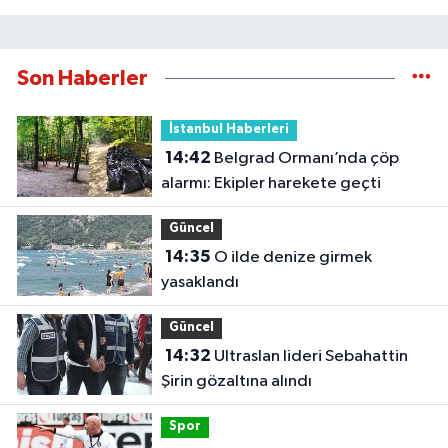
Son Haberler
İstanbul Haberleri
14:42
Belgrad Ormanı’nda çöp
alarmı: Ekipler harekete geçti
Güncel
14:35
O ilde denize girmek
yasaklandı
Güncel
14:32
Ultraslan lideri Sebahattin
Şirin gözaltına alındı
Spor