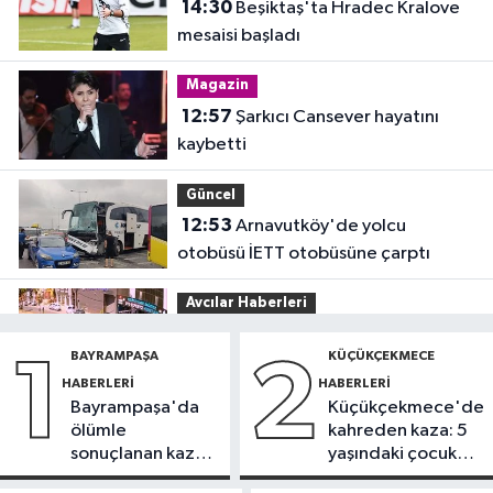
14:30
Beşiktaş'ta Hradec Kralove
mesaisi başladı
Magazin
12:57
Şarkıcı Cansever hayatını
kaybetti
Güncel
12:53
Arnavutköy'de yolcu
otobüsü İETT otobüsüne çarptı
Avcılar Haberleri
12:43
Avcılar’da yasak U dönüşü
BAYRAMPAŞA
KÜÇÜKÇEKMECE
1
2
kazaya neden oldu
HABERLERI
HABERLERI
Bayrampaşa'da
Küçükçekmece'de
Küçükçekmece Haberleri
ölümle
kahreden kaza: 5
12:25
Küçükçekmece Menekşe
sonuçlanan kaza:
yaşındaki çocuk
Deresi'nde batık tekneler
Sürücü
yoğun bakımda