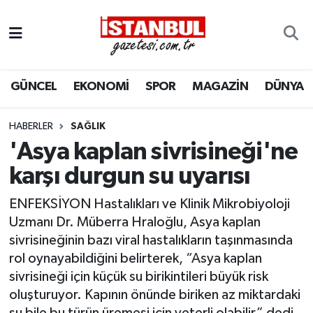
GÜNCEL
Nöbetçi Eczaneler
GÜNCEL
EKONOMİ
SPOR
MAGAZİN
DÜNYA
EKONOMİ
Hava Durumu
İSTANBUL
Trafik Durumu
HABERLER
SAĞLIK
'Asya kaplan sivrisineği'ne
DÜNYA
Süper Lig Puan Durumu ve Fikstür
karşı durgun su uyarısı
SPOR
Tüm Manşetler
ENFEKSİYON Hastalıkları ve Klinik Mikrobiyoloji
Uzmanı Dr. Müberra Hraloğlu, Asya kaplan
MAGAZİN
Son Dakika Haberleri
sivrisineğinin bazı viral hastalıkların taşınmasında
rol oynayabildiğini belirterek, “Asya kaplan
KÜLTÜR SANAT
Haber Arşivi
sivrisineği için küçük su birikintileri büyük risk
oluşturuyor. Kapının önünde biriken az miktardaki
SAĞLIK
su bile bu türün üremesi için yeterli olabilir” dedi.