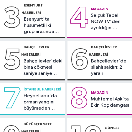
karabatakların yuvası oldu
gözaltında
ESENYURT
3
4
Sağlık
MAGAZIN
HABERLERI
11:42
Selçuk Tepeli
Türkiye’de obezite alarmı:
Esenyurt'ta
NOW TV'den
Kadınlarda oran yüzde 40’larda
husumetli iki
ayrıldığını
grup arasında
duyurdu
İstanbul Haberleri
silahlı kavga
10:47
Meteoroloji uyardı: Kuvvetli
BAHÇELIEVLER
BAHÇELIEVLER
5
6
yağış ve fırtına geliyor
HABERLERI
HABERLERI
Bahçelievler'deki
Bahçelievler'de
bina çökmesi
silahlı saldırı: 2
saniye saniye
yaralı
görüntülendi
7
8
İSTANBUL HABERLERI
MAGAZIN
Heybeliada'da
Muhtemel Aşk'ta
orman yangını
Ekin Koç damgası
büyümeden
söndürüldü
BÜYÜKÇEKMECE
GÜNCEL
HABERLERI