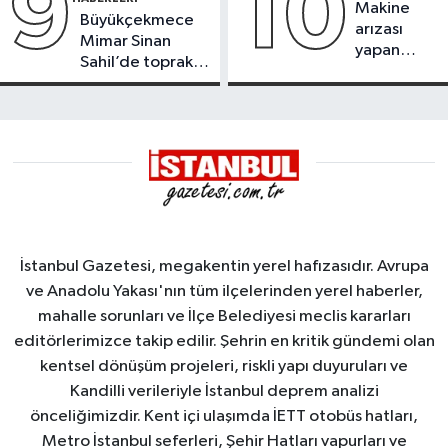
9
10
Makine
Büyükçekmece
arızası
Mimar Sinan
yapan
Sahil’de toprak
tanker,
kayması
Yalova
Demirleme
Sahası'na
alındı
İstanbul Gazetesi, megakentin yerel hafızasıdır. Avrupa
ve Anadolu Yakası'nın tüm ilçelerinden yerel haberler,
mahalle sorunları ve İlçe Belediyesi meclis kararları
editörlerimizce takip edilir. Şehrin en kritik gündemi olan
kentsel dönüşüm projeleri, riskli yapı duyuruları ve
Kandilli verileriyle İstanbul deprem analizi
önceliğimizdir. Kent içi ulaşımda İETT otobüs hatları,
Metro İstanbul seferleri, Şehir Hatları vapurları ve