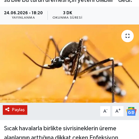
BİLİM VE TEKNOLOJİ
24.06.2026 - 18:20
3 DK
YAYINLANMA
OKUNMA SÜRESI
OTOMOBİL
KURUMSAL
Paylaş
-
+
A
A
Sıcak havalarla birlikte sivrisineklerin üreme
alanlarının arttığına dikkat çeken Enfeksiyon