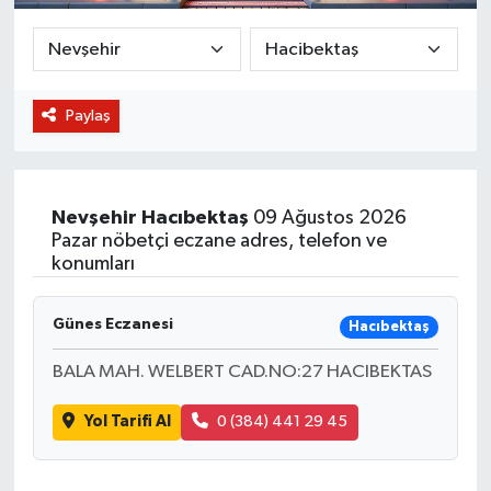
BİLİM VE TEKNOLOJİ
OTOMOBİL
Paylaş
KURUMSAL
Nevşehir
Hacıbektaş
09 Ağustos 2026
Pazar nöbetçi eczane adres, telefon ve
konumları
Günes Eczanesi
Hacıbektaş
BALA MAH. WELBERT CAD.NO:27 HACIBEKTAS
Yol Tarifi Al
0 (384) 441 29 45