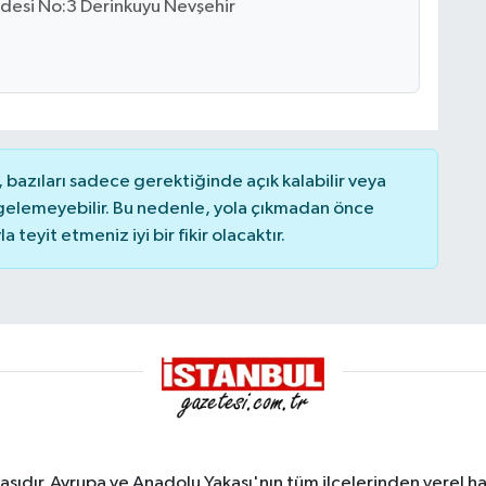
ddesi No:3 Derinkuyu Nevşehir
bazıları sadece gerektiğinde açık kalabilir veya
elemeyebilir. Bu nedenle, yola çıkmadan önce
teyit etmeniz iyi bir fikir olacaktır.
sıdır. Avrupa ve Anadolu Yakası'nın tüm ilçelerinden yerel hab