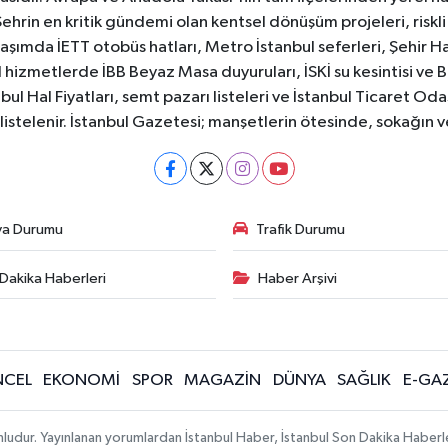
Şehrin en kritik gündemi olan kentsel dönüşüm projeleri, riskli 
aşımda İETT otobüs hatları, Metro İstanbul seferleri, Şehir Hat
 hizmetlerde İBB Beyaz Masa duyuruları, İSKİ su kesintisi ve 
bul Hal Fiyatları, semt pazarı listeleri ve İstanbul Ticaret Odas
listelenir. İstanbul Gazetesi; manşetlerin ötesinde, sokağın 
va Durumu
Trafik Durumu
Dakika Haberleri
Haber Arşivi
CEL
EKONOMİ
SPOR
MAGAZİN
DÜNYA
SAĞLIK
E-GA
mludur. Yayınlanan yorumlardan İstanbul Haber, İstanbul Son Dakika Haberl