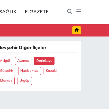
SAĞLIK
E-GAZETE
evşehir Diğer İlçeler
Acigöl
Avanos
Derinkuyu
Gülşehir
Hacibektaş
Kozakli
Merkez
Ürgüp