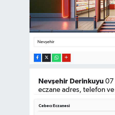
BİLİM VE TEKNOLOJİ
OTOMOBİL
KURUMSAL
Nevşehir
Derinkuyu
07 
eczane adres, telefon ve
Cebecı Eczanesi