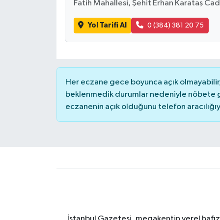
Fatih Mahallesi, Şehit Erhan Karataş Ca
Yol Tarifi Al
0 (384) 381 20 75
Her eczane gece boyunca açık olmayabilir, 
beklenmedik durumlar nedeniyle nöbete g
eczanenin açık olduğunu telefon aracılığıyla 
İstanbul Gazetesi, megakentin yerel hafıza