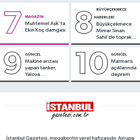
BÜYÜKÇEKMECE
7
8
MAGAZIN
HABERLERI
Muhtemel Aşk'ta
Büyükçekmece
Ekin Koç damgası
Mimar Sinan
Sahil’de toprak
kayması
9
10
GÜNCEL
GÜNCEL
Makine arızası
Marmaris
yapan tanker,
açıklarında
Yalova
deprem
Demirleme
Sahası'na alındı
İstanbul Gazetesi, megakentin yerel hafızasıdır. Avrupa