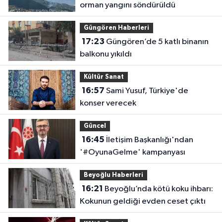
orman yangını söndürüldü
Güngören Haberleri
17:23
Güngören’de 5 katlı binanın
balkonu yıkıldı
Kültür Sanat
16:57
Sami Yusuf, Türkiye'de
konser verecek
Güncel
16:45
İletişim Başkanlığı'ndan
'#OyunaGelme' kampanyası
Beyoğlu Haberleri
16:21
Beyoğlu’nda kötü koku ihbarı:
Kokunun geldiği evden ceset çıktı