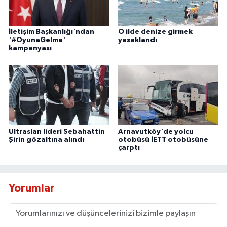
İletişim Başkanlığı'ndan
O ilde denize girmek
'#OyunaGelme'
yasaklandı
kampanyası
Ultraslan lideri Sebahattin
Arnavutköy'de yolcu
Şirin gözaltına alındı
otobüsü İETT otobüsüne
çarptı
Yorumlar