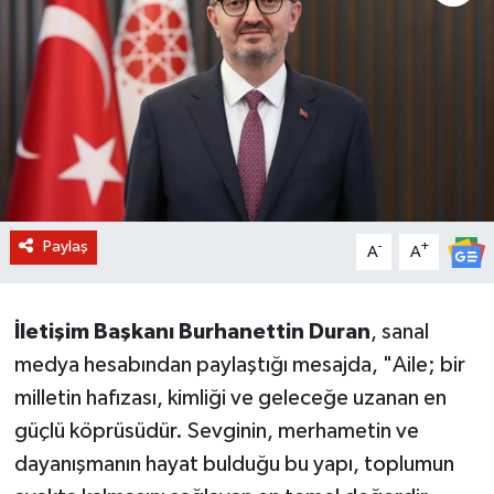
BİLİM VE TEKNOLOJİ
OTOMOBİL
KURUMSAL
Paylaş
-
+
A
A
İletişim Başkanı Burhanettin Duran
, sanal
medya hesabından paylaştığı mesajda, "Aile; bir
milletin hafızası, kimliği ve geleceğe uzanan en
güçlü köprüsüdür. Sevginin, merhametin ve
dayanışmanın hayat bulduğu bu yapı, toplumun