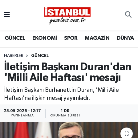
GÜNCEL
Nöbetçi Eczaneler
GÜNCEL
EKONOMİ
SPOR
MAGAZİN
DÜNYA
EKONOMİ
Hava Durumu
İSTANBUL
Trafik Durumu
HABERLER
GÜNCEL
İletişim Başkanı Duran'dan
DÜNYA
Süper Lig Puan Durumu ve Fikstür
'Milli Aile Haftası' mesajı
SPOR
Tüm Manşetler
İletişim Başkanı Burhanettin Duran, 'Milli Aile
Haftası'na ilişkin mesaj yayımladı.
MAGAZİN
Son Dakika Haberleri
25.05.2026 - 12:17
1 DK
YAYINLANMA
OKUNMA SÜRESI
KÜLTÜR SANAT
Haber Arşivi
SAĞLIK