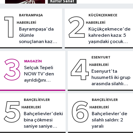
Kültür Sanat
15:03
Tiësto, İstanbul Festivali’nde
BAYRAMPAŞA
KÜÇÜKÇEKMECE
1
2
sahne aldı
HABERLERI
HABERLERI
Bayrampaşa'da
Küçükçekmece'de
İstanbul Haberleri
ölümle
kahreden kaza: 5
14:42
Belgrad Ormanı’nda çöp
sonuçlanan kaza:
yaşındaki çocuk
alarmı: Ekipler harekete geçti
Sürücü
yoğun bakımda
gözaltında
ESENYURT
3
4
Güncel
MAGAZIN
HABERLERI
14:35
Selçuk Tepeli
O ilde denize girmek
Esenyurt'ta
NOW TV'den
yasaklandı
husumetli iki grup
ayrıldığını
arasında silahlı
duyurdu
Güncel
kavga
14:32
Ultraslan lideri Sebahattin
BAHÇELIEVLER
BAHÇELIEVLER
5
6
Şirin gözaltına alındı
HABERLERI
HABERLERI
Bahçelievler'deki
Bahçelievler'de
bina çökmesi
silahlı saldırı: 2
saniye saniye
yaralı
görüntülendi