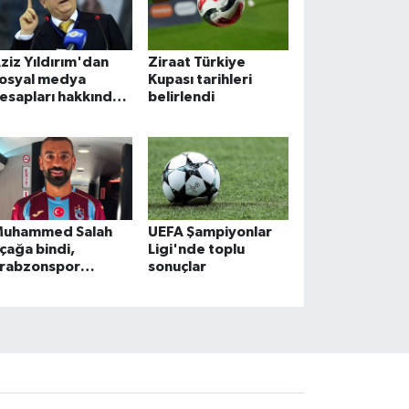
ziz Yıldırım'dan
Ziraat Türkiye
osyal medya
Kupası tarihleri
esapları hakkında
belirlendi
uç duyurusu
uhammed Salah
UEFA Şampiyonlar
çağa bindi,
Ligi'nde toplu
rabzonspor
sonuçlar
ormasını giydi