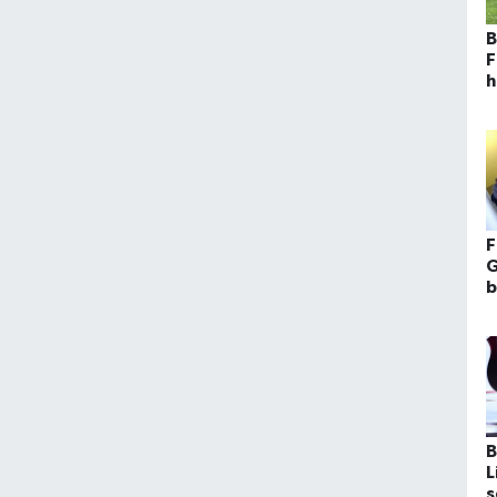
B
F
h
F
m
F
G
b
k
2
B
L
s