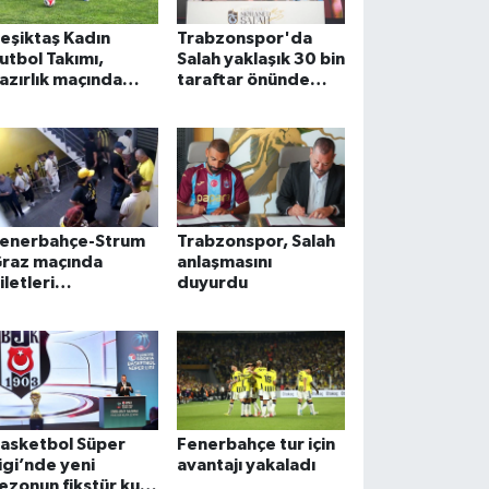
eşiktaş Kadın
Trabzonspor'da
utbol Takımı,
Salah yaklaşık 30 bin
azırlık maçında
taraftar önünde
OMGET'i 3-1
imza attı
ağlup etti
enerbahçe-Strum
Trabzonspor, Salah
raz maçında
anlaşmasını
iletleri
duyurdu
araborsadan satan
 şüpheli tutuklandı
asketbol Süper
Fenerbahçe tur için
igi’nde yeni
avantajı yakaladı
ezonun fikstür kura