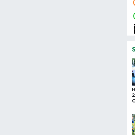
H
O
p
b
e