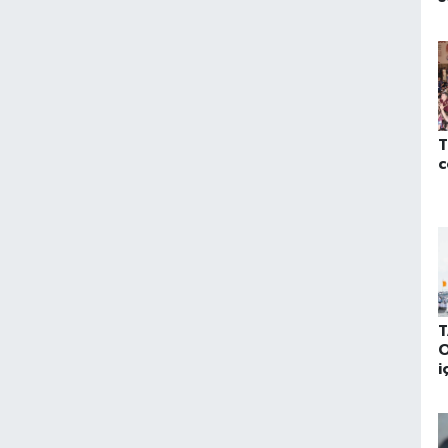
ç
T
c
T
O
i
b