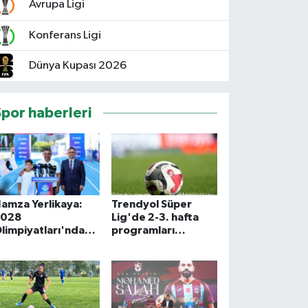
Avrupa Ligi
Konferans Ligi
Dünya Kupası 2026
Spor haberleri
amza Yerlikaya:
Trendyol Süper
2028
Lig'de 2-3. hafta
limpiyatları'nda
programları
modern
açıklandı
entatlonda büyük
aşarılar elde
deceğiz