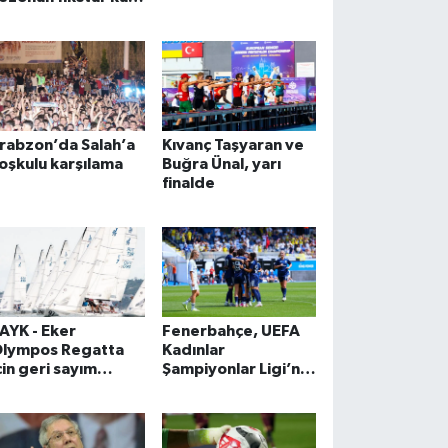
ekimi yapıldı
rabzon’da Salah’a
Kıvanç Taşyaran ve
oşkulu karşılama
Buğra Ünal, yarı
finalde
AYK - Eker
Fenerbahçe, UEFA
lympos Regatta
Kadınlar
çin geri sayım
Şampiyonlar Ligi’ne
aşladı
galibiyetle başladı