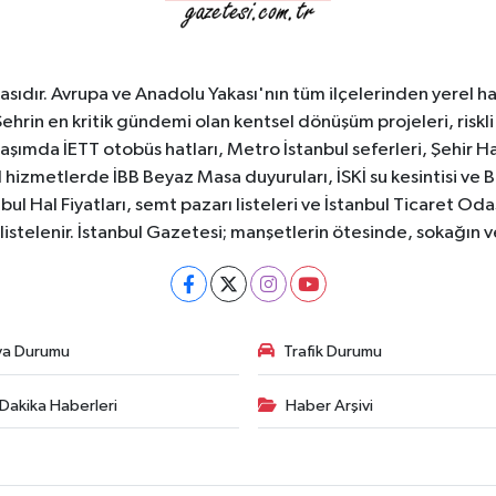
sıdır. Avrupa ve Anadolu Yakası'nın tüm ilçelerinden yerel hab
Şehrin en kritik gündemi olan kentsel dönüşüm projeleri, riskli 
aşımda İETT otobüs hatları, Metro İstanbul seferleri, Şehir Hat
 hizmetlerde İBB Beyaz Masa duyuruları, İSKİ su kesintisi ve 
bul Hal Fiyatları, semt pazarı listeleri ve İstanbul Ticaret Odas
listelenir. İstanbul Gazetesi; manşetlerin ötesinde, sokağın 
va Durumu
Trafik Durumu
Dakika Haberleri
Haber Arşivi