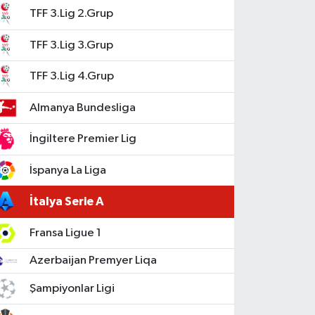
TFF 3.Lig 2.Grup
TFF 3.Lig 3.Grup
TFF 3.Lig 4.Grup
Almanya Bundesliga
İngiltere Premier Lig
İspanya La Liga
İtalya Serie A
Fransa Ligue 1
Azerbaijan Premyer Liqa
Şampiyonlar Ligi