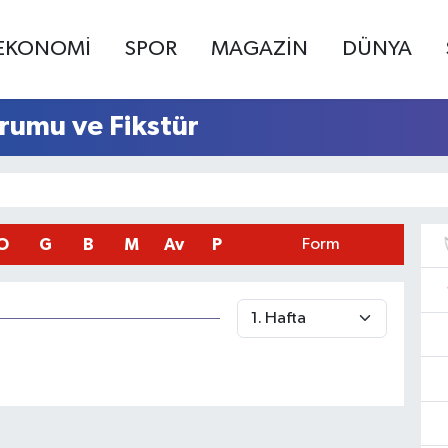
EKONOMİ
SPOR
MAGAZİN
DÜNYA
urumu ve Fikstür
O
G
B
M
Av
P
Form