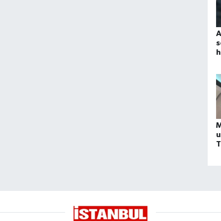
A
s
h
s
M
u
T
f