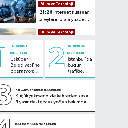
Bilim ve Teknoloji
21:26
İnternet kullanan
bireylerin oranı yüzde
92,3 oldu
Bilim ve Teknoloji
21:23
5G abone sayısı
İSTANBUL
İSTANBUL
1
2
4 ayda 44,5 milyona
HABERLERI
HABERLERI
ulaştı
Üsküdar
İstanbul'da
Kültür Sanat
Belediyesi'ne
bugün
21:21
Esenler
operasyon:
trafiğe
Belediyesi vatandaşları
Sinem
dikkat:
yazlık sinemada
Dedetaş'a
Rams Park
3
Sağlık
tutuklama
çevresinde
buluşturuyor
KÜÇÜKÇEKMECE HABERLERI
talebi
bazı yollar
Küçükçekmece'de kahreden kaza:
21:17
"Karaciğerim
kapatılacak
5 yaşındaki çocuk yoğun bakımda
yağlı" demeyin,
önlemini alın
Spor
21:10
BAYRAMPAŞA HABERLERI
Trabzonspor'da