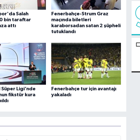
or'da Salah
Fenerbahçe-Strum Graz
0 bin taraftar
maçında biletleri
za attı
karaborsadan satan 2 şüpheli
tutuklandı
 Süper Ligi’nde
Fenerbahçe tur için avantajı
un fikstür kura
yakaladı
ıldı