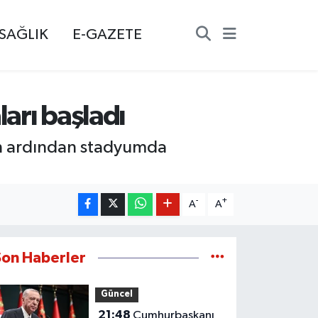
SAĞLIK
E-GAZETE
arı başladı
n ardından stadyumda
-
+
A
A
Son Haberler
Güncel
21:48
Cumhurbaşkanı