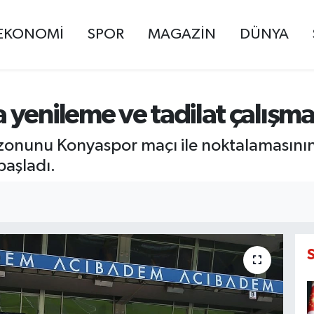
EKONOMİ
SPOR
MAGAZİN
DÜNYA
yenileme ve tadilat çalışmal
onunu Konyaspor maçı ile noktalamasını
başladı.