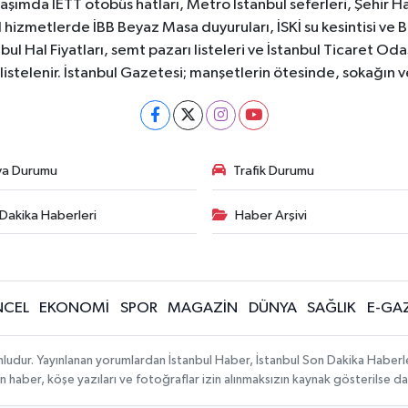
aşımda İETT otobüs hatları, Metro İstanbul seferleri, Şehir Hat
 hizmetlerde İBB Beyaz Masa duyuruları, İSKİ su kesintisi ve 
bul Hal Fiyatları, semt pazarı listeleri ve İstanbul Ticaret Odas
listelenir. İstanbul Gazetesi; manşetlerin ötesinde, sokağın 
va Durumu
Trafik Durumu
Dakika Haberleri
Haber Arşivi
CEL
EKONOMİ
SPOR
MAGAZİN
DÜNYA
SAĞLIK
E-GA
mludur. Yayınlanan yorumlardan İstanbul Haber, İstanbul Son Dakika Haberl
lanan haber, köşe yazıları ve fotoğraflar izin alınmaksızın kaynak gösterilse