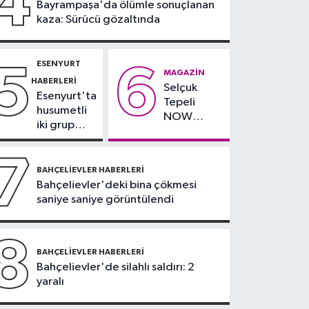
4
Bayrampaşa'da ölümle sonuçlanan
Salah yaklaşık 30 bin
kaza: Sürücü gözaltında
taraftar önünde imza
attı
ESENYURT
5
6
MAGAZIN
HABERLERI
Selçuk
Esenyurt'ta
Tepeli
husumetli
NOW
iki grup
TV'den
arasında
ayrıldığını
silahlı
7
duyurdu
kavga
BAHÇELIEVLER HABERLERI
Bahçelievler'deki bina çökmesi
saniye saniye görüntülendi
8
BAHÇELIEVLER HABERLERI
Bahçelievler'de silahlı saldırı: 2
yaralı