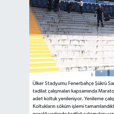
BİLİM VE TEKNOLOJİ
OTOMOBİL
KURUMSAL
Ülker Stadyumu Fenerbahçe Şükrü Sa
tadilat çalışmaları kapsamında Marato
adet koltuk yenileniyor. Yenileme çalış
Koltukların söküm işlemi tamamlandıkta