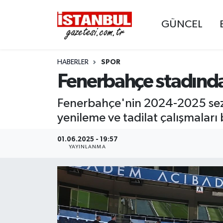
GÜNCEL
GÜNCEL
Nöbetçi Eczaneler
HABERLER
SPOR
EKONOMİ
Hava Durumu
Fenerbahçe stadında 
İSTANBUL
Trafik Durumu
Fenerbahçe'nin 2024-2025 sez
DÜNYA
Süper Lig Puan Durumu ve Fikstür
yenileme ve tadilat çalışmaları 
SPOR
Tüm Manşetler
01.06.2025 - 19:57
YAYINLANMA
MAGAZİN
Son Dakika Haberleri
KÜLTÜR SANAT
Haber Arşivi
SAĞLIK