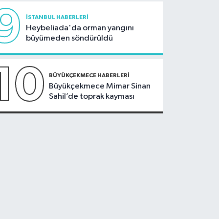
9
İSTANBUL HABERLERI
Heybeliada'da orman yangını
büyümeden söndürüldü
10
BÜYÜKÇEKMECE HABERLERI
Büyükçekmece Mimar Sinan
Sahil’de toprak kayması