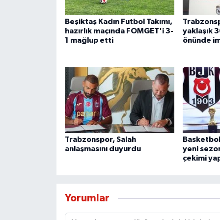
Beşiktaş Kadın Futbol Takımı,
Trabzonsp
hazırlık maçında FOMGET'i 3-
yaklaşık 3
1 mağlup etti
önünde im
Trabzonspor, Salah
Basketbol
anlaşmasını duyurdu
yeni sezon
çekimi yap
Yorumlar