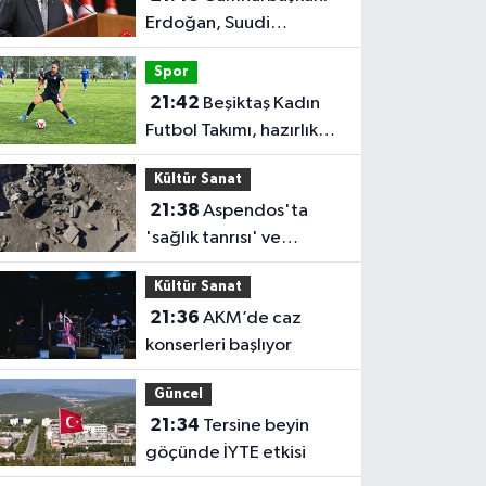
Erdoğan, Suudi
Arabistan'ı ziyaret
Spor
edecek
21:42
Beşiktaş Kadın
Futbol Takımı, hazırlık
maçında FOMGET'i 3-1
Kültür Sanat
mağlup etti
21:38
Aspendos'ta
'sağlık tanrısı' ve
oğlunun heykeli bulundu
Kültür Sanat
21:36
AKM’de caz
konserleri başlıyor
Güncel
21:34
Tersine beyin
göçünde İYTE etkisi