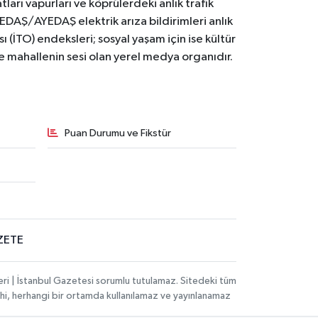
ları vapurları ve köprülerdeki anlık trafik
BEDAŞ/AYEDAŞ elektrik arıza bildirimleri anlık
ı (İTO) endeksleri; sosyal yaşam için ise kültür
ve mahallenin sesi olan yerel medya organıdır.
Puan Durumu ve Fikstür
ZETE
eri | İstanbul Gazetesi sorumlu tutulamaz. Sitedeki tüm
 dahi, herhangi bir ortamda kullanılamaz ve yayınlanamaz