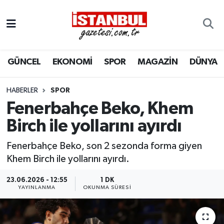
GÜNCEL
Nöbetçi Eczaneler
GÜNCEL
EKONOMİ
SPOR
MAGAZİN
DÜNYA
EKONOMİ
Hava Durumu
İSTANBUL
Trafik Durumu
HABERLER
SPOR
Fenerbahçe Beko, Khem
DÜNYA
Süper Lig Puan Durumu ve Fikstür
Birch ile yollarını ayırdı
SPOR
Tüm Manşetler
Fenerbahçe Beko, son 2 sezonda forma giyen
Khem Birch ile yollarını ayırdı.
MAGAZİN
Son Dakika Haberleri
23.06.2026 - 12:55
1 DK
YAYINLANMA
OKUNMA SÜRESI
KÜLTÜR SANAT
Haber Arşivi
SAĞLIK