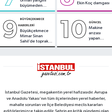
orman yangını
Ekin Koç damgası
büyümeden
söndürüldü
BÜYÜKÇEKMECE
9
10
GÜNCEL
HABERLERI
Makine
Büyükçekmece
arızası
Mimar Sinan
yapan
Sahil’de toprak
tanker,
kayması
Yalova
Demirleme
Sahası'na
alındı
İstanbul Gazetesi, megakentin yerel hafızasıdır. Avrupa
ve Anadolu Yakası'nın tüm ilçelerinden yerel haberler,
mahalle sorunları ve İlçe Belediyesi meclis kararları
editörlerimizce takip edilir. Şehrin en kritik gündemi olan