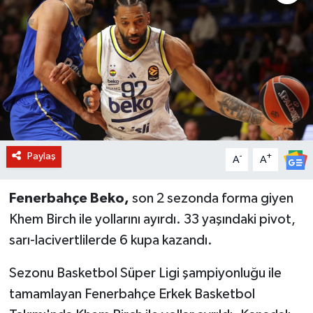
BİLİM VE TEKNOLOJİ
OTOMOBİL
KURUMSAL
Paylaş
-
+
A
A
Fenerbahçe Beko,
son 2 sezonda forma giyen
Khem Birch ile yollarını ayırdı. 33 yaşındaki pivot,
sarı-lacivertlilerde 6 kupa kazandı.
Sezonu Basketbol Süper Ligi şampiyonluğu ile
tamamlayan Fenerbahçe Erkek Basketbol