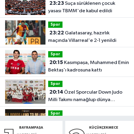
23:23
Suça sürüklenen çocuk
yasası TBMM'de kabul edildi
Spor
23:22
Galatasaray, hazırlık
maçında Villarreal'e 2-1 yenildi
Spor
20:15
Kasımpaşa, Muhammed Emin
Bektaş'ı kadrosuna kattı
Spor
20:14
Özel Sporcular Down Judo
Milli Takımı namağlup dünya
şampiyonu
Spor
17:06
FIBA Kıtalararası Kupa
BAYRAMPAŞA
KÜÇÜKÇEKMECE
2026’da yer alacak takımlar belli