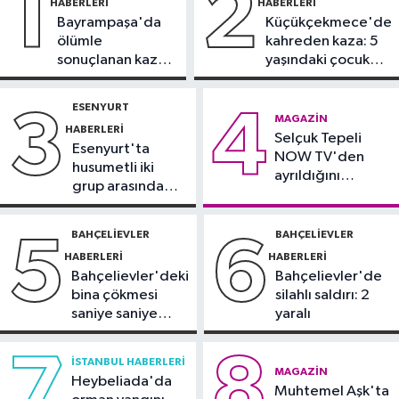
1
2
HABERLERI
HABERLERI
oldu
Bayrampaşa'da
Küçükçekmece'de
Fatih Haberleri
ölümle
kahreden kaza: 5
16:21
Fatih Belediyesi tarihî
sonuçlanan kaza:
yaşındaki çocuk
çeşmeleri birer birer ayağa
Sürücü
yoğun bakımda
kaldırıyor
gözaltında
ESENYURT
3
4
Spor
MAGAZIN
HABERLERI
16:18
Selçuk Tepeli
Görme Engelli B1 Milli Takımı,
Esenyurt'ta
NOW TV'den
Avrupa Şampiyonası'na Riva'da
husumetli iki
ayrıldığını
hazırlanıyor
grup arasında
duyurdu
Sultangazi Haberleri
silahlı kavga
13:49
Sultangazi’de temel kazısı
BAHÇELIEVLER
BAHÇELIEVLER
5
6
sırasında 2 bina tahliye edildi
HABERLERI
HABERLERI
Bahçelievler'deki
Bahçelievler'de
bina çökmesi
silahlı saldırı: 2
saniye saniye
yaralı
görüntülendi
7
8
İSTANBUL HABERLERI
MAGAZIN
Heybeliada'da
Muhtemel Aşk'ta