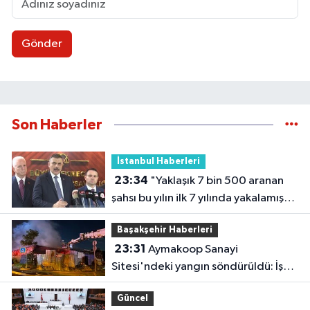
Gönder
Son Haberler
İstanbul Haberleri
23:34
"Yaklaşık 7 bin 500 aranan
şahsı bu yılın ilk 7 yılında yakalamış
durumdayız"
Başakşehir Haberleri
23:31
Aymakoop Sanayi
Sitesi'ndeki yangın söndürüldü: İş
yeri kullanılamaz hale geldi
Güncel