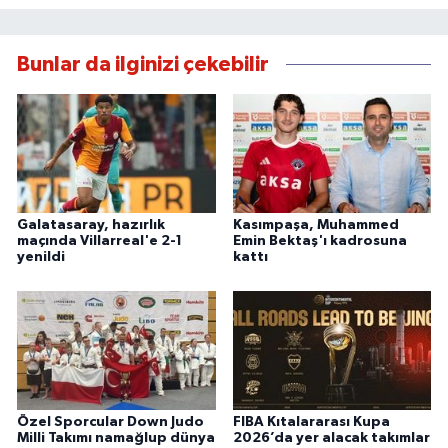
Bunlar da ilginizi çekebilir
Galatasaray, hazırlık
Kasımpaşa, Muhammed
maçında Villarreal'e 2-1
Emin Bektaş'ı kadrosuna
yenildi
kattı
Özel Sporcular Down Judo
FIBA Kıtalararası Kupa
Milli Takımı namağlup dünya
2026’da yer alacak takımlar