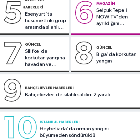
5
6
Güncel
MAGAZIN
HABERLERI
Selçuk Tepeli
09:12
Tercih maratonunda son
Esenyurt'ta
NOW TV'den
günler: Uzmanlardan önemli
husumetli iki grup
ayrıldığını
tavsiyeler
arasında silahlı
duyurdu
kavga
7
8
GÜNCEL
GÜNCEL
Silifke'de
Biga'da korkutan
korkutan yangına
yangın
havadan ve
karadan
müdahale
9
BAHÇELIEVLER HABERLERI
Bahçelievler'de silahlı saldırı: 2 yaralı
10
İSTANBUL HABERLERI
Heybeliada'da orman yangını
büyümeden söndürüldü