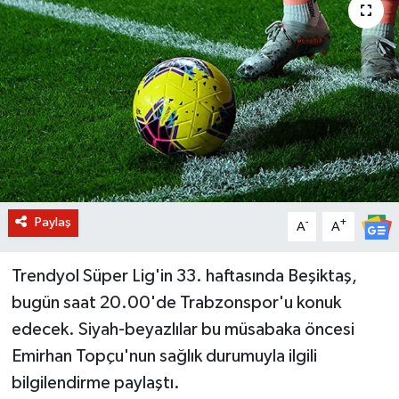
BİLİM VE TEKNOLOJİ
OTOMOBİL
KURUMSAL
Paylaş
-
+
A
A
Trendyol Süper Lig'in 33. haftasında Beşiktaş,
bugün saat 20.00'de Trabzonspor'u konuk
edecek. Siyah-beyazlılar bu müsabaka öncesi
Emirhan Topçu'nun sağlık durumuyla ilgili
bilgilendirme paylaştı.