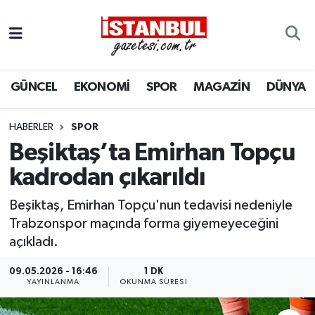
GÜNCEL
Nöbetçi Eczaneler
GÜNCEL
EKONOMİ
SPOR
MAGAZİN
DÜNYA
EKONOMİ
Hava Durumu
İSTANBUL
Trafik Durumu
HABERLER
SPOR
Beşiktaş’ta Emirhan Topçu
DÜNYA
Süper Lig Puan Durumu ve Fikstür
kadrodan çıkarıldı
SPOR
Tüm Manşetler
Beşiktaş, Emirhan Topçu'nun tedavisi nedeniyle
Trabzonspor maçında forma giyemeyeceğini
MAGAZİN
Son Dakika Haberleri
açıkladı.
KÜLTÜR SANAT
Haber Arşivi
09.05.2026 - 16:46
1 DK
YAYINLANMA
OKUNMA SÜRESI
SAĞLIK