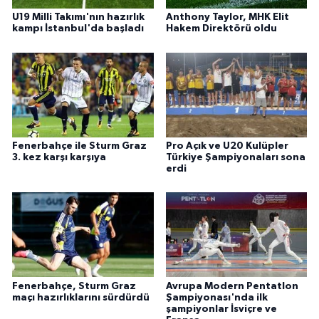
U19 Milli Takımı'nın hazırlık
Anthony Taylor, MHK Elit
kampı İstanbul'da başladı
Hakem Direktörü oldu
Fenerbahçe ile Sturm Graz
Pro Açık ve U20 Kulüpler
3. kez karşı karşıya
Türkiye Şampiyonaları sona
erdi
Fenerbahçe, Sturm Graz
Avrupa Modern Pentatlon
maçı hazırlıklarını sürdürdü
Şampiyonası'nda ilk
şampiyonlar İsviçre ve