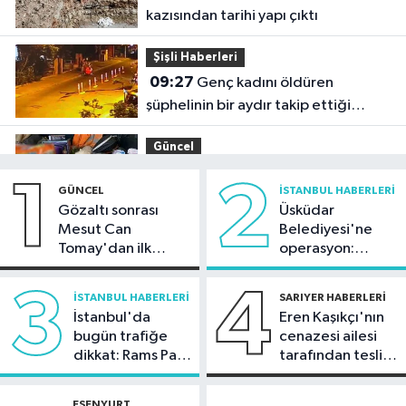
kazısından tarihi yapı çıktı
Şişli Haberleri
09:27
Genç kadını öldüren
şüphelinin bir aydır takip ettiği
belirlendi
Güncel
09:23
Kaçakçılığa büyük darbe:
1
2
GÜNCEL
İSTANBUL HABERLERI
Binlerce canlı hayvan kurtarıldı
Gözaltı sonrası
Üsküdar
Mesut Can
Belediyesi'ne
Küçükçekmece Haberleri
Tomay'dan ilk
operasyon:
09:18
Küçükçekmece'de kahreden
açıklama
Sinem Dedetaş'a
kaza: 5 yaşındaki çocuk yoğun
tutuklama talebi
3
4
İSTANBUL HABERLERI
SARIYER HABERLERI
bakımda
İstanbul'da
Eren Kaşıkçı'nın
Sağlık
bugün trafiğe
cenazesi ailesi
09:15
Uzmandan tansiyon
dikkat: Rams Park
tarafından teslim
hastalarına sıcak hava uyarısı
çevresinde bazı
alındı
yollar kapatılacak
ESENYURT