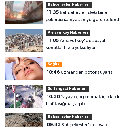
Bahçelievler Haberleri
11:35
Bahçelievler'deki bina
çökmesi saniye saniye görüntülendi
Arnavutköy Haberleri
11:05
Arnavutköy'de sosyal
konutlar hızla yükseliyor
Sağlık
10:46
Uzmandan botoks uyarısı!
Sultangazi Haberleri
10:30
Yayaya çarpmamak için kırdı,
trafik ışığına çarptı
Bahçelievler Haberleri
09:43
Bahçelievler'de inşaat