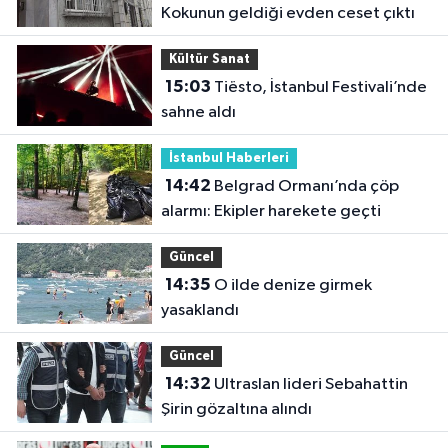
Kokunun geldiği evden ceset çıktı
Kültür Sanat
15:03
Tiësto, İstanbul Festivali’nde
sahne aldı
İstanbul Haberleri
14:42
Belgrad Ormanı’nda çöp
alarmı: Ekipler harekete geçti
Güncel
14:35
O ilde denize girmek
yasaklandı
Güncel
14:32
Ultraslan lideri Sebahattin
Şirin gözaltına alındı