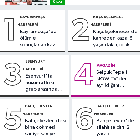
Spor
14:30
Beşiktaş'ta Hradec Kralove
BAYRAMPAŞA
KÜÇÜKÇEKMECE
1
2
mesaisi başladı
HABERLERI
HABERLERI
Bayrampaşa'da
Küçükçekmece'de
Magazin
ölümle
kahreden kaza: 5
12:57
Şarkıcı Cansever hayatını
sonuçlanan kaza:
yaşındaki çocuk
kaybetti
Sürücü
yoğun bakımda
gözaltında
ESENYURT
3
4
Güncel
MAGAZIN
HABERLERI
12:53
Selçuk Tepeli
Arnavutköy'de yolcu
Esenyurt'ta
NOW TV'den
otobüsü İETT otobüsüne çarptı
husumetli iki
ayrıldığını
grup arasında
duyurdu
Avcılar Haberleri
silahlı kavga
12:43
Avcılar’da yasak U dönüşü
BAHÇELIEVLER
BAHÇELIEVLER
5
6
kazaya neden oldu
HABERLERI
HABERLERI
Bahçelievler'deki
Bahçelievler'de
bina çökmesi
silahlı saldırı: 2
saniye saniye
yaralı