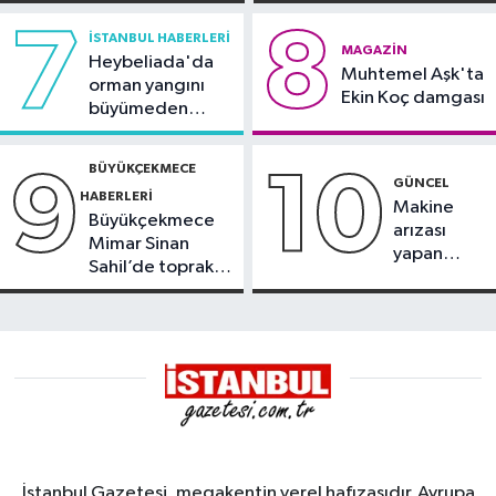
görüntülendi
7
8
İSTANBUL HABERLERI
MAGAZIN
Heybeliada'da
Muhtemel Aşk'ta
orman yangını
Ekin Koç damgası
büyümeden
söndürüldü
BÜYÜKÇEKMECE
9
10
GÜNCEL
HABERLERI
Makine
Büyükçekmece
arızası
Mimar Sinan
yapan
Sahil’de toprak
tanker,
kayması
Yalova
Demirleme
Sahası'na
alındı
İstanbul Gazetesi, megakentin yerel hafızasıdır. Avrupa