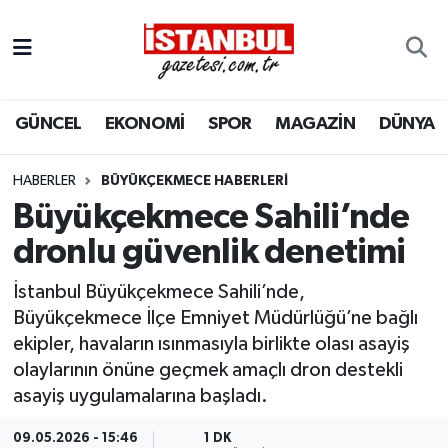
GÜNCEL
Nöbetçi Eczaneler
GÜNCEL
EKONOMİ
SPOR
MAGAZİN
DÜNYA
EKONOMİ
Hava Durumu
İSTANBUL
Trafik Durumu
HABERLER
BÜYÜKÇEKMECE HABERLERI
Büyükçekmece Sahili’nde
DÜNYA
Süper Lig Puan Durumu ve Fikstür
dronlu güvenlik denetimi
SPOR
Tüm Manşetler
İstanbul Büyükçekmece Sahili’nde,
Büyükçekmece İlçe Emniyet Müdürlüğü’ne bağlı
MAGAZİN
Son Dakika Haberleri
ekipler, havaların ısınmasıyla birlikte olası asayiş
olaylarının önüne geçmek amaçlı dron destekli
KÜLTÜR SANAT
Haber Arşivi
asayiş uygulamalarına başladı.
SAĞLIK
09.05.2026 - 15:46
1 DK