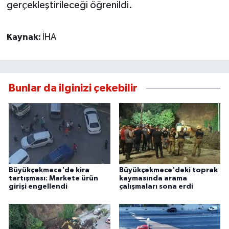
gerçekleştirileceği öğrenildi.
Kaynak:
İHA
Bunlar da ilginizi çekebilir
Büyükçekmece'de kira
Büyükçekmece'deki toprak
tartışması: Markete ürün
kaymasında arama
girişi engellendi
çalışmaları sona erdi