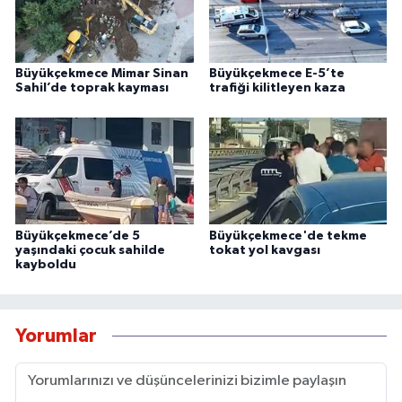
Büyükçekmece Mimar Sinan
Büyükçekmece E-5’te
Sahil’de toprak kayması
trafiği kilitleyen kaza
Büyükçekmece’de 5
Büyükçekmece'de tekme
yaşındaki çocuk sahilde
tokat yol kavgası
kayboldu
Yorumlar