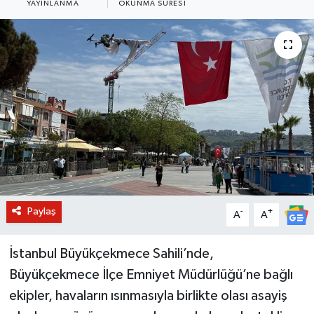
YAYINLANMA
OKUNMA SÜRESI
BİLİM VE TEKNOLOJİ
OTOMOBİL
KURUMSAL
Paylaş
-
+
A
A
İstanbul Büyükçekmece Sahili’nde,
Büyükçekmece İlçe Emniyet Müdürlüğü’ne bağlı
ekipler, havaların ısınmasıyla birlikte olası asayiş