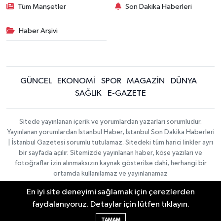
Tüm Manşetler
Son Dakika Haberleri
Haber Arşivi
GÜNCEL
EKONOMİ
SPOR
MAGAZİN
DÜNYA
SAĞLIK
E-GAZETE
Sitede yayınlanan içerik ve yorumlardan yazarları sorumludur.
Yayınlanan yorumlardan İstanbul Haber, İstanbul Son Dakika Haberleri
| İstanbul Gazetesi sorumlu tutulamaz. Sitedeki tüm harici linkler ayrı
bir sayfada açılır. Sitemizde yayınlanan haber, köşe yazıları ve
fotoğraflar izin alınmaksızın kaynak gösterilse dahi, herhangi bir
ortamda kullanılamaz ve yayınlanamaz
En iyi site deneyimi sağlamak için çerezlerden
İletişim
Künye
faydalanıyoruz. Detaylar için lütfen tıklayın.
Haber Yazılımı:
TE Bilişim
|
KURUMSAL
Copyright © 2026
TAMAM