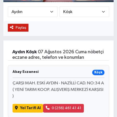
BİLİM VE TEKNOLOJİ
OTOMOBİL
Paylaş
KURUMSAL
Aydın
Köşk
07 Ağustos 2026 Cuma nöbetçi
eczane adres, telefon ve konumları
Akay Eczanesi
Köşk
ÇARŞI MAH. ESKİ AYDIN - NAZİLLİ CAD. NO:34 A
( YENİ TARIM KOOP. ALIŞVERİŞ MERKEZİ KARŞISI
)
Yol Tarifi Al
0 (256) 461 41 41