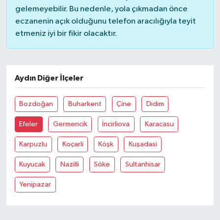
gelemeyebilir. Bu nedenle, yola çıkmadan önce
eczanenin açık olduğunu telefon aracılığıyla teyit
etmeniz iyi bir fikir olacaktır.
Aydın Diğer İlçeler
Bozdoğan
Buharkent
Çine
Didim
Efeler
Germencik
İncirliova
Karacasu
Karpuzlu
Koçarli
Köşk
Kuşadasi
Kuyucak
Nazilli
Söke
Sultanhisar
Yenipazar