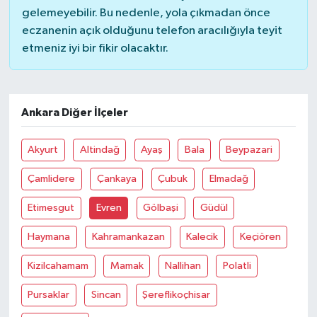
gelemeyebilir. Bu nedenle, yola çıkmadan önce
eczanenin açık olduğunu telefon aracılığıyla teyit
etmeniz iyi bir fikir olacaktır.
Ankara Diğer İlçeler
Akyurt
Altindağ
Ayaş
Bala
Beypazari
Çamlidere
Çankaya
Çubuk
Elmadağ
Etimesgut
Evren
Gölbaşi
Güdül
Haymana
Kahramankazan
Kalecik
Keçiören
Kizilcahamam
Mamak
Nallihan
Polatli
Pursaklar
Sincan
Şereflikoçhisar