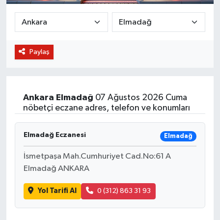
BİLİM VE TEKNOLOJİ
OTOMOBİL
Paylaş
KURUMSAL
Ankara
Elmadağ
07 Ağustos 2026 Cuma
nöbetçi eczane adres, telefon ve konumları
Elmadağ Eczanesi
Elmadağ
İsmetpaşa Mah.Cumhuriyet Cad.No:61 A
Elmadağ ANKARA
Yol Tarifi Al
0 (312) 863 31 93