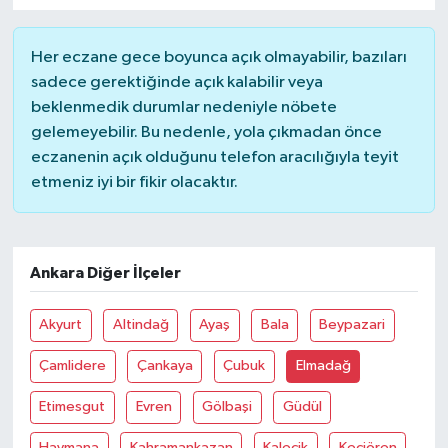
Her eczane gece boyunca açık olmayabilir, bazıları
sadece gerektiğinde açık kalabilir veya
beklenmedik durumlar nedeniyle nöbete
gelemeyebilir. Bu nedenle, yola çıkmadan önce
eczanenin açık olduğunu telefon aracılığıyla teyit
etmeniz iyi bir fikir olacaktır.
Ankara Diğer İlçeler
Akyurt
Altindağ
Ayaş
Bala
Beypazari
Çamlidere
Çankaya
Çubuk
Elmadağ
Etimesgut
Evren
Gölbaşi
Güdül
Haymana
Kahramankazan
Kalecik
Keçiören