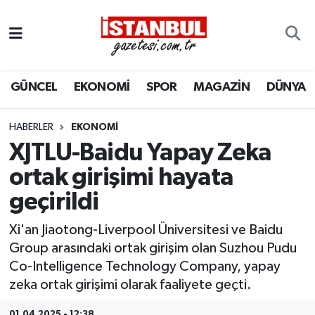
GÜNCEL
Nöbetçi Eczaneler
GÜNCEL
EKONOMİ
SPOR
MAGAZİN
DÜNYA
EKONOMİ
Hava Durumu
İSTANBUL
Trafik Durumu
HABERLER
EKONOMI
XJTLU-Baidu Yapay Zeka
DÜNYA
Süper Lig Puan Durumu ve Fikstür
ortak girişimi hayata
geçirildi
SPOR
Tüm Manşetler
Xi'an Jiaotong-Liverpool Üniversitesi ve Baidu
MAGAZİN
Son Dakika Haberleri
Group arasındaki ortak girişim olan Suzhou Pudu
Co-Intelligence Technology Company, yapay
KÜLTÜR SANAT
Haber Arşivi
zeka ortak girişimi olarak faaliyete geçti.
SAĞLIK
01.04.2025 - 12:38