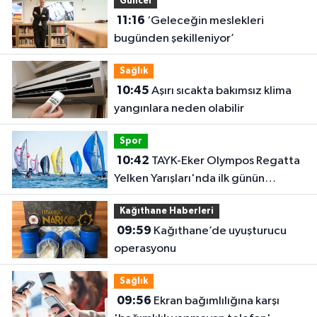
Güncel
11:16
‘Geleceğin meslekleri
bugünden şekilleniyor’
Sağlık
10:45
Aşırı sıcakta bakımsız klima
yangınlara neden olabilir
Spor
10:42
TAYK-Eker Olympos Regatta
Yelken Yarışları'nda ilk günün
sonuçları belli oldu
Kağıthane Haberleri
09:59
Kağıthane’de uyuşturucu
operasyonu
Sağlık
09:56
Ekran bağımlılığına karşı