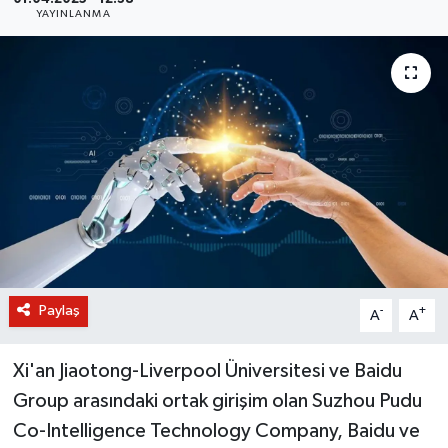
YAYINLANMA
BİLİM VE TEKNOLOJİ
OTOMOBİL
KURUMSAL
Paylaş
-
+
A
A
Xi'an Jiaotong-Liverpool Üniversitesi ve Baidu
Group arasındaki ortak girişim olan Suzhou Pudu
Co-Intelligence Technology Company, Baidu ve