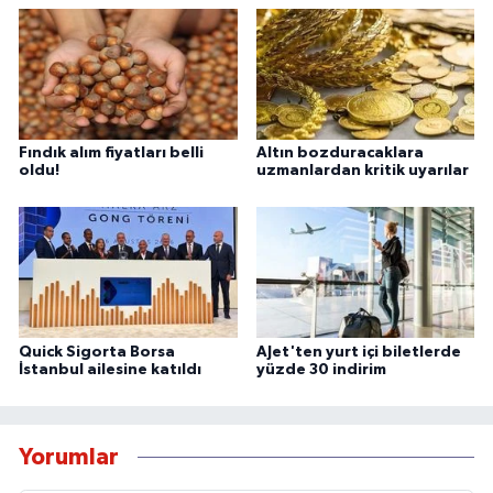
Fındık alım fiyatları belli
Altın bozduracaklara
oldu!
uzmanlardan kritik uyarılar
Quick Sigorta Borsa
AJet'ten yurt içi biletlerde
İstanbul ailesine katıldı
yüzde 30 indirim
Yorumlar