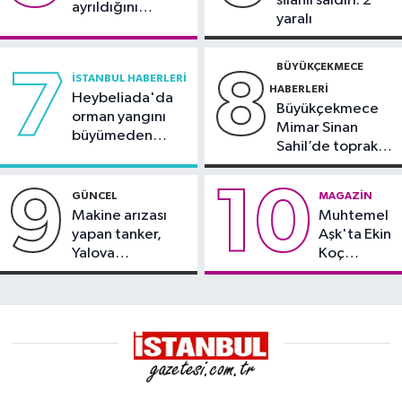
silahlı saldırı: 2
ayrıldığını
yaralı
duyurdu
BÜYÜKÇEKMECE
7
8
İSTANBUL HABERLERI
HABERLERI
Heybeliada'da
Büyükçekmece
orman yangını
Mimar Sinan
büyümeden
Sahil’de toprak
söndürüldü
kayması
9
10
GÜNCEL
MAGAZIN
Makine arızası
Muhtemel
yapan tanker,
Aşk'ta Ekin
Yalova
Koç
Demirleme
damgası
Sahası'na alındı