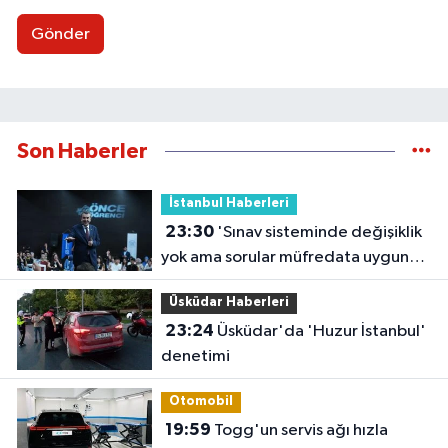
Gönder
Son Haberler
İstanbul Haberleri
23:30
'Sınav sisteminde değişiklik
yok ama sorular müfredata uygun
hale gelecek'
Üsküdar Haberleri
23:24
Üsküdar'da 'Huzur İstanbul'
denetimi
Otomobil
19:59
Togg'un servis ağı hızla