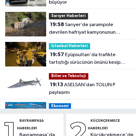
büyüyor
Sarıyer Haberleri
19:58
Sarıyer’de şarampole
devrilen hafriyat kamyonunun
şoförü yaralandı
İstanbul Haberleri
19:57
Eyüpsultan'da trafikte
tartıştığı sürücünün önünü kesip
tehdit eden saldırgana 180 bin lira
Bilim ve Teknoloji
ceza
19:13
ASELSAN’dan TOLUN P
paylaşımı
Ekonomi
19:08
THY, temmuz ayında 9,5
BAYRAMPAŞA
KÜÇÜKÇEKMECE
1
2
milyon yolcu taşıdı
HABERLERI
HABERLERI
Bayrampaşa'da
Küçükçekmece'de