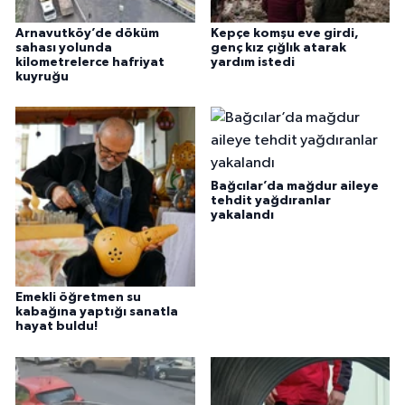
Arnavutköy’de döküm
Kepçe komşu eve girdi,
sahası yolunda
genç kız çığlık atarak
kilometrelerce hafriyat
yardım istedi
kuyruğu
Bağcılar’da mağdur aileye
tehdit yağdıranlar
yakalandı
Emekli öğretmen su
kabağına yaptığı sanatla
hayat buldu!