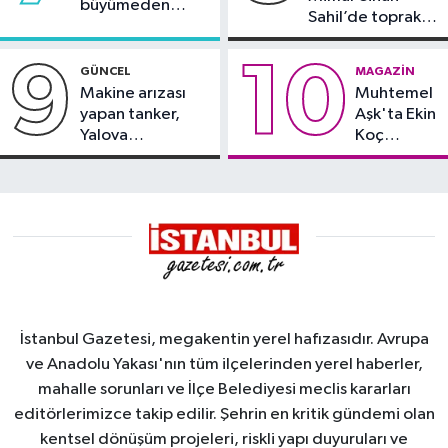
büyümeden
Sahil’de toprak
söndürüldü
kayması
9
10
GÜNCEL
MAGAZIN
Makine arızası
Muhtemel
yapan tanker,
Aşk'ta Ekin
Yalova
Koç
Demirleme
damgası
Sahası'na alındı
İstanbul Gazetesi, megakentin yerel hafızasıdır. Avrupa
ve Anadolu Yakası'nın tüm ilçelerinden yerel haberler,
mahalle sorunları ve İlçe Belediyesi meclis kararları
editörlerimizce takip edilir. Şehrin en kritik gündemi olan
kentsel dönüşüm projeleri, riskli yapı duyuruları ve