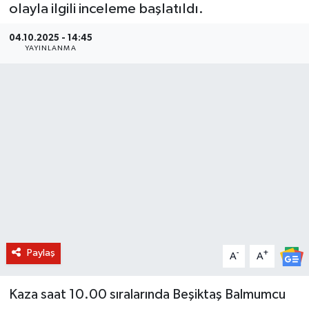
olayla ilgili inceleme başlatıldı.
BİLİM VE TEKNOLOJİ
04.10.2025 - 14:45
YAYINLANMA
OTOMOBİL
KURUMSAL
Paylaş
-
+
A
A
Kaza saat 10.00 sıralarında Beşiktaş Balmumcu