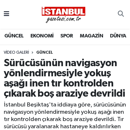
GÜNCEL
Nöbetçi Eczaneler
GÜNCEL
EKONOMİ
SPOR
MAGAZİN
DÜNYA
EKONOMİ
Hava Durumu
İSTANBUL
Trafik Durumu
VIDEO GALERI
GÜNCEL
Sürücüsünün navigasyon
DÜNYA
Süper Lig Puan Durumu ve Fikstür
yönlendirmesiyle yokuş
aşağı inen tır kontrolden
SPOR
Tüm Manşetler
çıkarak boş araziye devrildi
MAGAZİN
Son Dakika Haberleri
İstanbul Beşiktaş'ta iddiaya göre, sürücüsünün
KÜLTÜR SANAT
Haber Arşivi
navigasyon yönlendirmesiyle yokuş aşağı inen
tır kontrolden çıkarak boş araziye devrildi. Tır
SAĞLIK
sürücüsü yaralanarak hastaneye kaldırılırken