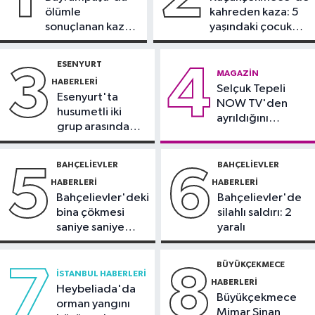
Bilim ve Teknoloji
ölümle
kahreden kaza: 5
19:05
Türksat televizyon yayınları
sonuçlanan kaza:
yaşındaki çocuk
yeni nesil uydulara taşınıyor
Sürücü
yoğun bakımda
gözaltında
ESENYURT
3
4
Otomobil
MAGAZIN
HABERLERI
19:03
Selçuk Tepeli
Motosiklet deneyimi denize
Esenyurt'ta
NOW TV'den
taşınacak
husumetli iki
ayrıldığını
grup arasında
duyurdu
Güncel
silahlı kavga
19:00
'Çerçeve yasa' teklifi
BAHÇELIEVLER
BAHÇELIEVLER
5
6
komisyonda
HABERLERI
HABERLERI
Bahçelievler'deki
Bahçelievler'de
bina çökmesi
silahlı saldırı: 2
saniye saniye
yaralı
görüntülendi
BÜYÜKÇEKMECE
7
8
İSTANBUL HABERLERI
HABERLERI
Heybeliada'da
Büyükçekmece
orman yangını
Mimar Sinan