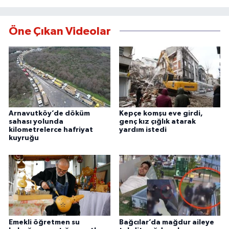
Öne Çıkan Videolar
Arnavutköy’de döküm
Kepçe komşu eve girdi,
sahası yolunda
genç kız çığlık atarak
kilometrelerce hafriyat
yardım istedi
kuyruğu
Emekli öğretmen su
Bağcılar’da mağdur aileye