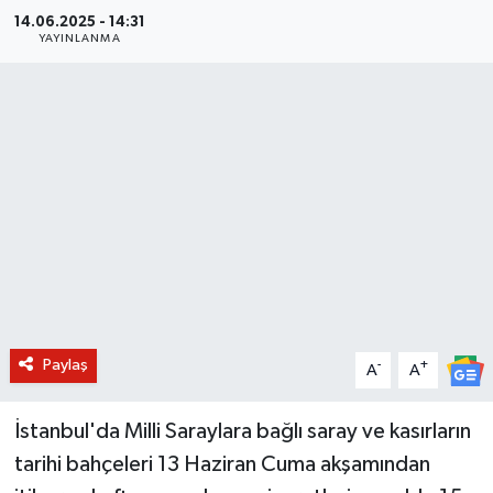
14.06.2025 - 14:31
BİLİM VE TEKNOLOJİ
YAYINLANMA
OTOMOBİL
KURUMSAL
Paylaş
-
+
A
A
İstanbul'da Milli Saraylara bağlı saray ve kasırların
tarihi bahçeleri 13 Haziran Cuma akşamından