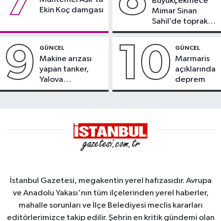
Büyükçekmece
Ekin Koç damgası
Mimar Sinan
Sahil’de toprak
kayması
9
10
GÜNCEL
GÜNCEL
Makine arızası
Marmaris
yapan tanker,
açıklarında
Yalova
deprem
Demirleme
Sahası'na alındı
İstanbul Gazetesi, megakentin yerel hafızasıdır. Avrupa
ve Anadolu Yakası'nın tüm ilçelerinden yerel haberler,
mahalle sorunları ve İlçe Belediyesi meclis kararları
editörlerimizce takip edilir. Şehrin en kritik gündemi olan