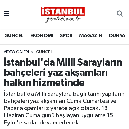
GÜNCEL
Nöbetçi Eczaneler
GÜNCEL
EKONOMİ
SPOR
MAGAZİN
DÜNYA
EKONOMİ
Hava Durumu
İSTANBUL
Trafik Durumu
VIDEO GALERI
GÜNCEL
İstanbul'da Milli Sarayların
DÜNYA
Süper Lig Puan Durumu ve Fikstür
bahçeleri yaz akşamları
halkın hizmetinde
SPOR
Tüm Manşetler
İstanbul'da Milli Saraylara bağlı tarihi yapıların
MAGAZİN
Son Dakika Haberleri
bahçeleri yaz akşamları Cuma Cumartesi ve
Pazar akşamları ziyarete açık olacak. 13
KÜLTÜR SANAT
Haber Arşivi
Haziran Cuma günü başlayan uygulama 15
Eylül'e kadar devam edecek.
SAĞLIK