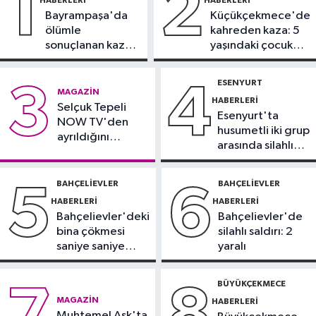
1
2
Bayrampaşa'da
Küçükçekmece'de
Güncel
ölümle
kahreden kaza: 5
14:35
O ilde denize girmek
sonuçlanan kaza:
yaşındaki çocuk
yasaklandı
Sürücü
yoğun bakımda
gözaltında
ESENYURT
3
4
Güncel
MAGAZIN
HABERLERI
14:32
Selçuk Tepeli
Ultraslan lideri Sebahattin
Esenyurt'ta
NOW TV'den
Şirin gözaltına alındı
husumetli iki grup
ayrıldığını
arasında silahlı
duyurdu
Spor
kavga
14:30
Beşiktaş'ta Hradec Kralove
BAHÇELIEVLER
BAHÇELIEVLER
5
6
mesaisi başladı
HABERLERI
HABERLERI
Bahçelievler'deki
Bahçelievler'de
bina çökmesi
silahlı saldırı: 2
saniye saniye
yaralı
görüntülendi
BÜYÜKÇEKMECE
7
8
MAGAZIN
HABERLERI
Muhtemel Aşk'ta