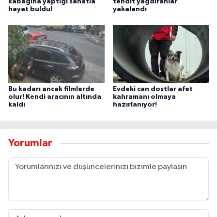
kabağına yaptığı sanatla
tehdit yağdıranlar
hayat buldu!
yakalandı
Bu kadarı ancak filmlerde
Evdeki can dostlar afet
olur! Kendi aracının altında
kahramanı olmaya
kaldı
hazırlanıyor!
Yorumlar