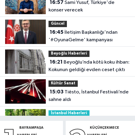
16:57
Sami Yusuf, Türkiye'de
konser verecek
Güncel
16:45
İletişim Başkanlığı'ndan
'#OyunaGelme' kampanyası
Beyoğlu Haberleri
16:21
Beyoğlu’nda kötü koku ihbarı:
Kokunun geldiği evden ceset çıktı
Kültür Sanat
15:03
Tiësto, İstanbul Festivali’nde
sahne aldı
İstanbul Haberleri
14:42
Belgrad Ormanı’nda çöp
BAYRAMPAŞA
KÜÇÜKÇEKMECE
alarmı: Ekipler harekete geçti
HABERLERI
HABERLERI