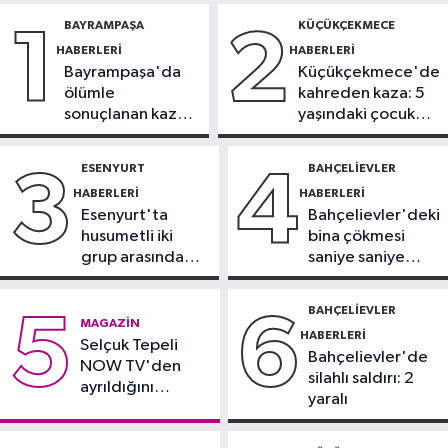
11:22
Adadan, adaya denizin
BAYRAMPAŞA
KÜÇÜKÇEKMECE
1
2
içinden yürüyerek geçiyorlar
HABERLERI
HABERLERI
Bayrampaşa'da
Küçükçekmece'de
Güncel
ölümle
kahreden kaza: 5
11:16
‘Geleceğin meslekleri
sonuçlanan kaza:
yaşındaki çocuk
bugünden şekilleniyor’
Sürücü
yoğun bakımda
gözaltında
ESENYURT
BAHÇELIEVLER
3
4
Sağlık
HABERLERI
HABERLERI
10:45
Aşırı sıcakta bakımsız klima
Esenyurt'ta
Bahçelievler'deki
yangınlara neden olabilir
husumetli iki
bina çökmesi
grup arasında
saniye saniye
Spor
silahlı kavga
görüntülendi
10:42
TAYK-Eker Olympos Regatta
BAHÇELIEVLER
5
6
MAGAZIN
Yelken Yarışları'nda ilk günün
HABERLERI
Selçuk Tepeli
sonuçları belli oldu
Bahçelievler'de
NOW TV'den
silahlı saldırı: 2
ayrıldığını
yaralı
duyurdu