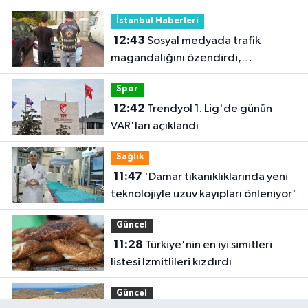
İstanbul Haberleri
12:43
Sosyal medyada trafik
magandalığını özendirdi,
ehliyetinden oldu: 72 bin lira ceza
Spor
12:42
Trendyol 1. Lig'de günün
VAR'ları açıklandı
Sağlık
11:47
'Damar tıkanıklıklarında yeni
teknolojiyle uzuv kayıpları önleniyor'
Güncel
11:28
Türkiye'nin en iyi simitleri
listesi İzmitlileri kızdırdı
Güncel