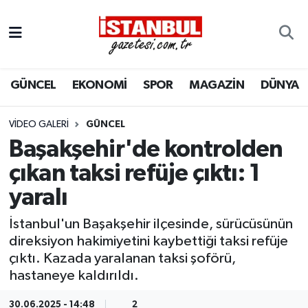
GÜNCEL
Nöbetçi Eczaneler
GÜNCEL
EKONOMİ
SPOR
MAGAZİN
DÜNYA
EKONOMİ
Hava Durumu
İSTANBUL
Trafik Durumu
VIDEO GALERI
GÜNCEL
Başakşehir'de kontrolden
DÜNYA
Süper Lig Puan Durumu ve Fikstür
çıkan taksi refüje çıktı: 1
yaralı
SPOR
Tüm Manşetler
İstanbul'un Başakşehir ilçesinde, sürücüsünün
MAGAZİN
Son Dakika Haberleri
direksiyon hakimiyetini kaybettiği taksi refüje
çıktı. Kazada yaralanan taksi şoförü,
KÜLTÜR SANAT
Haber Arşivi
hastaneye kaldırıldı.
SAĞLIK
30.06.2025 - 14:48
2