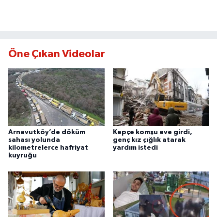
Öne Çıkan Videolar
Arnavutköy’de döküm
Kepçe komşu eve girdi,
sahası yolunda
genç kız çığlık atarak
kilometrelerce hafriyat
yardım istedi
kuyruğu