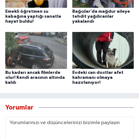
Emekli öğretmen su
Bağcılar’da mağdur aileye
kabağına yaptığı sanatla
tehdit yağdıranlar
hayat buldu!
yakalandı
Bu kadarı ancak filmlerde
Evdeki can dostlar afet
olur! Kendi aracının altında
kahramanı olmaya
kaldı
hazırlanıyor!
Yorumlar