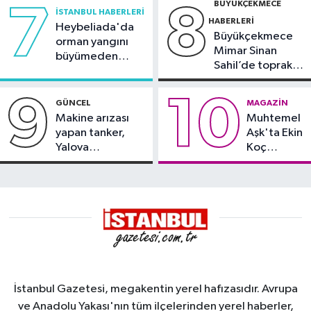
BÜYÜKÇEKMECE
7
8
İSTANBUL HABERLERI
HABERLERI
Heybeliada'da
Büyükçekmece
orman yangını
Mimar Sinan
büyümeden
Sahil’de toprak
söndürüldü
kayması
9
10
GÜNCEL
MAGAZIN
Makine arızası
Muhtemel
yapan tanker,
Aşk'ta Ekin
Yalova
Koç
Demirleme
damgası
Sahası'na alındı
İstanbul Gazetesi, megakentin yerel hafızasıdır. Avrupa
ve Anadolu Yakası'nın tüm ilçelerinden yerel haberler,