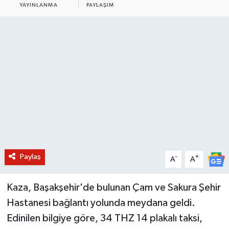
YAYINLANMA
PAYLAŞIM
BİLİM VE TEKNOLOJİ
OTOMOBİL
KURUMSAL
Paylaş
-
+
A
A
Kaza, Başakşehir'de bulunan Çam ve Sakura Şehir
Hastanesi bağlantı yolunda meydana geldi.
Edinilen bilgiye göre, 34 THZ 14 plakalı taksi,