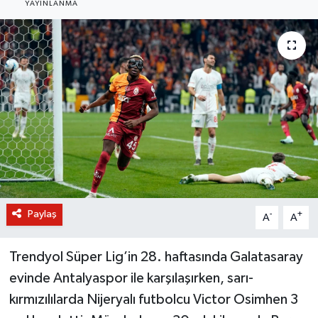
YAYINLANMA
BİLİM VE TEKNOLOJİ
OTOMOBİL
KURUMSAL
Paylaş
-
+
A
A
Trendyol Süper Lig’in 28. haftasında Galatasaray
evinde Antalyaspor ile karşılaşırken, sarı-
kırmızılılarda Nijeryalı futbolcu Victor Osimhen 3