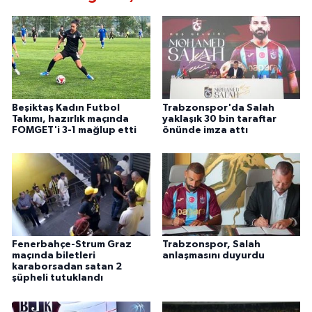
Beşiktaş Kadın Futbol
Trabzonspor'da Salah
Takımı, hazırlık maçında
yaklaşık 30 bin taraftar
FOMGET'i 3-1 mağlup etti
önünde imza attı
Fenerbahçe-Strum Graz
Trabzonspor, Salah
maçında biletleri
anlaşmasını duyurdu
karaborsadan satan 2
şüpheli tutuklandı