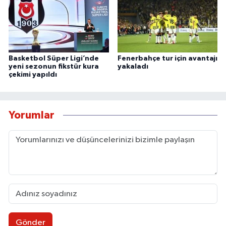
Basketbol Süper Ligi’nde
Fenerbahçe tur için avantajı
yeni sezonun fikstür kura
yakaladı
çekimi yapıldı
Yorumlar
Gönder