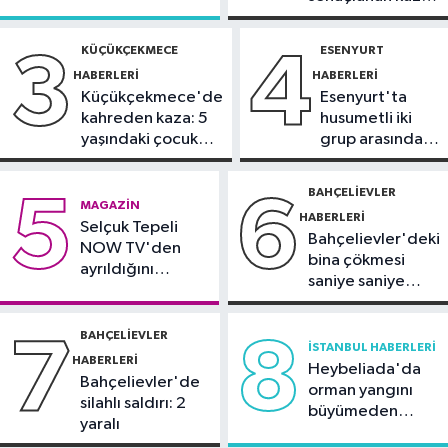
Dedetaş'a
ve oğlunun heykeli bulundu
Sürücü
tutuklama talebi
gözaltında
KÜÇÜKÇEKMECE
ESENYURT
3
4
Kültür Sanat
HABERLERI
HABERLERI
21:36
AKM’de caz konserleri
Küçükçekmece'de
Esenyurt'ta
başlıyor
kahreden kaza: 5
husumetli iki
yaşındaki çocuk
grup arasında
Güncel
yoğun bakımda
silahlı kavga
21:34
Tersine beyin göçünde İYTE
BAHÇELIEVLER
5
6
MAGAZIN
etkisi
HABERLERI
Selçuk Tepeli
Bahçelievler'deki
NOW TV'den
bina çökmesi
ayrıldığını
saniye saniye
duyurdu
görüntülendi
BAHÇELIEVLER
7
8
İSTANBUL HABERLERI
HABERLERI
Heybeliada'da
Bahçelievler'de
orman yangını
silahlı saldırı: 2
büyümeden
yaralı
söndürüldü