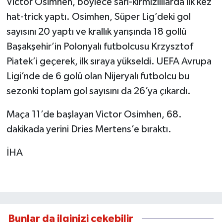
Victor Osimhen, böylece sarı-kırmızılılarda ilk kez
hat-trick yaptı. Osimhen, Süper Lig’deki gol
sayısını 20 yaptı ve krallık yarışında 18 gollü
Başakşehir’in Polonyalı futbolcusu Krzysztof
Piatek’i geçerek, ilk sıraya yükseldi. UEFA Avrupa
Ligi’nde de 6 golü olan Nijeryalı futbolcu bu
sezonki toplam gol sayısını da 26’ya çıkardı.
Maça 11’de başlayan Victor Osimhen, 68.
dakikada yerini Dries Mertens’e bıraktı.
İHA
Bunlar da ilginizi çekebilir