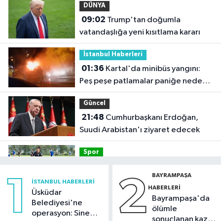
DÜNYA
09:02
Trump'tan doğumla
vatandaşlığa yeni kısıtlama kararı
İstanbul Haberleri
01:36
Kartal'da minibüs yangını:
Peş peşe patlamalar paniğe neden
oldu
Güncel
21:48
Cumhurbaşkanı Erdoğan,
Suudi Arabistan'ı ziyaret edecek
Spor
21:42
Beşiktaş Kadın Futbol Takımı,
BAYRAMPAŞA
1
2
hazırlık maçında FOMGET'i 3-1
İSTANBUL HABERLERI
HABERLERI
mağlup etti
Üsküdar
Bayrampaşa'da
Kültür Sanat
Belediyesi'ne
ölümle
operasyon: Sinem
21:38
Aspendos'ta 'sağlık tanrısı'
sonuçlanan kaza: