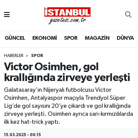
GÜNCEL
Nöbetçi Eczaneler
GÜNCEL
EKONOMİ
SPOR
MAGAZİN
DÜNYA
EKONOMİ
Hava Durumu
İSTANBUL
Trafik Durumu
HABERLER
SPOR
Victor Osimhen, gol
DÜNYA
Süper Lig Puan Durumu ve Fikstür
krallığında zirveye yerleşti
SPOR
Tüm Manşetler
Galatasaray’ın Nijeryalı futbolcusu Victor
Osimhen, Antalyaspor maçıyla Trendyol Süper
MAGAZİN
Son Dakika Haberleri
Lig’de gol sayısını 20’ye çıkardı ve gol krallığında
zirveye yerleşti. Osimhen ayrıca sarı-kırmızılılarda
KÜLTÜR SANAT
Haber Arşivi
ilk kez hat-trick yaptı.
SAĞLIK
15.03.2025 - 00:15