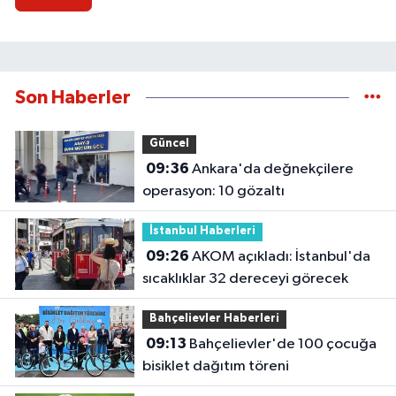
Son Haberler
Güncel
09:36
Ankara'da değnekçilere
operasyon: 10 gözaltı
İstanbul Haberleri
09:26
AKOM açıkladı: İstanbul'da
sıcaklıklar 32 dereceyi görecek
Bahçelievler Haberleri
09:13
Bahçelievler'de 100 çocuğa
bisiklet dağıtım töreni