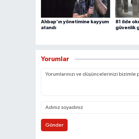
Ahbap'ın yönetimine kayyum
81 ilde ok
atandı
güvenlik g
Yorumlar
Gönder