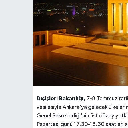
BİLİM VE TEKNOLOJİ
OTOMOBİL
KURUMSAL
Dışişleri Bakanlığı,
7-8 Temmuz tarih
vesilesiyle Ankara'ya gelecek ülkeler
Genel Sekreterliği'nin üst düzey yetk
Pazartesi günü 17.30-18.30 saatleri ar