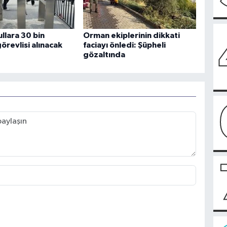
ullara 30 bin
Orman ekiplerinin dikkati
örevlisi alınacak
faciayı önledi: Şüpheli
gözaltında