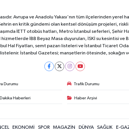
sıdır. Avrupa ve Anadolu Yakası'nın tüm ilçelerinden yerel hab
Şehrin en kritik gündemi olan kentsel dönüşüm projeleri, riskli 
aşımda İETT otobüs hatları, Metro İstanbul seferleri, Şehir Hat
 hizmetlerde İBB Beyaz Masa duyuruları, İSKİ su kesintisi ve 
bul Hal Fiyatları, semt pazarı listeleri ve İstanbul Ticaret Odas
listelenir. İstanbul Gazetesi; manşetlerin ötesinde, sokağın 
va Durumu
Trafik Durumu
Dakika Haberleri
Haber Arşivi
CEL
EKONOMİ
SPOR
MAGAZİN
DÜNYA
SAĞLIK
E-GA