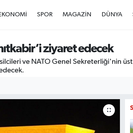
EKONOMİ
SPOR
MAGAZİN
DÜNYA
ıtkabir’i ziyaret edecek
ilcileri ve NATO Genel Sekreterliği'nin üst
 edecek.