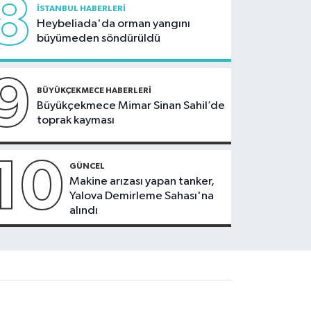
8
İSTANBUL HABERLERI
Heybeliada'da orman yangını
büyümeden söndürüldü
9
BÜYÜKÇEKMECE HABERLERI
Büyükçekmece Mimar Sinan Sahil’de
toprak kayması
10
GÜNCEL
Makine arızası yapan tanker,
Yalova Demirleme Sahası'na
alındı