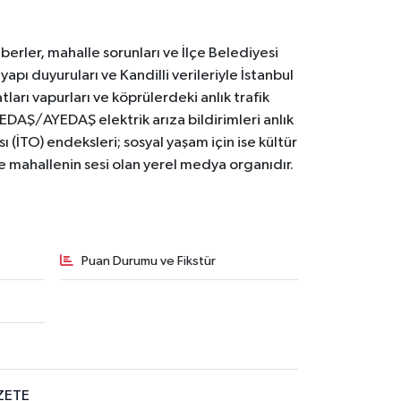
erler, mahalle sorunları ve İlçe Belediyesi
yapı duyuruları ve Kandilli verileriyle İstanbul
ları vapurları ve köprülerdeki anlık trafik
BEDAŞ/AYEDAŞ elektrik arıza bildirimleri anlık
ı (İTO) endeksleri; sosyal yaşam için ise kültür
ve mahallenin sesi olan yerel medya organıdır.
Puan Durumu ve Fikstür
ZETE