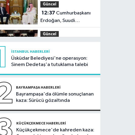
Güncel
12:37
Cumhurbaşkanı
Erdoğan, Suudi
Arabistan'da
Güncel
12:15
Yeni nesil
1
çetelere şafak baskını:
İSTANBUL HABERLERI
32 şüpheli adliyeye sevk
Üsküdar Belediyesi'ne operasyon:
Güncel
Sinem Dedetaş'a tutuklama talebi
edildi
11:54
Ahbap'ın
yönetimine kayyum
2
atandı
BAYRAMPAŞA HABERLERI
İstanbul Haberleri
Bayrampaşa'da ölümle sonuçlanan
kaza: Sürücü gözaltında
11:29
Füze ve İHA'ların
hedefi olan gemi,
İstanbul Boğazı'ndan
3
Güncel
KÜÇÜKÇEKMECE HABERLERI
geçişini tamamladı
Küçükçekmece'de kahreden kaza:
10:59
81 ilde okullara