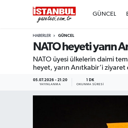
GÜNCEL
GÜNCEL
Nöbetçi Eczaneler
HABERLER
GÜNCEL
EKONOMİ
Hava Durumu
NATO heyeti yarın An
İSTANBUL
Trafik Durumu
NATO üyesi ülkelerin daimi tems
DÜNYA
Süper Lig Puan Durumu ve Fikstür
heyet, yarın Anıtkabir’i ziyaret
SPOR
Tüm Manşetler
05.07.2026 - 21:20
1 DK
YAYINLANMA
OKUNMA SÜRESI
MAGAZİN
Son Dakika Haberleri
KÜLTÜR SANAT
Haber Arşivi
SAĞLIK