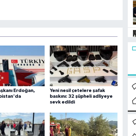
şkanı Erdoğan,
Yeni nesil çetelere şafak
bistan'da
baskını: 32 şüpheli adliyeye
sevk edildi