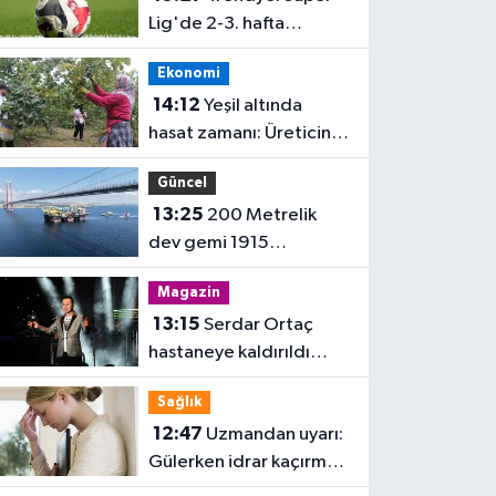
Lig'de 2-3. hafta
programları açıklandı
Ekonomi
14:12
Yeşil altında
hasat zamanı: Üreticinin
gözü fiyatta
Güncel
13:25
200 Metrelik
dev gemi 1915
Çanakkale Köprüsü'nü
Magazin
geçti
13:15
Serdar Ortaç
hastaneye kaldırıldı
iddiası!
Sağlık
12:47
Uzmandan uyarı:
Gülerken idrar kaçırmak
normal değil