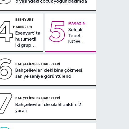
5 yaşındaki çocuk yoğun bakımda
30 bin güvenlik görevlisi
alınacak
ESENYURT
4
5
MAGAZIN
HABERLERI
Selçuk
Esenyurt'ta
Tepeli
husumetli
NOW
iki grup
TV'den
arasında
ayrıldığını
silahlı
6
duyurdu
kavga
BAHÇELIEVLER HABERLERI
Bahçelievler'deki bina çökmesi
saniye saniye görüntülendi
7
BAHÇELIEVLER HABERLERI
Bahçelievler'de silahlı saldırı: 2
yaralı