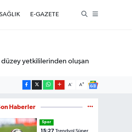
SAĞLIK
E-GAZETE
 düzey yetkililerinden oluşan
-
+
A
A
Son Haberler
Spor
15:27
Trendyol Süper