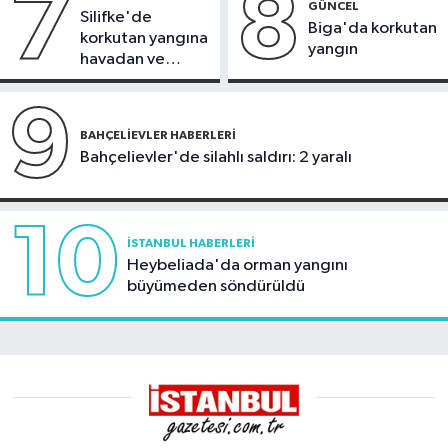
7
8
GÜNCEL
Silifke'de
Biga'da korkutan
korkutan yangına
yangın
havadan ve
karadan
müdahale
9
BAHÇELIEVLER HABERLERI
Bahçelievler'de silahlı saldırı: 2 yaralı
10
İSTANBUL HABERLERI
Heybeliada'da orman yangını
büyümeden söndürüldü