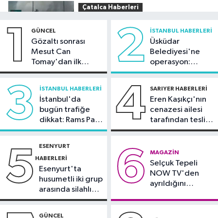
Çatalca Haberleri
20:34
Çatalca'da lastik yüklü TIR'ın
1
2
GÜNCEL
İSTANBUL HABERLERI
dorsesi yandı; alevler tarım arazisine
Gözaltı sonrası
Üsküdar
sıçradı
Mesut Can
Belediyesi'ne
Güncel
Tomay'dan ilk
operasyon:
20:31
İletişim Başkanı Duran:
açıklama
Sinem Dedetaş'a
"Kanun Teklifi, iç cephemizi daha da
tutuklama talebi
3
4
İSTANBUL HABERLERI
SARIYER HABERLERI
güçlendirecek"
İstanbul'da
Eren Kaşıkçı'nın
Spor
bugün trafiğe
cenazesi ailesi
20:28
Kıvanç Taşyaran ve Buğra
dikkat: Rams Park
tarafından teslim
Ünal, yarı finalde
çevresinde bazı
alındı
yollar kapatılacak
ESENYURT
5
6
Spor
MAGAZIN
HABERLERI
Selçuk Tepeli
18:42
TAYK - Eker Olympos Regatta
Esenyurt'ta
NOW TV'den
için geri sayım başladı
husumetli iki grup
ayrıldığını
arasında silahlı
duyurdu
kavga
GÜNCEL