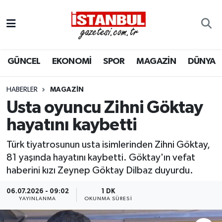
GÜNCEL
Nöbetçi Eczaneler
GÜNCEL
EKONOMİ
SPOR
MAGAZİN
DÜNYA
EKONOMİ
Hava Durumu
İSTANBUL
Trafik Durumu
HABERLER
MAGAZIN
Usta oyuncu Zihni Göktay
DÜNYA
Süper Lig Puan Durumu ve Fikstür
hayatını kaybetti
SPOR
Tüm Manşetler
Türk tiyatrosunun usta isimlerinden Zihni Göktay,
81 yaşında hayatını kaybetti. Göktay'ın vefat
MAGAZİN
Son Dakika Haberleri
haberini kızı Zeynep Göktay Dilbaz duyurdu.
KÜLTÜR SANAT
Haber Arşivi
06.07.2026 - 09:02
1 DK
YAYINLANMA
OKUNMA SÜRESI
SAĞLIK