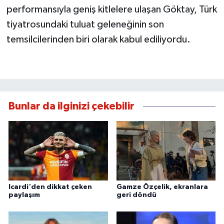
performansıyla geniş kitlelere ulaşan Göktay, Türk
tiyatrosundaki tuluat geleneğinin son
temsilcilerinden biri olarak kabul ediliyordu.
Bunlar da ilginizi çekebilir
Icardi'den dikkat çeken
Gamze Özçelik, ekranlara
paylaşım
geri döndü