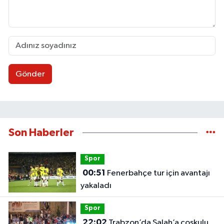
Gönder
Son Haberler
Spor
00:51
Fenerbahçe tur için avantajı
yakaladı
Spor
22:02
Trabzon’da Salah’a coşkulu