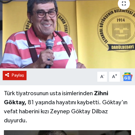
BİLİM VE TEKNOLOJİ
OTOMOBİL
KURUMSAL
Paylaş
-
+
A
A
Türk tiyatrosunun usta isimlerinden
Zihni
Göktay,
81 yaşında hayatını kaybetti. Göktay'ın
vefat haberini kızı Zeynep Göktay Dilbaz
duyurdu.