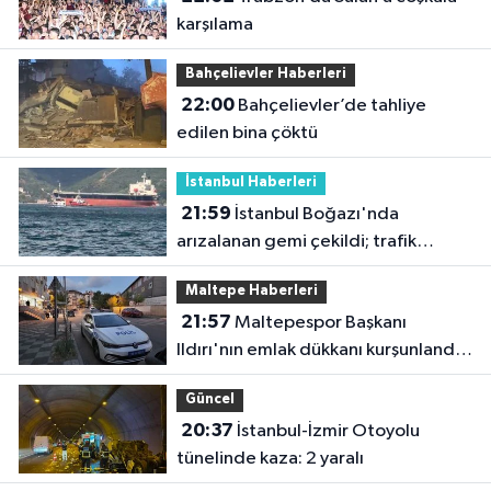
karşılama
Bahçelievler Haberleri
22:00
Bahçelievler’de tahliye
edilen bina çöktü
İstanbul Haberleri
21:59
İstanbul Boğazı'nda
arızalanan gemi çekildi; trafik
yeniden açıldı
Maltepe Haberleri
21:57
Maltepespor Başkanı
Ildırı'nın emlak dükkanı kurşunlandı:
1 yaralı
Güncel
20:37
İstanbul-İzmir Otoyolu
tünelinde kaza: 2 yaralı