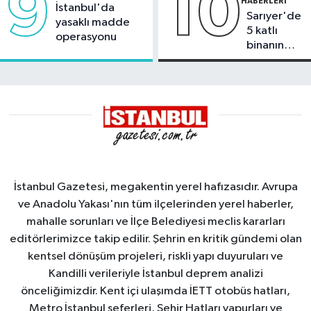
9
10
HABERLERI
İstanbul'da
Sarıyer'de
yasaklı madde
5 katlı
operasyonu
binanın
çatısında
yangın
İstanbul Gazetesi, megakentin yerel hafızasıdır. Avrupa
ve Anadolu Yakası'nın tüm ilçelerinden yerel haberler,
mahalle sorunları ve İlçe Belediyesi meclis kararları
editörlerimizce takip edilir. Şehrin en kritik gündemi olan
kentsel dönüşüm projeleri, riskli yapı duyuruları ve
Kandilli verileriyle İstanbul deprem analizi
önceliğimizdir. Kent içi ulaşımda İETT otobüs hatları,
Metro İstanbul seferleri, Şehir Hatları vapurları ve