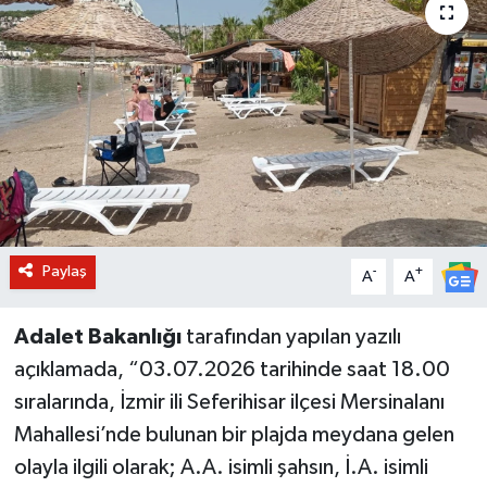
BİLİM VE TEKNOLOJİ
OTOMOBİL
KURUMSAL
Paylaş
-
+
A
A
Adalet Bakanlığı
tarafından yapılan yazılı
açıklamada, “03.07.2026 tarihinde saat 18.00
sıralarında, İzmir ili Seferihisar ilçesi Mersinalanı
Mahallesi’nde bulunan bir plajda meydana gelen
olayla ilgili olarak; A.A. isimli şahsın, İ.A. isimli