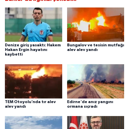
Denize giriş yasaktı: Hakem
Bungalov ve tesisin mutfağı
Hakan Ergin hayatını
alev alev yandı
kaybetti
TEM Otoyolu’nda tır alev
Edirne'de anız yangını
alev yandı
ormana sıçradı