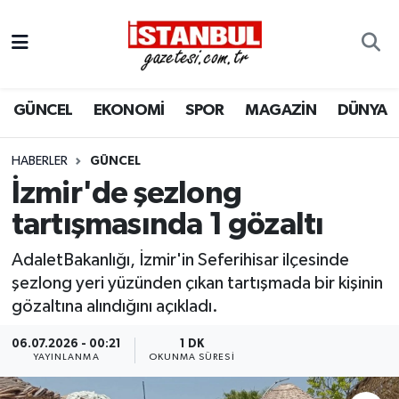
GÜNCEL
Nöbetçi Eczaneler
GÜNCEL
EKONOMİ
SPOR
MAGAZİN
DÜNYA
EKONOMİ
Hava Durumu
İSTANBUL
Trafik Durumu
HABERLER
GÜNCEL
İzmir'de şezlong
DÜNYA
Süper Lig Puan Durumu ve Fikstür
tartışmasında 1 gözaltı
SPOR
Tüm Manşetler
AdaletBakanlığı, İzmir'in Seferihisar ilçesinde
şezlong yeri yüzünden çıkan tartışmada bir kişinin
MAGAZİN
Son Dakika Haberleri
gözaltına alındığını açıkladı.
KÜLTÜR SANAT
Haber Arşivi
06.07.2026 - 00:21
1 DK
YAYINLANMA
OKUNMA SÜRESI
SAĞLIK