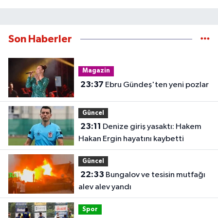
Son Haberler
Magazin
23:37
Ebru Gündeş'ten yeni pozlar
Güncel
23:11
Denize giriş yasaktı: Hakem
Hakan Ergin hayatını kaybetti
Güncel
22:33
Bungalov ve tesisin mutfağı
alev alev yandı
Spor