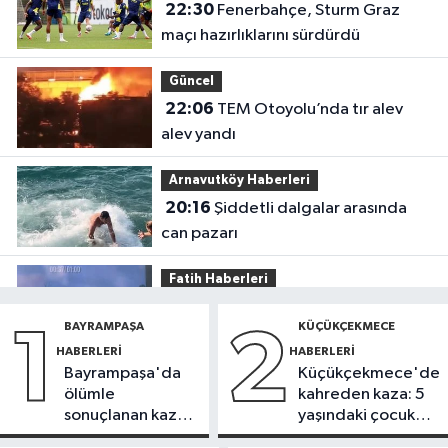
22:30
Fenerbahçe, Sturm Graz
maçı hazırlıklarını sürdürdü
Güncel
22:06
TEM Otoyolu’nda tır alev
alev yandı
Arnavutköy Haberleri
20:16
Şiddetli dalgalar arasında
can pazarı
Fatih Haberleri
19:52
Fatih'te polise bıçakla saldırı
BAYRAMPAŞA
KÜÇÜKÇEKMECE
1
2
kamerada
HABERLERI
HABERLERI
Bayrampaşa'da
Küçükçekmece'de
Güncel
ölümle
kahreden kaza: 5
17:58
Edirne'de anız yangını
sonuçlanan kaza:
yaşındaki çocuk
ormana sıçradı
Sürücü
yoğun bakımda