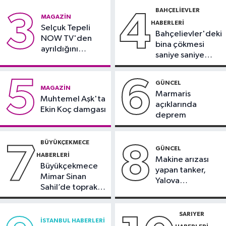
gözaltında
BAHÇELIEVLER
3
4
Güncel
MAGAZIN
HABERLERI
17:46
Selçuk Tepeli
Kahramanmaraş'ta çıkan
Bahçelievler'deki
NOW TV'den
orman yangını söndürüldü
bina çökmesi
ayrıldığını
saniye saniye
duyurdu
Güngören Haberleri
görüntülendi
17:23
Güngören’de 5 katlı binanın
5
6
GÜNCEL
MAGAZIN
balkonu yıkıldı
Marmaris
Muhtemel Aşk'ta
açıklarında
Ekin Koç damgası
deprem
BÜYÜKÇEKMECE
7
8
GÜNCEL
HABERLERI
Makine arızası
Büyükçekmece
yapan tanker,
Mimar Sinan
Yalova
Sahil’de toprak
Demirleme
kayması
Sahası'na alındı
SARIYER
İSTANBUL HABERLERI