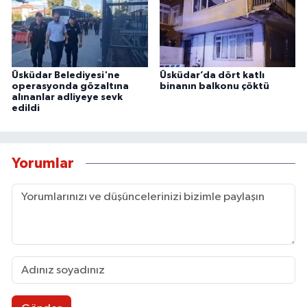
Üsküdar Belediyesi'ne
Üsküdar’da dört katlı
operasyonda gözaltına
binanın balkonu çöktü
alınanlar adliyeye sevk
edildi
Yorumlar