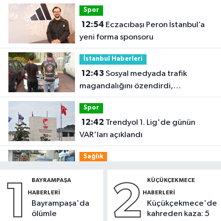
Spor
12:54
Eczacıbaşı Peron İstanbul’a
yeni forma sponsoru
İstanbul Haberleri
12:43
Sosyal medyada trafik
magandalığını özendirdi,
ehliyetinden oldu: 72 bin lira ceza
Spor
12:42
Trendyol 1. Lig'de günün
VAR'ları açıklandı
Sağlık
11:47
'Damar tıkanıklıklarında yeni
BAYRAMPAŞA
KÜÇÜKÇEKMECE
1
2
teknolojiyle uzuv kayıpları önleniyor'
HABERLERI
HABERLERI
Bayrampaşa'da
Küçükçekmece'de
Güncel
ölümle
kahreden kaza: 5
11:28
Türkiye'nin en iyi simitleri