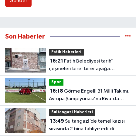
Gönder
Son Haberler
Fatih Haberleri
16:21
Fatih Belediyesi tarihî
çeşmeleri birer birer ayağa
kaldırıyor
Spor
16:18
Görme Engelli B1 Milli Takımı,
Avrupa Şampiyonası'na Riva'da
hazırlanıyor
Sultangazi Haberleri
13:49
Sultangazi’de temel kazısı
sırasında 2 bina tahliye edildi