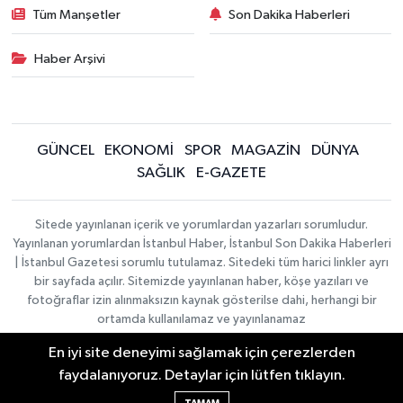
Tüm Manşetler
Son Dakika Haberleri
Haber Arşivi
GÜNCEL
EKONOMİ
SPOR
MAGAZİN
DÜNYA
SAĞLIK
E-GAZETE
Sitede yayınlanan içerik ve yorumlardan yazarları sorumludur.
Yayınlanan yorumlardan İstanbul Haber, İstanbul Son Dakika Haberleri
| İstanbul Gazetesi sorumlu tutulamaz. Sitedeki tüm harici linkler ayrı
bir sayfada açılır. Sitemizde yayınlanan haber, köşe yazıları ve
fotoğraflar izin alınmaksızın kaynak gösterilse dahi, herhangi bir
ortamda kullanılamaz ve yayınlanamaz
En iyi site deneyimi sağlamak için çerezlerden
İletişim
Künye
faydalanıyoruz. Detaylar için lütfen tıklayın.
Haber Yazılımı:
TE Bilişim
|
KURUMSAL
Copyright © 2026