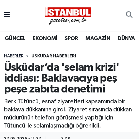
GÜNCEL
Nöbetçi Eczaneler
GÜNCEL
EKONOMİ
SPOR
MAGAZİN
DÜNYA
EKONOMİ
Hava Durumu
İSTANBUL
Trafik Durumu
HABERLER
ÜSKÜDAR HABERLERI
Üsküdar’da 'selam krizi'
DÜNYA
Süper Lig Puan Durumu ve Fikstür
iddiası: Baklavacıya peş
peşe zabıta denetimi
SPOR
Tüm Manşetler
Berk Tütüncü, esnaf ziyaretleri kapsamında bir
MAGAZİN
Son Dakika Haberleri
baklava dükkanına girdi. Ziyaret sırasında dükkan
müdürünün telefon görüşmesi yaptığı için
KÜLTÜR SANAT
Haber Arşivi
Tütüncü ile selamlaşmadığı öğrenildi.
SAĞLIK
22.05.2026 - 11:32
3 DK