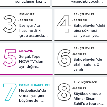
sonuçlanan kaza:
yaşındaki çocuk
listesi İzmitlileri kızdırdı
Sürücü
yoğun bakımda
gözaltında
ESENYURT
BAHÇELIEVLER
3
4
Güncel
HABERLERI
HABERLERI
11:22
Adadan, adaya denizin
Esenyurt'ta
Bahçelievler'deki
içinden yürüyerek geçiyorlar
husumetli iki
bina çökmesi
grup arasında
saniye saniye
Güncel
silahlı kavga
görüntülendi
11:16
‘Geleceğin meslekleri
BAHÇELIEVLER
5
6
MAGAZIN
bugünden şekilleniyor’
HABERLERI
Selçuk Tepeli
Bahçelievler'de
NOW TV'den
silahlı saldırı: 2
ayrıldığını
yaralı
duyurdu
BÜYÜKÇEKMECE
7
8
İSTANBUL HABERLERI
HABERLERI
Heybeliada'da
Büyükçekmece
orman yangını
Mimar Sinan
büyümeden
Sahil’de toprak
söndürüldü