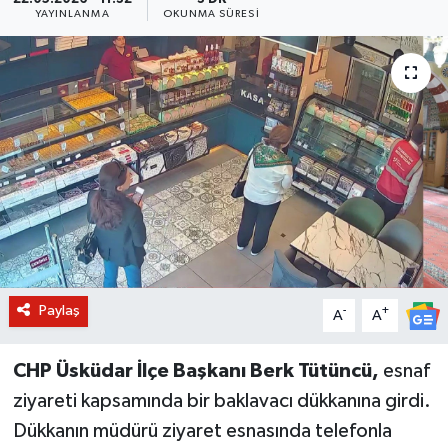
YAYINLANMA
OKUNMA SÜRESI
BİLİM VE TEKNOLOJİ
OTOMOBİL
KURUMSAL
Paylaş
-
+
A
A
CHP Üsküdar İlçe Başkanı Berk Tütüncü,
esnaf
ziyareti kapsamında bir baklavacı dükkanına girdi.
Dükkanın müdürü ziyaret esnasında telefonla