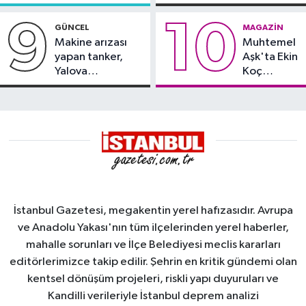
kayması
9
10
GÜNCEL
MAGAZIN
Makine arızası
Muhtemel
yapan tanker,
Aşk'ta Ekin
Yalova
Koç
Demirleme
damgası
Sahası'na alındı
İstanbul Gazetesi, megakentin yerel hafızasıdır. Avrupa
ve Anadolu Yakası'nın tüm ilçelerinden yerel haberler,
mahalle sorunları ve İlçe Belediyesi meclis kararları
editörlerimizce takip edilir. Şehrin en kritik gündemi olan
kentsel dönüşüm projeleri, riskli yapı duyuruları ve
Kandilli verileriyle İstanbul deprem analizi