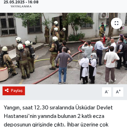
25.05.2025 - 16:08
YAYINLANMA
BİLİM VE TEKNOLOJİ
OTOMOBİL
KURUMSAL
Paylaş
-
+
A
A
Yangın, saat 12.30 sıralarında Üsküdar Devlet
Hastanesi'nin yanında bulunan 2 katlı ecza
deposunun girişinde çıktı. İhbar üzerine çok