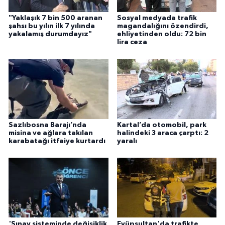
"Yaklaşık 7 bin 500 aranan
Sosyal medyada trafik
şahsı bu yılın ilk 7 yılında
magandalığını özendirdi,
yakalamış durumdayız"
ehliyetinden oldu: 72 bin
lira ceza
Sazlıbosna Barajı’nda
Kartal’da otomobil, park
misina ve ağlara takılan
halindeki 3 araca çarptı: 2
karabatağı itfaiye kurtardı
yaralı
'Sınav sisteminde değişiklik
Eyüpsultan'da trafikte