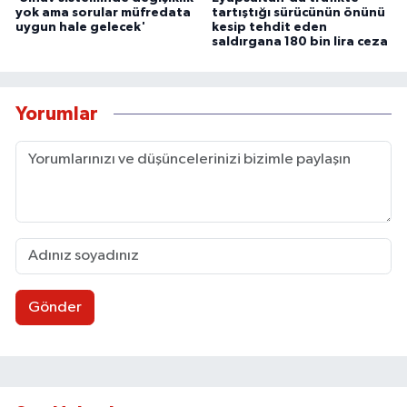
yok ama sorular müfredata
tartıştığı sürücünün önünü
uygun hale gelecek'
kesip tehdit eden
saldırgana 180 bin lira ceza
Yorumlar
Gönder