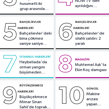
NOW TV'den
Avrupa Şampiyonası'na Riva'da
husumetli iki
ayrıldığını
hazırlanıyor
grup arasında
duyurdu
Sultangazi Haberleri
silahlı kavga
13:49
Sultangazi’de temel kazısı
BAHÇELIEVLER
BAHÇELIEVLER
5
6
sırasında 2 bina tahliye edildi
HABERLERI
HABERLERI
Bahçelievler'deki
Bahçelievler'de
bina çökmesi
silahlı saldırı: 2
saniye saniye
yaralı
görüntülendi
7
8
İSTANBUL HABERLERI
MAGAZIN
Heybeliada'da
Muhtemel Aşk'ta
orman yangını
Ekin Koç damgası
büyümeden
söndürüldü
BÜYÜKÇEKMECE
9
10
GÜNCEL
HABERLERI
Makine
Büyükçekmece
arızası
Mimar Sinan
yapan
Sahil’de toprak