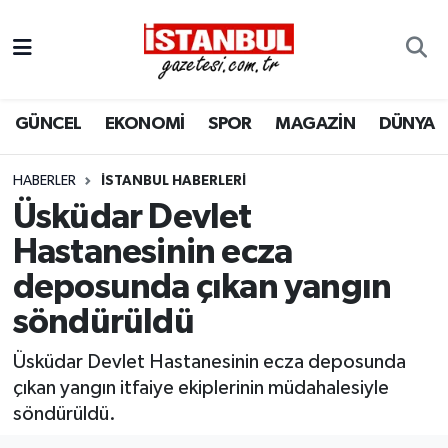
GÜNCEL
Nöbetçi Eczaneler
GÜNCEL
EKONOMİ
SPOR
MAGAZİN
DÜNYA
EKONOMİ
Hava Durumu
İSTANBUL
Trafik Durumu
HABERLER
İSTANBUL HABERLERI
Üsküdar Devlet
DÜNYA
Süper Lig Puan Durumu ve Fikstür
Hastanesinin ecza
deposunda çıkan yangın
SPOR
Tüm Manşetler
söndürüldü
MAGAZİN
Son Dakika Haberleri
Üsküdar Devlet Hastanesinin ecza deposunda
KÜLTÜR SANAT
Haber Arşivi
çıkan yangın itfaiye ekiplerinin müdahalesiyle
söndürüldü.
SAĞLIK