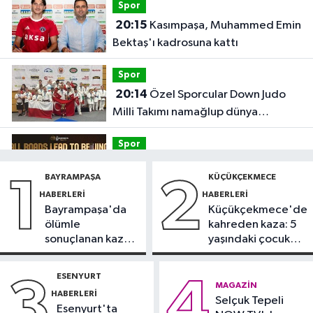
Spor
20:15
Kasımpaşa, Muhammed Emin
Bektaş'ı kadrosuna kattı
Spor
20:14
Özel Sporcular Down Judo
Milli Takımı namağlup dünya
şampiyonu
Spor
17:06
FIBA Kıtalararası Kupa
BAYRAMPAŞA
KÜÇÜKÇEKMECE
1
2
2026’da yer alacak takımlar belli
HABERLERI
HABERLERI
oldu
Bayrampaşa'da
Küçükçekmece'de
Fatih Haberleri
ölümle
kahreden kaza: 5
16:21
Fatih Belediyesi tarihî
sonuçlanan kaza:
yaşındaki çocuk
çeşmeleri birer birer ayağa
Sürücü
yoğun bakımda
kaldırıyor
gözaltında
ESENYURT
3
4
Spor
MAGAZIN
HABERLERI
16:18
Selçuk Tepeli
Görme Engelli B1 Milli Takımı,
Esenyurt'ta