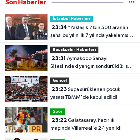
Son Haberler
İstanbul Haberleri
23:34
"Yaklaşık 7 bin 500 aranan
şahsı bu yılın ilk 7 yılında yakalamış
durumdayız"
Başakşehir Haberleri
23:31
Aymakoop Sanayi
Sitesi'ndeki yangın söndürüldü: İş
yeri kullanılamaz hale geldi
Güncel
23:23
Suça sürüklenen çocuk
yasası TBMM'de kabul edildi
Spor
23:22
Galatasaray, hazırlık
maçında Villarreal'e 2-1 yenildi