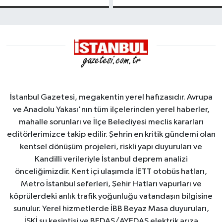
tanker,
kayması
Yalova
Demirleme
Sahası'na
alındı
İstanbul Gazetesi, megakentin yerel hafızasıdır. Avrupa
ve Anadolu Yakası'nın tüm ilçelerinden yerel haberler,
mahalle sorunları ve İlçe Belediyesi meclis kararları
editörlerimizce takip edilir. Şehrin en kritik gündemi olan
kentsel dönüşüm projeleri, riskli yapı duyuruları ve
Kandilli verileriyle İstanbul deprem analizi
önceliğimizdir. Kent içi ulaşımda İETT otobüs hatları,
Metro İstanbul seferleri, Şehir Hatları vapurları ve
köprülerdeki anlık trafik yoğunluğu vatandaşın bilgisine
sunulur. Yerel hizmetlerde İBB Beyaz Masa duyuruları,
İSKİ su kesintisi ve BEDAŞ/AYEDAŞ elektrik arıza