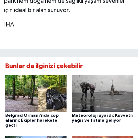
park hem doğa hem de sağlıklı yaşam sevenler
için ideal bir alan sunuyor.
İHA
Bunlar da ilginizi çekebilir
Belgrad Ormanı’nda çöp
Meteoroloji uyardı: Kuvvetli
alarmı: Ekipler harekete
yağış ve fırtına geliyor
geçti