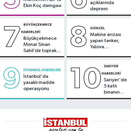
açıklarında
Ekin Koç damgası
deprem
BÜYÜKÇEKMECE
7
8
GÜNCEL
HABERLERI
Makine arızası
Büyükçekmece
yapan tanker,
Mimar Sinan
Yalova
Sahil’de toprak
Demirleme
kayması
Sahası'na alındı
SARIYER
9
10
İSTANBUL HABERLERI
HABERLERI
İstanbul'da
Sarıyer'de
yasaklı madde
5 katlı
operasyonu
binanın
çatısında
yangın