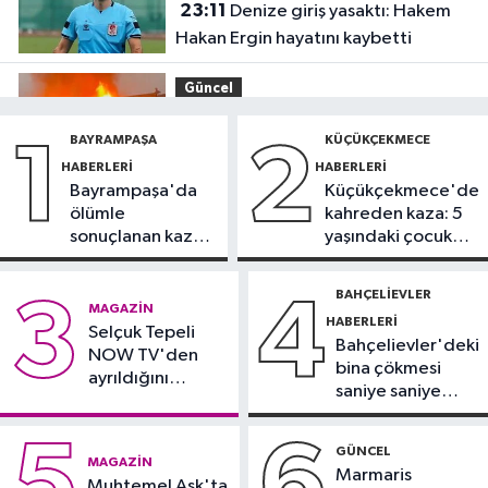
23:11
Denize giriş yasaktı: Hakem
Hakan Ergin hayatını kaybetti
Güncel
22:33
Bungalov ve tesisin mutfağı
BAYRAMPAŞA
KÜÇÜKÇEKMECE
1
2
alev alev yandı
HABERLERI
HABERLERI
Bayrampaşa'da
Küçükçekmece'de
Spor
ölümle
kahreden kaza: 5
22:30
Fenerbahçe, Sturm Graz
sonuçlanan kaza:
yaşındaki çocuk
maçı hazırlıklarını sürdürdü
Sürücü
yoğun bakımda
gözaltında
BAHÇELIEVLER
3
4
Güncel
MAGAZIN
HABERLERI
22:06
Selçuk Tepeli
TEM Otoyolu’nda tır alev
Bahçelievler'deki
NOW TV'den
alev yandı
bina çökmesi
ayrıldığını
saniye saniye
duyurdu
Arnavutköy Haberleri
görüntülendi
20:16
Şiddetli dalgalar arasında
5
6
GÜNCEL
MAGAZIN
can pazarı
Marmaris
Muhtemel Aşk'ta