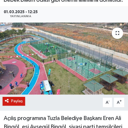
BİLİM VE TEKNOLOJİ
01.03.2025 - 12:25
YAYINLANMA
OTOMOBİL
KURUMSAL
Paylaş
-
+
A
A
Açılış programına Tuzla Belediye Başkanı Eren Ali
Bingöl, eşi Ayşegül Bingöl, siyasi parti temsilcileri,