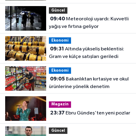
Güncel
09:40
Meteoroloji uyardı: Kuvvetli
yağış ve fırtına geliyor
Ekonomi
09:31
Altında yükseliş beklentisi:
Gram ve külçe satışları geriledi
Ekonomi
09:05
Bakanlıktan kırtasiye ve okul
ürünlerine yönelik denetim
Magazin
23:37
Ebru Gündeş'ten yeni pozlar
Güncel