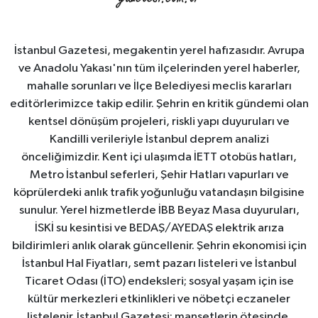
İstanbul Gazetesi, megakentin yerel hafızasıdır. Avrupa
ve Anadolu Yakası'nın tüm ilçelerinden yerel haberler,
mahalle sorunları ve İlçe Belediyesi meclis kararları
editörlerimizce takip edilir. Şehrin en kritik gündemi olan
kentsel dönüşüm projeleri, riskli yapı duyuruları ve
Kandilli verileriyle İstanbul deprem analizi
önceliğimizdir. Kent içi ulaşımda İETT otobüs hatları,
Metro İstanbul seferleri, Şehir Hatları vapurları ve
köprülerdeki anlık trafik yoğunluğu vatandaşın bilgisine
sunulur. Yerel hizmetlerde İBB Beyaz Masa duyuruları,
İSKİ su kesintisi ve BEDAŞ/AYEDAŞ elektrik arıza
bildirimleri anlık olarak güncellenir. Şehrin ekonomisi için
İstanbul Hal Fiyatları, semt pazarı listeleri ve İstanbul
Ticaret Odası (İTO) endeksleri; sosyal yaşam için ise
kültür merkezleri etkinlikleri ve nöbetçi eczaneler
listelenir. İstanbul Gazetesi; manşetlerin ötesinde,