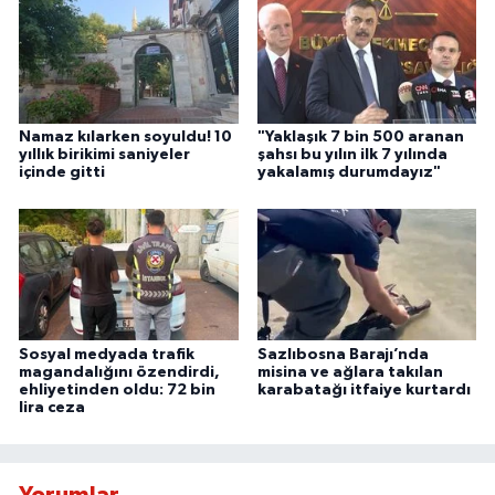
Namaz kılarken soyuldu! 10
"Yaklaşık 7 bin 500 aranan
yıllık birikimi saniyeler
şahsı bu yılın ilk 7 yılında
içinde gitti
yakalamış durumdayız"
Sosyal medyada trafik
Sazlıbosna Barajı’nda
magandalığını özendirdi,
misina ve ağlara takılan
ehliyetinden oldu: 72 bin
karabatağı itfaiye kurtardı
lira ceza