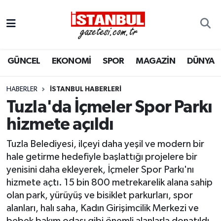
GÜNCEL
Nöbetçi Eczaneler
GÜNCEL
EKONOMİ
SPOR
MAGAZİN
DÜNYA
EKONOMİ
Hava Durumu
İSTANBUL
Trafik Durumu
HABERLER
İSTANBUL HABERLERI
Tuzla'da İçmeler Spor Parkı
DÜNYA
Süper Lig Puan Durumu ve Fikstür
hizmete açıldı
SPOR
Tüm Manşetler
Tuzla Belediyesi, ilçeyi daha yeşil ve modern bir
hale getirme hedefiyle başlattığı projelere bir
MAGAZİN
Son Dakika Haberleri
yenisini daha ekleyerek, İçmeler Spor Parkı'nı
hizmete açtı. 15 bin 800 metrekarelik alana sahip
KÜLTÜR SANAT
Haber Arşivi
olan park, yürüyüş ve bisiklet parkurları, spor
alanları, halı saha, Kadın Girişimcilik Merkezi ve
SAĞLIK
bebek bakım odası gibi önemli alanlarla donatıldı.