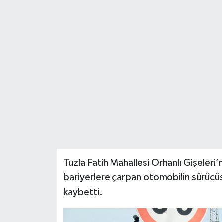
BİLİM VE TEKNOLOJİ
OTOMOBİL
KURUMSAL
Tuzla Fatih Mahallesi Orhanlı Gişeler
bariyerlere çarpan otomobilin sürücüs
kaybetti.