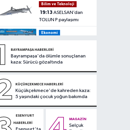
Bilim ve Teknoloji
tehdit eden saldırgana
19:13
ASELSAN’dan
180 bin lira ceza
TOLUN P paylaşımı
Ekonomi
19:08
THY, temmuz
1
ayında 9,5 milyon yolcu
BAYRAMPAŞA HABERLERI
taşıdı
Bayrampaşa'da ölümle sonuçlanan
Bilim ve Teknoloji
kaza: Sürücü gözaltında
19:05
Türksat
televizyon yayınları yeni
2
nesil uydulara taşınıyor
KÜÇÜKÇEKMECE HABERLERI
Otomobil
Küçükçekmece'de kahreden kaza:
5 yaşındaki çocuk yoğun bakımda
19:03
Motosiklet
deneyimi denize
taşınacak
ESENYURT
3
4
Güncel
MAGAZIN
HABERLERI
Selçuk
19:00
'Çerçeve yasa'
Esenyurt'ta