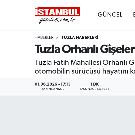
GÜNCEL
GÜNCEL
Nöbetçi Eczaneler
HABERLER
TUZLA HABERLERI
EKONOMİ
Hava Durumu
Tuzla Orhanlı Gişeler
İSTANBUL
Trafik Durumu
Tuzla Fatih Mahallesi Orhanlı 
DÜNYA
Süper Lig Puan Durumu ve Fikstür
otomobilin sürücüsü hayatını k
SPOR
Tüm Manşetler
01.06.2026 - 17:13
1 DK
YAYINLANMA
OKUNMA SÜRESI
MAGAZİN
Son Dakika Haberleri
KÜLTÜR SANAT
Haber Arşivi
SAĞLIK