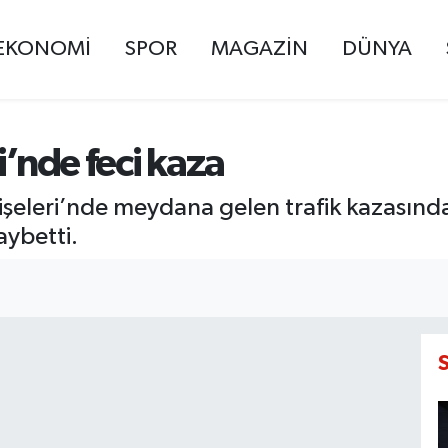
EKONOMİ
SPOR
MAGAZİN
DÜNYA
i’nde feci kaza
Gişeleri’nde meydana gelen trafik kazasınd
aybetti.