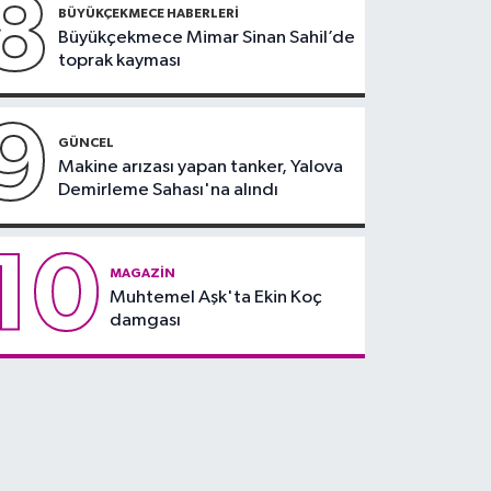
8
BÜYÜKÇEKMECE HABERLERI
Büyükçekmece Mimar Sinan Sahil’de
toprak kayması
9
GÜNCEL
Makine arızası yapan tanker, Yalova
Demirleme Sahası'na alındı
10
MAGAZIN
Muhtemel Aşk'ta Ekin Koç
damgası