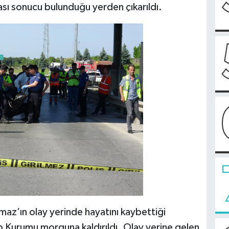
ması sonucu bulunduğu yerden çıkarıldı.
lmaz’ın olay yerinde hayatını kaybettiği
ıp Kurumu morguna kaldırıldı. Olay yerine gelen