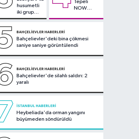
Tepeli
teklifi komisyonda
husumetli
NOW
iki grup
TV'den
arasında
ayrıldığını
silahlı
5
duyurdu
kavga
BAHÇELIEVLER HABERLERI
Bahçelievler'deki bina çökmesi
saniye saniye görüntülendi
6
BAHÇELIEVLER HABERLERI
Bahçelievler'de silahlı saldırı: 2
yaralı
7
İSTANBUL HABERLERI
Heybeliada'da orman yangını
büyümeden söndürüldü