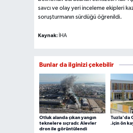
savcı ve olay yeri inceleme ekipleri kaza
soruşturmanın sürdüğü öğrenildi.
Kaynak:
İHA
Bunlar da ilginizi çekebilir
Otluk alanda çıkan yangın
Tuzla'da 
teknelere sıçradı: Alevler
.için ön ka
dron ile görüntülendi