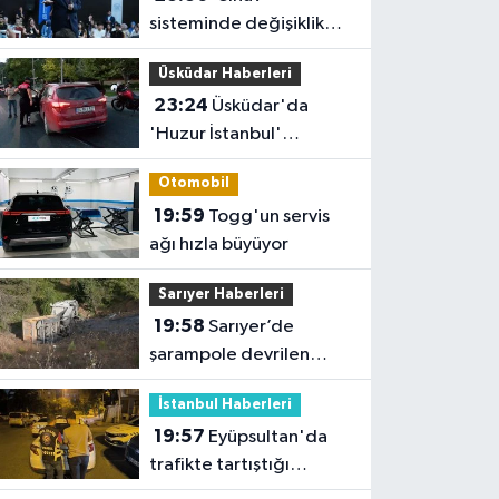
sisteminde değişiklik
yok ama sorular
Üsküdar Haberleri
müfredata uygun hale
23:24
Üsküdar'da
gelecek'
'Huzur İstanbul'
denetimi
Otomobil
19:59
Togg'un servis
ağı hızla büyüyor
Sarıyer Haberleri
19:58
Sarıyer’de
şarampole devrilen
hafriyat kamyonunun
İstanbul Haberleri
şoförü yaralandı
19:57
Eyüpsultan'da
trafikte tartıştığı
sürücünün önünü kesip