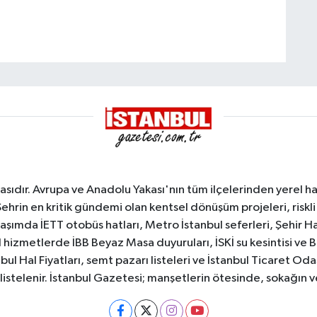
sıdır. Avrupa ve Anadolu Yakası'nın tüm ilçelerinden yerel hab
Şehrin en kritik gündemi olan kentsel dönüşüm projeleri, riskli 
aşımda İETT otobüs hatları, Metro İstanbul seferleri, Şehir Hat
 hizmetlerde İBB Beyaz Masa duyuruları, İSKİ su kesintisi ve 
bul Hal Fiyatları, semt pazarı listeleri ve İstanbul Ticaret Odas
listelenir. İstanbul Gazetesi; manşetlerin ötesinde, sokağın 