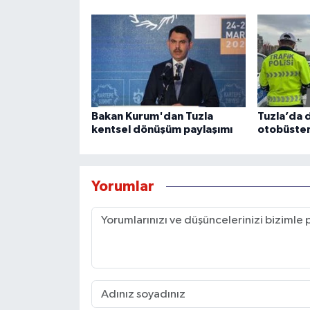
Bakan Kurum'dan Tuzla
Tuzla’da 
kentsel dönüşüm paylaşımı
otobüsten
Yorumlar