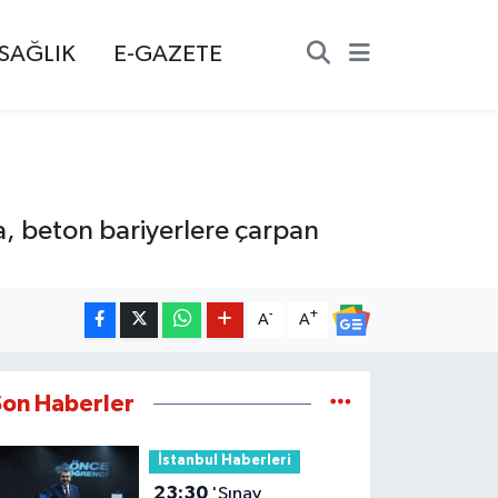
SAĞLIK
E-GAZETE
a, beton bariyerlere çarpan
-
+
A
A
Son Haberler
İstanbul Haberleri
23:30
'Sınav