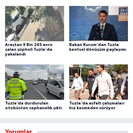
Araçtan 9 Bin 245 avro
Bakan Kurum'dan Tuzla
çalan şüpheli Tuzla'da
kentsel dönüşüm paylaşımı
yakalandı
Tuzla’da durdurulan
Tuzla'da asfalt çalışmaları
otobüsten cephanelik çıktı
hız kesmeden sürüyor
Yorumlar