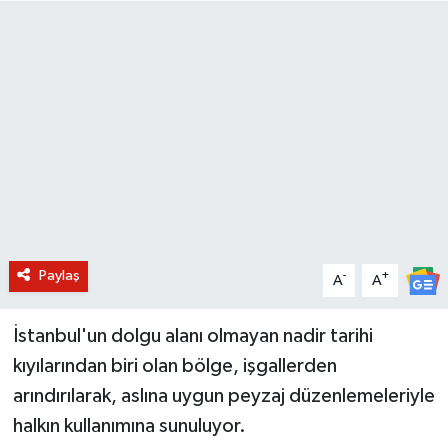
BİLİM VE TEKNOLOJİ
OTOMOBİL
KURUMSAL
Paylaş
-
+
A
A
İstanbul'un dolgu alanı olmayan nadir tarihi
kıyılarından biri olan bölge, işgallerden
arındırılarak, aslına uygun peyzaj düzenlemeleriyle
halkın kullanımına sunuluyor.