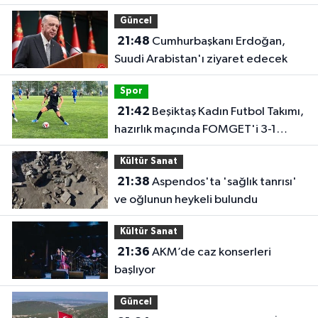
oldu
Güncel
21:48
Cumhurbaşkanı Erdoğan,
Suudi Arabistan'ı ziyaret edecek
Spor
21:42
Beşiktaş Kadın Futbol Takımı,
hazırlık maçında FOMGET'i 3-1
mağlup etti
Kültür Sanat
21:38
Aspendos'ta 'sağlık tanrısı'
ve oğlunun heykeli bulundu
Kültür Sanat
21:36
AKM’de caz konserleri
başlıyor
Güncel