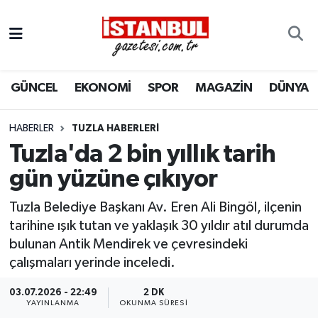
GÜNCEL
Nöbetçi Eczaneler
GÜNCEL
EKONOMİ
SPOR
MAGAZİN
DÜNYA
EKONOMİ
Hava Durumu
İSTANBUL
Trafik Durumu
HABERLER
TUZLA HABERLERI
Tuzla'da 2 bin yıllık tarih
DÜNYA
Süper Lig Puan Durumu ve Fikstür
gün yüzüne çıkıyor
SPOR
Tüm Manşetler
Tuzla Belediye Başkanı Av. Eren Ali Bingöl, ilçenin
tarihine ışık tutan ve yaklaşık 30 yıldır atıl durumda
MAGAZİN
Son Dakika Haberleri
bulunan Antik Mendirek ve çevresindeki
çalışmaları yerinde inceledi.
KÜLTÜR SANAT
Haber Arşivi
03.07.2026 - 22:49
2 DK
YAYINLANMA
OKUNMA SÜRESI
SAĞLIK