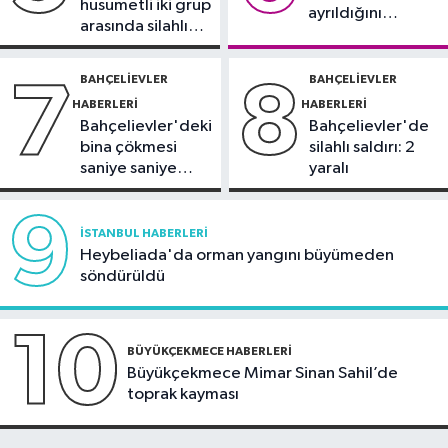
husumetli iki grup
ayrıldığını
arasında silahlı
duyurdu
kavga
BAHÇELIEVLER
BAHÇELIEVLER
7
8
HABERLERI
HABERLERI
Bahçelievler'deki
Bahçelievler'de
bina çökmesi
silahlı saldırı: 2
saniye saniye
yaralı
görüntülendi
9
İSTANBUL HABERLERI
Heybeliada'da orman yangını büyümeden
söndürüldü
10
BÜYÜKÇEKMECE HABERLERI
Büyükçekmece Mimar Sinan Sahil’de
toprak kayması