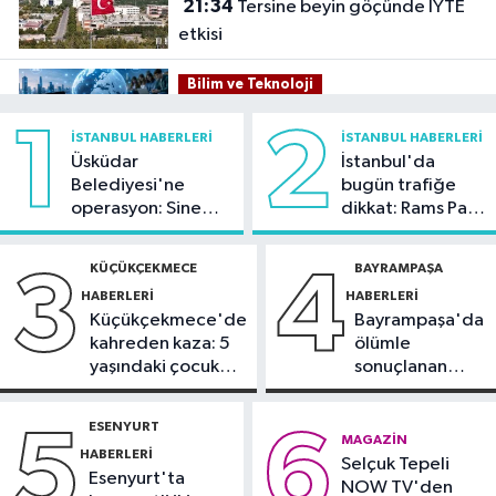
21:34
Tersine beyin göçünde İYTE
etkisi
Bilim ve Teknoloji
21:26
İnternet kullanan bireylerin
1
2
İSTANBUL HABERLERI
İSTANBUL HABERLERI
oranı yüzde 92,3 oldu
Üsküdar
İstanbul'da
Belediyesi'ne
bugün trafiğe
Bilim ve Teknoloji
operasyon: Sinem
dikkat: Rams Park
21:23
5G abone sayısı 4 ayda 44,5
Dedetaş'a
çevresinde bazı
milyona ulaştı
tutuklama talebi
yollar kapatılacak
KÜÇÜKÇEKMECE
BAYRAMPAŞA
3
4
HABERLERI
HABERLERI
Kültür Sanat
Küçükçekmece'de
Bayrampaşa'da
21:21
Esenler Belediyesi
kahreden kaza: 5
ölümle
vatandaşları yazlık sinemada
yaşındaki çocuk
sonuçlanan
buluşturuyor
yoğun bakımda
kaza: Sürücü
Sağlık
gözaltında
ESENYURT
5
6
21:17
"Karaciğerim yağlı"
MAGAZIN
HABERLERI
Selçuk Tepeli
demeyin, önlemini alın
Esenyurt'ta
NOW TV'den