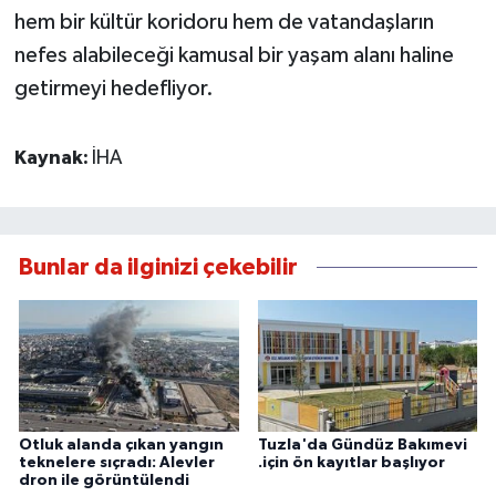
hem bir kültür koridoru hem de vatandaşların
nefes alabileceği kamusal bir yaşam alanı haline
getirmeyi hedefliyor.
Kaynak:
İHA
Bunlar da ilginizi çekebilir
Otluk alanda çıkan yangın
Tuzla'da Gündüz Bakımevi
teknelere sıçradı: Alevler
.için ön kayıtlar başlıyor
dron ile görüntülendi