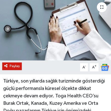
BİLİM VE TEKNOLOJİ
OTOMOBİL
KURUMSAL
Paylaş
-
+
A
A
Türkiye, son yıllarda sağlık turizminde gösterdiği
güçlü performansla küresel ölçekte dikkat
çekmeye devam ediyor. Toga Health CEO’su
Burak Ortak, Kanada, Kuzey Amerika ve Orta
Doğu pazarlarının Türkiye için önümüzdeki