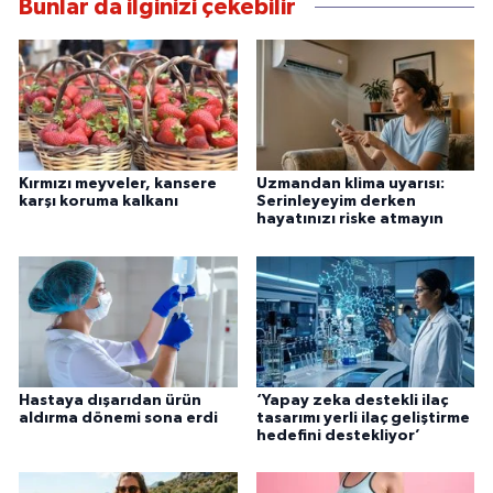
Bunlar da ilginizi çekebilir
Kırmızı meyveler, kansere
Uzmandan klima uyarısı:
karşı koruma kalkanı
Serinleyeyim derken
hayatınızı riske atmayın
Hastaya dışarıdan ürün
‘Yapay zeka destekli ilaç
aldırma dönemi sona erdi
tasarımı yerli ilaç geliştirme
hedefini destekliyor’