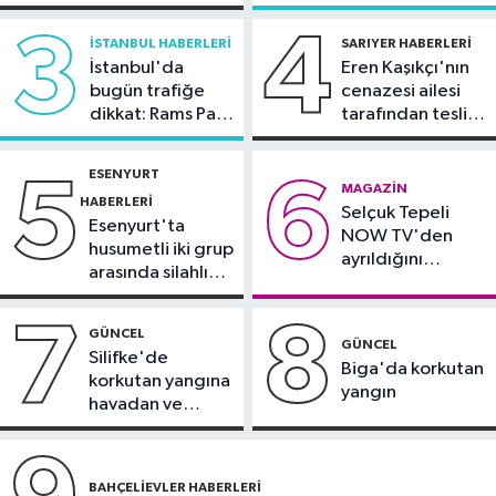
Yüksek sıcaklık alarmı: Güneş
açıklama
Sinem Dedetaş'a
altında çalışmaya öğle yasağı
tutuklama talebi
3
4
İSTANBUL HABERLERI
SARIYER HABERLERI
İstanbul'da
Eren Kaşıkçı'nın
Spor
bugün trafiğe
cenazesi ailesi
00:51
Fenerbahçe tur için avantajı
dikkat: Rams Park
tarafından teslim
yakaladı
çevresinde bazı
alındı
yollar kapatılacak
ESENYURT
5
6
Spor
MAGAZIN
HABERLERI
Selçuk Tepeli
22:02
Trabzon’da Salah’a coşkulu
Esenyurt'ta
NOW TV'den
karşılama
husumetli iki grup
ayrıldığını
arasında silahlı
duyurdu
kavga
7
8
GÜNCEL
GÜNCEL
Silifke'de
Biga'da korkutan
korkutan yangına
yangın
havadan ve
karadan
müdahale
BAHÇELIEVLER HABERLERI