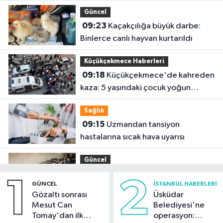
belirlendi
Güncel
09:23
Kaçakçılığa büyük darbe:
Binlerce canlı hayvan kurtarıldı
Küçükçekmece Haberleri
09:18
Küçükçekmece'de kahreden
kaza: 5 yaşındaki çocuk yoğun
bakımda
Sağlık
09:15
Uzmandan tansiyon
hastalarına sıcak hava uyarısı
Güncel
09:12
Tercih maratonunda son
1
2
GÜNCEL
İSTANBUL HABERLERI
günler: Uzmanlardan önemli
Gözaltı sonrası
Üsküdar
tavsiyeler
Mesut Can
Belediyesi'ne
Güncel
Tomay'dan ilk
operasyon:
08:57