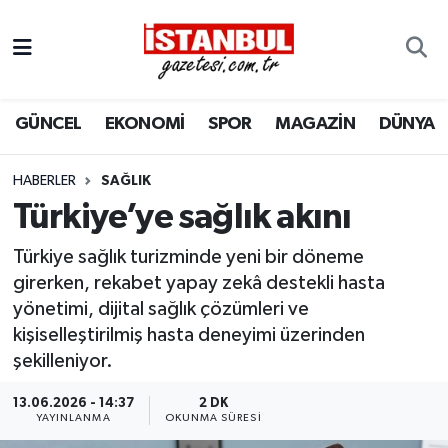
GÜNCEL
Nöbetçi Eczaneler
GÜNCEL
EKONOMİ
SPOR
MAGAZİN
DÜNYA
EKONOMİ
Hava Durumu
İSTANBUL
Trafik Durumu
HABERLER
SAĞLIK
Türkiye’ye sağlık akını
DÜNYA
Süper Lig Puan Durumu ve Fikstür
Türkiye sağlık turizminde yeni bir döneme
SPOR
Tüm Manşetler
girerken, rekabet yapay zekâ destekli hasta
yönetimi, dijital sağlık çözümleri ve
MAGAZİN
Son Dakika Haberleri
kişiselleştirilmiş hasta deneyimi üzerinden
şekilleniyor.
KÜLTÜR SANAT
Haber Arşivi
13.06.2026 - 14:37
2 DK
YAYINLANMA
OKUNMA SÜRESI
SAĞLIK