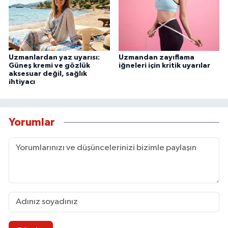
Uzmanlardan yaz uyarısı:
Uzmandan zayıflama
Güneş kremi ve gözlük
iğneleri için kritik uyarılar
aksesuar değil, sağlık
ihtiyacı
Yorumlar