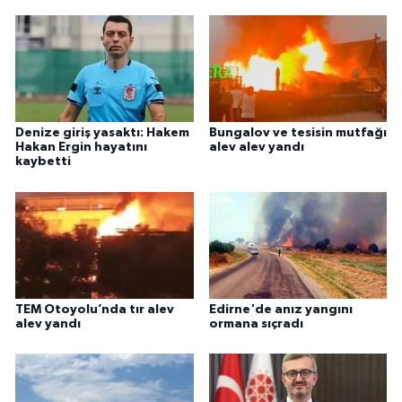
Denize giriş yasaktı: Hakem
Bungalov ve tesisin mutfağı
Hakan Ergin hayatını
alev alev yandı
kaybetti
TEM Otoyolu’nda tır alev
Edirne'de anız yangını
alev yandı
ormana sıçradı