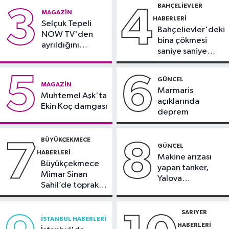
gözaltında
BAHÇELIEVLER
3
4
Ekonomi
MAGAZIN
HABERLERI
09:05
Selçuk Tepeli
Bakanlıktan kırtasiye ve okul
Bahçelievler'deki
NOW TV'den
ürünlerine yönelik denetim
bina çökmesi
ayrıldığını
saniye saniye
duyurdu
Magazin
görüntülendi
5
6
23:37
Ebru Gündeş'ten yeni pozlar
GÜNCEL
MAGAZIN
Marmaris
Muhtemel Aşk'ta
açıklarında
Ekin Koç damgası
deprem
BÜYÜKÇEKMECE
7
8
GÜNCEL
HABERLERI
Makine arızası
Büyükçekmece
yapan tanker,
Mimar Sinan
Yalova
Sahil’de toprak
Demirleme
kayması
Sahası'na alındı
SARIYER
İSTANBUL HABERLERI
HABERLERI