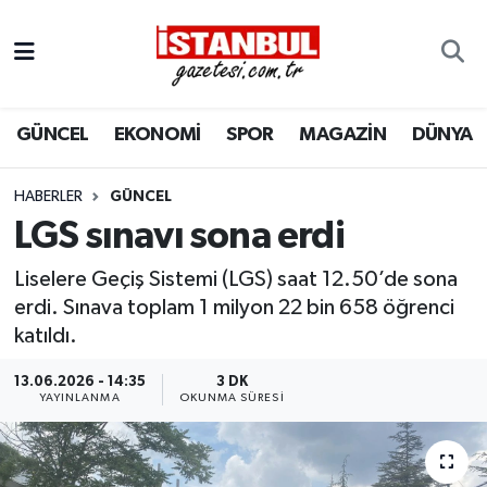
GÜNCEL
Nöbetçi Eczaneler
GÜNCEL
EKONOMİ
SPOR
MAGAZİN
DÜNYA
EKONOMİ
Hava Durumu
İSTANBUL
Trafik Durumu
HABERLER
GÜNCEL
LGS sınavı sona erdi
DÜNYA
Süper Lig Puan Durumu ve Fikstür
Liselere Geçiş Sistemi (LGS) saat 12.50’de sona
SPOR
Tüm Manşetler
erdi. Sınava toplam 1 milyon 22 bin 658 öğrenci
katıldı.
MAGAZİN
Son Dakika Haberleri
13.06.2026 - 14:35
3 DK
YAYINLANMA
OKUNMA SÜRESI
KÜLTÜR SANAT
Haber Arşivi
SAĞLIK