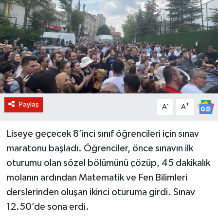
BİLİM VE TEKNOLOJİ
OTOMOBİL
KURUMSAL
Paylaş
-
+
A
A
Liseye geçecek 8’inci sınıf öğrencileri için sınav
maratonu başladı. Öğrenciler, önce sınavın ilk
oturumu olan sözel bölümünü çözüp, 45 dakikalık
molanın ardından Matematik ve Fen Bilimleri
derslerinden oluşan ikinci oturuma girdi. Sınav
12.50’de sona erdi.