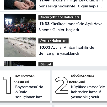
11:44
Pardon filmi gerçek oldu: İsim
benzerliği nedeniyle 10 gün hapis
yattı
Küçükçekmece Haberleri
11:33
Küçükçekmece'de Açık Hava
Sinema Günleri başladı
Avcılar Haberleri
10:03
Avcılar Ambarlı sahilinde
denize giriş yasaklandı
Güncel
09:40
Meteoroloji uyardı: Kuvvetli
BAYRAMPAŞA
KÜÇÜKÇEKMECE
1
2
yağış ve fırtına geliyor
HABERLERI
HABERLERI
Bayrampaşa'da
Küçükçekmece'de
Ekonomi
ölümle
kahreden kaza: 5
09:31
Altında yükseliş beklentisi:
sonuçlanan kaza:
yaşındaki çocuk
Gram ve külçe satışları geriledi
Sürücü
yoğun bakımda