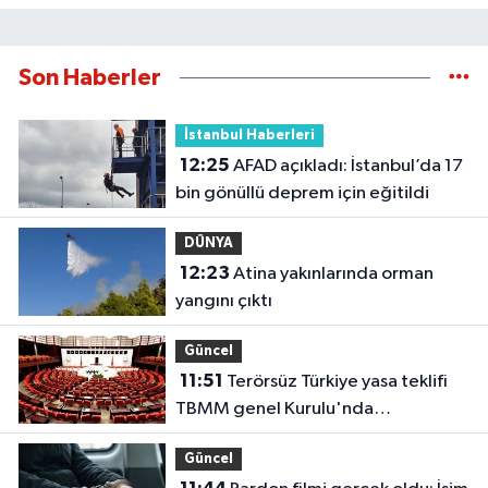
Son Haberler
İstanbul Haberleri
12:25
AFAD açıkladı: İstanbul’da 17
bin gönüllü deprem için eğitildi
DÜNYA
12:23
Atina yakınlarında orman
yangını çıktı
Güncel
11:51
Terörsüz Türkiye yasa teklifi
TBMM genel Kurulu'nda
görüşülecek.
Güncel