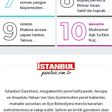
Büyükçekmece
orman yangını
Mimar Sinan
büyümeden
Sahil’de toprak
söndürüldü
kayması
9
10
GÜNCEL
MAGAZIN
Makine arızası
Muhtemel
yapan tanker,
Aşk'ta Ekin
Yalova
Koç
Demirleme
damgası
Sahası'na alındı
İstanbul Gazetesi, megakentin yerel hafızasıdır. Avrupa
ve Anadolu Yakası'nın tüm ilçelerinden yerel haberler,
mahalle sorunları ve İlçe Belediyesi meclis kararları
editörlerimizce takip edilir. Şehrin en kritik gündemi olan