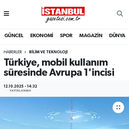
GÜNCEL
Nöbetçi Eczaneler
GÜNCEL
EKONOMİ
SPOR
MAGAZİN
DÜNYA
EKONOMİ
Hava Durumu
İSTANBUL
Trafik Durumu
HABERLER
BILIM VE TEKNOLOJI
Türkiye, mobil kullanım
DÜNYA
Süper Lig Puan Durumu ve Fikstür
süresinde Avrupa 1'incisi
SPOR
Tüm Manşetler
12.10.2025 - 14:32
YAYINLANMA
MAGAZİN
Son Dakika Haberleri
KÜLTÜR SANAT
Haber Arşivi
SAĞLIK