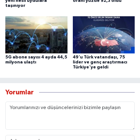
yeni nesil uydulara
oranı yüzde 92,3 oldu
taşınıyor
5G abone sayısı 4 ayda 44,5
49'u Türk vatandaşı, 75
milyona ulaştı
lider ve genç araştırmacı
Türkiye'ye geldi
Yorumlar