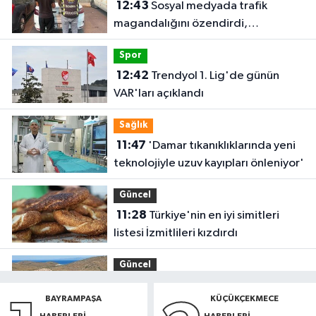
12:43
Sosyal medyada trafik
magandalığını özendirdi,
ehliyetinden oldu: 72 bin lira ceza
Spor
12:42
Trendyol 1. Lig'de günün
VAR'ları açıklandı
Sağlık
11:47
'Damar tıkanıklıklarında yeni
teknolojiyle uzuv kayıpları önleniyor'
Güncel
11:28
Türkiye'nin en iyi simitleri
listesi İzmitlileri kızdırdı
Güncel
11:22
Adadan, adaya denizin
BAYRAMPAŞA
KÜÇÜKÇEKMECE
içinden yürüyerek geçiyorlar
HABERLERI
HABERLERI