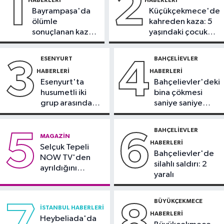
1
2
Bayrampaşa'da
Küçükçekmece'de
Güncel
ölümle
kahreden kaza: 5
11:16
‘Geleceğin meslekleri
sonuçlanan kaza:
yaşındaki çocuk
bugünden şekilleniyor’
Sürücü
yoğun bakımda
gözaltında
ESENYURT
BAHÇELIEVLER
3
4
Sağlık
HABERLERI
HABERLERI
10:45
Aşırı sıcakta bakımsız klima
Esenyurt'ta
Bahçelievler'deki
yangınlara neden olabilir
husumetli iki
bina çökmesi
grup arasında
saniye saniye
Spor
silahlı kavga
görüntülendi
10:42
TAYK-Eker Olympos Regatta
BAHÇELIEVLER
5
6
MAGAZIN
Yelken Yarışları'nda ilk günün
HABERLERI
Selçuk Tepeli
sonuçları belli oldu
Bahçelievler'de
NOW TV'den
silahlı saldırı: 2
ayrıldığını
yaralı
duyurdu
BÜYÜKÇEKMECE
7
8
İSTANBUL HABERLERI
HABERLERI
Heybeliada'da