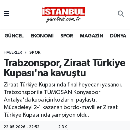
GÜNCEL
Nöbetçi Eczaneler
GÜNCEL
EKONOMİ
SPOR
MAGAZİN
DÜNYA
EKONOMİ
Hava Durumu
İSTANBUL
Trafik Durumu
HABERLER
SPOR
Trabzonspor, Ziraat Türkiye
DÜNYA
Süper Lig Puan Durumu ve Fikstür
Kupası'na kavuştu
SPOR
Tüm Manşetler
Ziraat Türkiye Kupası'nda final heyecanı yaşandı.
Trabzonspor ile TÜMOSAN Konyaspor
MAGAZİN
Son Dakika Haberleri
Antalya'da kupa için kozlarını paylaştı.
Mücadeleyi 2-1 kazanan bordo-mavililer Ziraat
KÜLTÜR SANAT
Haber Arşivi
Türkiye Kupası'nda şampiyon oldu.
SAĞLIK
22.05.2026 - 22:52
2 DK