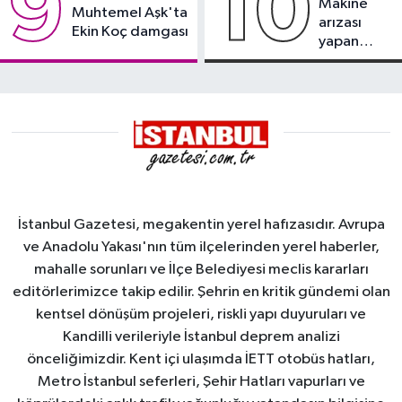
9
10
Makine
Muhtemel Aşk'ta
arızası
Ekin Koç damgası
yapan
tanker,
Yalova
Demirleme
Sahası'na
alındı
İstanbul Gazetesi, megakentin yerel hafızasıdır. Avrupa
ve Anadolu Yakası'nın tüm ilçelerinden yerel haberler,
mahalle sorunları ve İlçe Belediyesi meclis kararları
editörlerimizce takip edilir. Şehrin en kritik gündemi olan
kentsel dönüşüm projeleri, riskli yapı duyuruları ve
Kandilli verileriyle İstanbul deprem analizi
önceliğimizdir. Kent içi ulaşımda İETT otobüs hatları,
Metro İstanbul seferleri, Şehir Hatları vapurları ve