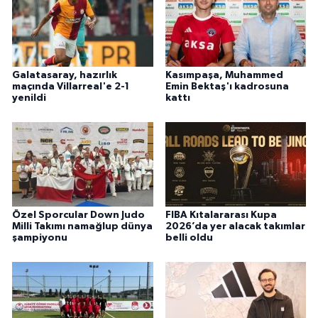
Galatasaray, hazırlık
Kasımpaşa, Muhammed
maçında Villarreal'e 2-1
Emin Bektaş'ı kadrosuna
yenildi
kattı
Özel Sporcular Down Judo
FIBA Kıtalararası Kupa
Milli Takımı namağlup dünya
2026’da yer alacak takımlar
şampiyonu
belli oldu