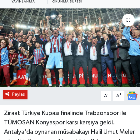
YAYINLANMA
OKUNMA SÜRESI
BİLİM VE TEKNOLOJİ
OTOMOBİL
KURUMSAL
Paylaş
-
+
A
A
Ziraat Türkiye Kupası finalinde Trabzonspor ile
TÜMOSAN Konyaspor karşı karşıya geldi.
Antalya'da oynanan müsabakayı Halil Umut Meler