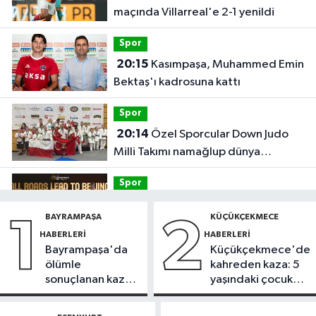
maçında Villarreal'e 2-1 yenildi
Spor
20:15
Kasımpaşa, Muhammed Emin
Bektaş'ı kadrosuna kattı
Spor
20:14
Özel Sporcular Down Judo
Milli Takımı namağlup dünya
şampiyonu
Spor
17:06
FIBA Kıtalararası Kupa
BAYRAMPAŞA
KÜÇÜKÇEKMECE
1
2
2026’da yer alacak takımlar belli
HABERLERI
HABERLERI
oldu
Bayrampaşa'da
Küçükçekmece'de
Fatih Haberleri
ölümle
kahreden kaza: 5
16:21
Fatih Belediyesi tarihî
sonuçlanan kaza:
yaşındaki çocuk
çeşmeleri birer birer ayağa
Sürücü
yoğun bakımda
kaldırıyor
gözaltında