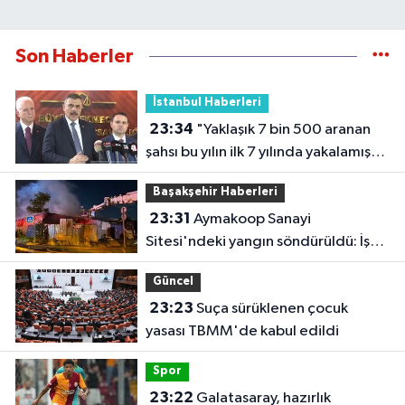
Son Haberler
İstanbul Haberleri
23:34
"Yaklaşık 7 bin 500 aranan
şahsı bu yılın ilk 7 yılında yakalamış
durumdayız"
Başakşehir Haberleri
23:31
Aymakoop Sanayi
Sitesi'ndeki yangın söndürüldü: İş
yeri kullanılamaz hale geldi
Güncel
23:23
Suça sürüklenen çocuk
yasası TBMM'de kabul edildi
Spor
23:22
Galatasaray, hazırlık