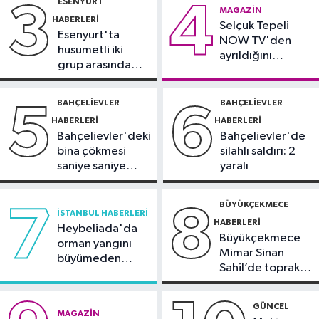
ESENYURT
3
4
Spor
MAGAZIN
HABERLERI
16:18
Selçuk Tepeli
Görme Engelli B1 Milli Takımı,
Esenyurt'ta
NOW TV'den
Avrupa Şampiyonası'na Riva'da
husumetli iki
ayrıldığını
hazırlanıyor
grup arasında
duyurdu
Sultangazi Haberleri
silahlı kavga
13:49
Sultangazi’de temel kazısı
BAHÇELIEVLER
BAHÇELIEVLER
5
6
sırasında 2 bina tahliye edildi
HABERLERI
HABERLERI
Bahçelievler'deki
Bahçelievler'de
bina çökmesi
silahlı saldırı: 2
saniye saniye
yaralı
görüntülendi
BÜYÜKÇEKMECE
7
8
İSTANBUL HABERLERI
HABERLERI
Heybeliada'da
Büyükçekmece
orman yangını
Mimar Sinan
büyümeden
Sahil’de toprak
söndürüldü
kayması
GÜNCEL
MAGAZIN