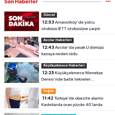
Son Haberler
Güncel
12:53
Arnavutköy'de yolcu
otobüsü İETT otobüsüne çarptı
Avcılar Haberleri
12:43
Avcılar’da yasak U dönüşü
kazaya neden oldu
Küçükçekmece Haberleri
12:25
Küçükçekmece Menekşe
Deresi'nde batık tekneler
karabatakların yuvası oldu
Sağlık
11:42
Türkiye’de obezite alarmı:
Kadınlarda oran yüzde 40’larda