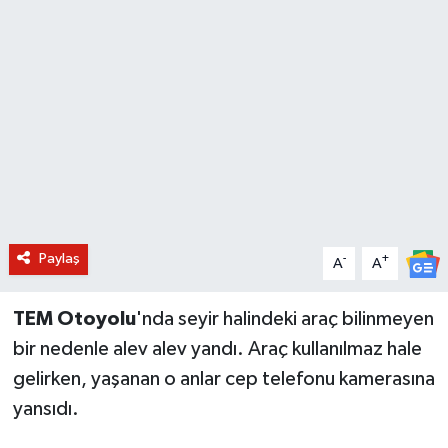
BİLİM VE TEKNOLOJİ
OTOMOBİL
KURUMSAL
Paylaş
-
+
A
A
TEM Otoyolu
'nda seyir halindeki araç bilinmeyen
bir nedenle alev alev yandı. Araç kullanılmaz hale
gelirken, yaşanan o anlar cep telefonu kamerasına
yansıdı.