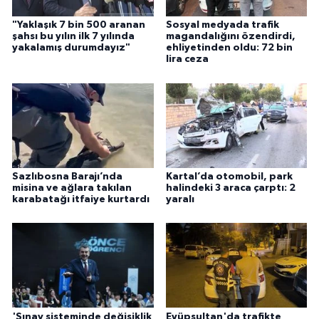
"Yaklaşık 7 bin 500 aranan
Sosyal medyada trafik
şahsı bu yılın ilk 7 yılında
magandalığını özendirdi,
yakalamış durumdayız"
ehliyetinden oldu: 72 bin
lira ceza
Sazlıbosna Barajı’nda
Kartal’da otomobil, park
misina ve ağlara takılan
halindeki 3 araca çarptı: 2
karabatağı itfaiye kurtardı
yaralı
'Sınav sisteminde değişiklik
Eyüpsultan'da trafikte