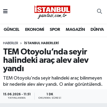
GÜNCEL
Nöbetçi Eczaneler
GÜNCEL
EKONOMİ
SPOR
MAGAZİN
DÜNYA
EKONOMİ
Hava Durumu
İSTANBUL
Trafik Durumu
HABERLER
İSTANBUL HABERLERI
TEM Otoyolu’nda seyir
DÜNYA
Süper Lig Puan Durumu ve Fikstür
halindeki araç alev alev
yandı
SPOR
Tüm Manşetler
TEM Otoyolu'nda seyir halindeki araç bilinmeyen
MAGAZİN
Son Dakika Haberleri
bir nedenle alev alev yandı. O anlar görüntülendi.
KÜLTÜR SANAT
Haber Arşivi
15.06.2026 - 11:51
1 DK
YAYINLANMA
OKUNMA SÜRESI
SAĞLIK