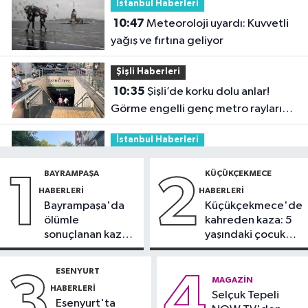
İstanbul Haberleri
10:47
Meteoroloji uyardı: Kuvvetli
yağış ve fırtına geliyor
Şişli Haberleri
10:35
Şişli’de korku dolu anlar!
Görme engelli genç metro raylarına
düştü
İstanbul Haberleri
10:04
Namaz kılarken soyuldu! 10
BAYRAMPAŞA
KÜÇÜKÇEKMECE
1
2
yıllık birikimi saniyeler içinde gitti
HABERLERI
HABERLERI
Bayrampaşa'da
Küçükçekmece'de
Güncel
ölümle
kahreden kaza: 5
09:56
Sahte tebligat tuzağı! e-
sonuçlanan kaza:
yaşındaki çocuk
Devlet bilgilerinizi çaldırmayın
Sürücü
yoğun bakımda
gözaltında
ESENYURT
3
4
DÜNYA
MAGAZIN
HABERLERI
09:42
Joe Biden’ın kanseri yayıldı:
Selçuk Tepeli
Esenyurt'ta