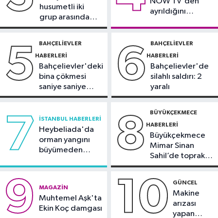
NOW TV'den
Oğlu Hunter Biden’dan açıklama
husumetli iki
ayrıldığını
grup arasında
duyurdu
Sağlık
silahlı kavga
09:38
Uzmanı uyardı: Yulaf sağlıklı
BAHÇELIEVLER
BAHÇELIEVLER
5
6
ama sınırsız değil
HABERLERI
HABERLERI
Bahçelievler'deki
Bahçelievler'de
bina çökmesi
silahlı saldırı: 2
saniye saniye
yaralı
görüntülendi
BÜYÜKÇEKMECE
7
8
İSTANBUL HABERLERI
HABERLERI
Heybeliada'da
Büyükçekmece
orman yangını
Mimar Sinan
büyümeden
Sahil’de toprak
söndürüldü
kayması
9
10
GÜNCEL
MAGAZIN
Makine
Muhtemel Aşk'ta
arızası
Ekin Koç damgası
yapan