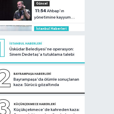
Güncel
edildi
11:54
Ahbap'ın
yönetimine kayyum
atandı
İstanbul Haberleri
11:29
Füze ve İHA'ların
1
hedefi olan gemi,
İSTANBUL HABERLERI
İstanbul Boğazı'ndan
Üsküdar Belediyesi'ne operasyon:
Güncel
Sinem Dedetaş'a tutuklama talebi
geçişini tamamladı
10:59
81 ilde okullara
30 bin güvenlik görevlisi
2
alınacak
BAYRAMPAŞA HABERLERI
Güncel
Bayrampaşa'da ölümle sonuçlanan
kaza: Sürücü gözaltında
10:51
Orman
ekiplerinin dikkati
faciayı önledi: Şüpheli
3
Güncel
KÜÇÜKÇEKMECE HABERLERI
gözaltında
Küçükçekmece'de kahreden kaza:
10:20
Marmaris