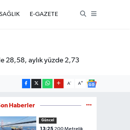
SAĞLIK
E-GAZETE
zde 28,58, aylık yüzde 2,73
-
+
A
A
Son Haberler
Güncel
13:25
200 Metrelik