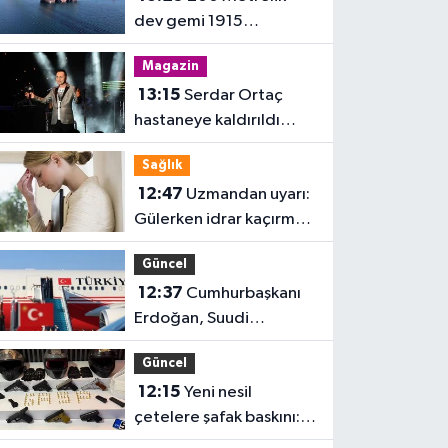
dev gemi 1915
Çanakkale Köprüsü'nü
Magazin
geçti
13:15
Serdar Ortaç
hastaneye kaldırıldı
iddiası!
Sağlık
12:47
Uzmandan uyarı:
Gülerken idrar kaçırmak
normal değil
Güncel
12:37
Cumhurbaşkanı
Erdoğan, Suudi
Arabistan'da
Güncel
12:15
Yeni nesil
çetelere şafak baskını:
32 şüpheli adliyeye sevk