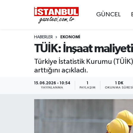
GÜNCEL
GÜNCEL
Nöbetçi Eczaneler
HABERLER
EKONOMI
EKONOMİ
Hava Durumu
TÜİK: İnşaat maliyeti
İSTANBUL
Trafik Durumu
Türkiye İstatistik Kurumu (TÜİK)
DÜNYA
Süper Lig Puan Durumu ve Fikstür
arttığını açıkladı.
SPOR
Tüm Manşetler
15.06.2026 - 10:54
1
1 DK
YAYINLANMA
PAYLAŞIM
OKUNMA SÜRES
MAGAZİN
Son Dakika Haberleri
KÜLTÜR SANAT
Haber Arşivi
SAĞLIK