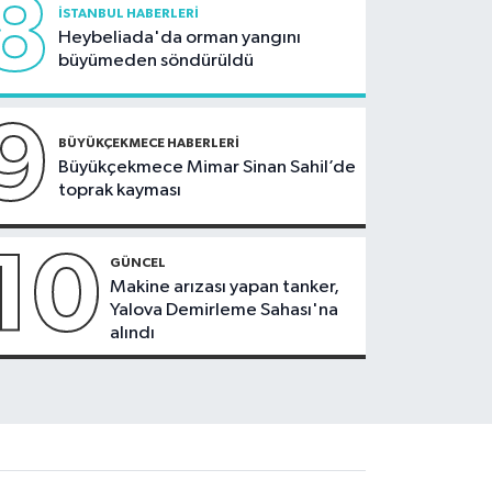
8
İSTANBUL HABERLERI
Heybeliada'da orman yangını
büyümeden söndürüldü
9
BÜYÜKÇEKMECE HABERLERI
Büyükçekmece Mimar Sinan Sahil’de
toprak kayması
10
GÜNCEL
Makine arızası yapan tanker,
Yalova Demirleme Sahası'na
alındı