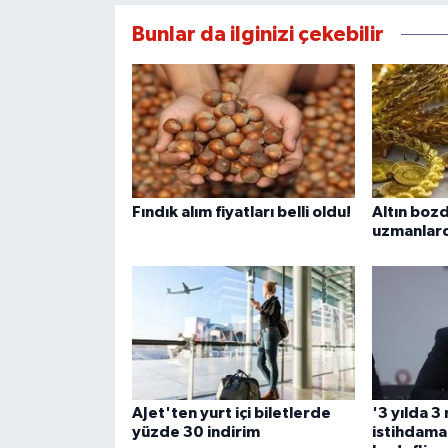
Bunlar da ilginizi çekebilir
Fındık alım fiyatları belli oldu!
Altın boz
uzmanlarda
AJet'ten yurt içi biletlerde
'3 yılda 3
yüzde 30 indirim
istihdama