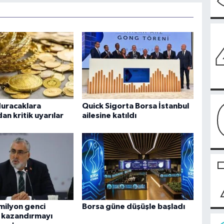
duracaklara
Quick Sigorta Borsa İstanbul
n kritik uyarılar
ailesine katıldı
 milyon genci
Borsa güne düşüşle başladı
 kazandırmayı