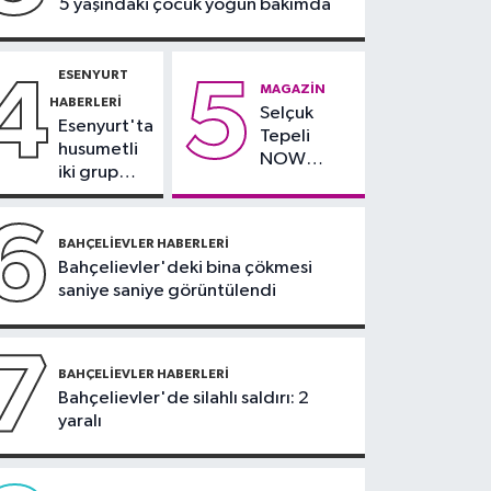
5 yaşındaki çocuk yoğun bakımda
açıklarında deprem
ESENYURT
4
5
MAGAZIN
HABERLERI
Selçuk
Esenyurt'ta
Tepeli
husumetli
NOW
iki grup
TV'den
arasında
ayrıldığını
silahlı
6
duyurdu
kavga
BAHÇELIEVLER HABERLERI
Bahçelievler'deki bina çökmesi
saniye saniye görüntülendi
7
BAHÇELIEVLER HABERLERI
Bahçelievler'de silahlı saldırı: 2
yaralı