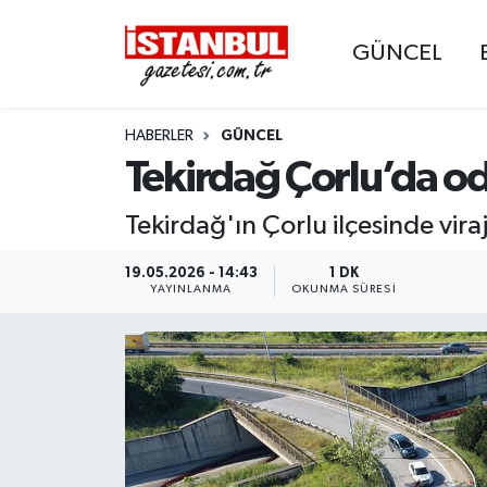
GÜNCEL
GÜNCEL
Nöbetçi Eczaneler
HABERLER
GÜNCEL
EKONOMİ
Hava Durumu
Tekirdağ Çorlu’da odu
İSTANBUL
Trafik Durumu
Tekirdağ'ın Çorlu ilçesinde vira
DÜNYA
Süper Lig Puan Durumu ve Fikstür
19.05.2026 - 14:43
1 DK
YAYINLANMA
OKUNMA SÜRESI
SPOR
Tüm Manşetler
MAGAZİN
Son Dakika Haberleri
KÜLTÜR SANAT
Haber Arşivi
SAĞLIK