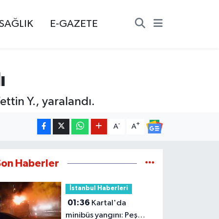
SAĞLIK
E-GAZETE
ı
ttin Y., yaralandı.
-
+
A
A
Son Haberler
İstanbul Haberleri
01:36
Kartal'da
minibüs yangını: Peş