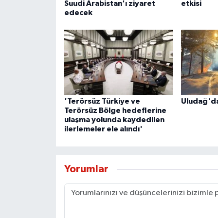
Suudi Arabistan'ı ziyaret
etkisi
edecek
'Terörsüz Türkiye ve
Uludağ'da
Terörsüz Bölge hedeflerine
ulaşma yolunda kaydedilen
ilerlemeler ele alındı'
Yorumlar