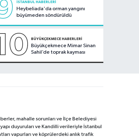
9
İSTANBUL HABERLERI
Heybeliada'da orman yangını
büyümeden söndürüldü
10
BÜYÜKÇEKMECE HABERLERI
Büyükçekmece Mimar Sinan
Sahil’de toprak kayması
erler, mahalle sorunları ve İlçe Belediyesi
yapı duyuruları ve Kandilli verileriyle İstanbul
ları vapurları ve köprülerdeki anlık trafik