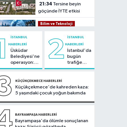
21:34
Tersine beyin
göçünde İYTE etkisi
Bilim ve Teknoloji
21:26
İnternet kullanan
İSTANBUL
İSTANBUL
1
2
bireylerin oranı yüzde
HABERLERI
HABERLERI
92,3 oldu
Üsküdar
İstanbul'da
Bilim ve Teknoloji
Belediyesi'ne
bugün
21:23
5G abone sayısı
operasyon:
trafiğe
4 ayda 44,5 milyona
Sinem
dikkat:
ulaştı
Dedetaş'a
Rams Park
3
Kültür Sanat
tutuklama
çevresinde
KÜÇÜKÇEKMECE HABERLERI
talebi
bazı yollar
Küçükçekmece'de kahreden kaza:
21:21
Esenler
kapatılacak
5 yaşındaki çocuk yoğun bakımda
Belediyesi vatandaşları
yazlık sinemada
Sağlık
buluşturuyor
4
21:17
BAYRAMPAŞA HABERLERI
"Karaciğerim
Bayrampaşa'da ölümle sonuçlanan
yağlı" demeyin,
kaza: Sürücü gözaltında