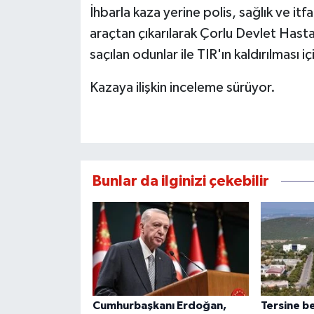
İhbarla kaza yerine polis, sağlık ve itfa
araçtan çıkarılarak Çorlu Devlet Hastane
saçılan odunlar ile TIR'ın kaldırılması iç
Kazaya ilişkin inceleme sürüyor.
Bunlar da ilginizi çekebilir
Cumhurbaşkanı Erdoğan,
Tersine b