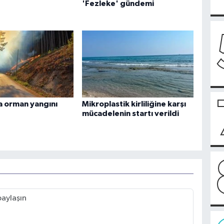
'Fezleke' gündemi
 orman yangını
Mikroplastik kirliliğine karşı
mücadelenin startı verildi