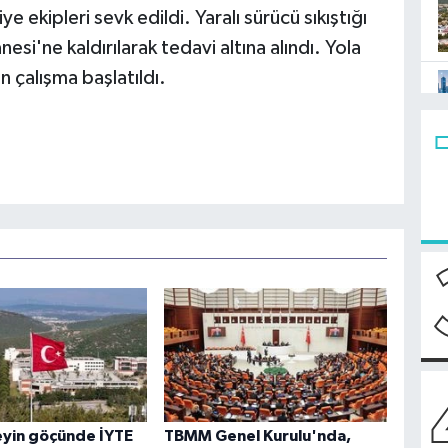
iye ekipleri sevk edildi. Yaralı sürücü sıkıştığı
si'ne kaldırılarak tedavi altına alındı. Yola
in çalışma başlatıldı.
eyin göçünde İYTE
TBMM Genel Kurulu'nda,