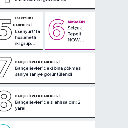
önlemini alın
ESENYURT
5
6
MAGAZIN
HABERLERI
Selçuk
Esenyurt'ta
Tepeli
husumetli
NOW
iki grup
TV'den
arasında
ayrıldığını
silahlı
7
duyurdu
kavga
BAHÇELIEVLER HABERLERI
Bahçelievler'deki bina çökmesi
saniye saniye görüntülendi
8
BAHÇELIEVLER HABERLERI
Bahçelievler'de silahlı saldırı: 2
yaralı