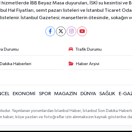
 hizmetlerde İBB Beyaz Masa duyuruları, İSKİ su kesintisi ve 
bul Hal Fiyatları, semt pazarı listeleri ve İstanbul Ticaret Odas
listelenir. İstanbul Gazetesi; manşetlerin ötesinde, sokağın 
va Durumu
Trafik Durumu
Dakika Haberleri
Haber Arşivi
CEL
EKONOMİ
SPOR
MAGAZİN
DÜNYA
SAĞLIK
E-GA
mludur. Yayınlanan yorumlardan İstanbul Haber, İstanbul Son Dakika Haberl
lanan haber, köşe yazıları ve fotoğraflar izin alınmaksızın kaynak gösterilse