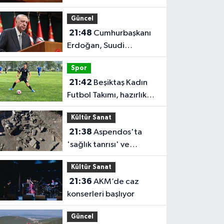
peşe patlamalar paniğe
Güncel
neden oldu
21:48
Cumhurbaşkanı
Erdoğan, Suudi
Arabistan'ı ziyaret
Spor
edecek
21:42
Beşiktaş Kadın
Futbol Takımı, hazırlık
maçında FOMGET'i 3-1
Kültür Sanat
mağlup etti
21:38
Aspendos'ta
'sağlık tanrısı' ve
oğlunun heykeli bulundu
Kültür Sanat
21:36
AKM’de caz
konserleri başlıyor
Güncel