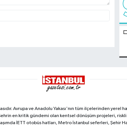
sıdır. Avrupa ve Anadolu Yakası'nın tüm ilçelerinden yerel hab
Şehrin en kritik gündemi olan kentsel dönüşüm projeleri, riskli 
aşımda İETT otobüs hatları, Metro İstanbul seferleri, Şehir Hat