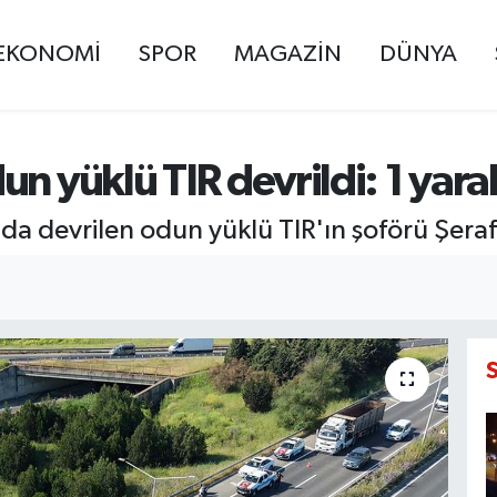
EKONOMİ
SPOR
MAGAZİN
DÜNYA
n yüklü TIR devrildi: 1 yaral
jda devrilen odun yüklü TIR'ın şoförü Şerafe