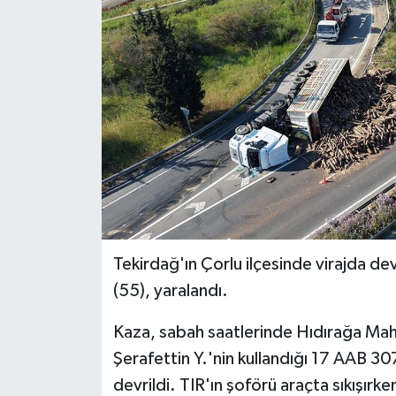
BİLİM VE TEKNOLOJİ
OTOMOBİL
KURUMSAL
Tekirdağ'ın Çorlu ilçesinde virajda dev
(55), yaralandı.
Kaza, sabah saatlerinde Hıdırağa Mah
Şerafettin Y.'nin kullandığı 17 AAB 307
devrildi. TIR'ın şoförü araçta sıkışırk