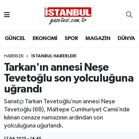
GÜNCEL
Nöbetçi Eczaneler
GÜNCEL
EKONOMİ
SPOR
MAGAZİN
DÜNYA
EKONOMİ
Hava Durumu
İSTANBUL
Trafik Durumu
HABERLER
İSTANBUL HABERLERI
Tarkan'ın annesi Neşe
DÜNYA
Süper Lig Puan Durumu ve Fikstür
Tevetoğlu son yolculuğuna
uğrandı
SPOR
Tüm Manşetler
Sanatçı Tarkan Tevetoğlu’nun annesi Neşe
MAGAZİN
Son Dakika Haberleri
Tevetoğlu (68), Maltepe Cumhuriyet Camii’nde
kılınan cenaze namazının ardından son
KÜLTÜR SANAT
Haber Arşivi
yolculuğuna uğurlandı.
SAĞLIK
17.04.2025 - 14:45