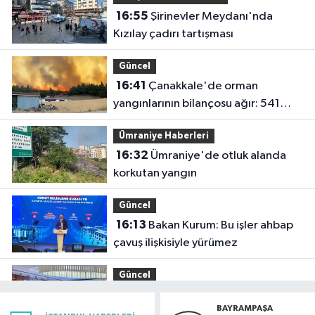
16:55
Şirinevler Meydanı'nda
Kızılay çadırı tartışması
Güncel
16:41
Çanakkale'de orman
yangınlarının bilançosu ağır: 541
hektar zarar gördü
Ümraniye Haberleri
16:32
Ümraniye'de otluk alanda
korkutan yangın
Güncel
16:13
Bakan Kurum: Bu işler ahbap
çavuş ilişkisiyle yürümez
Güncel
15:45
Uygulamalı mevzuat
BAYRAMPAŞA
eğitiminin dokuzuncusu Ankara’da