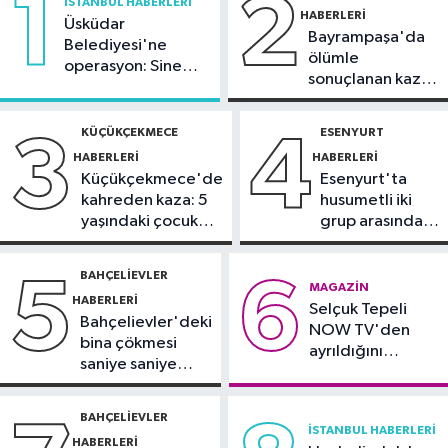
1
2
İSTANBUL HABERLERI
HABERLERI
gerçekleştirildi
Üsküdar
Bayrampaşa'da
Ümraniye Haberleri
Belediyesi'ne
ölümle
operasyon: Sinem
15:32
Ümraniye'de 2 katlı binadaki
sonuçlanan kaza:
Dedetaş'a
dairenin balkonu çöktü
Sürücü
tutuklama talebi
gözaltında
KÜÇÜKÇEKMECE
ESENYURT
3
4
Spor
HABERLERI
HABERLERI
15:27
Trendyol Süper Lig'de 2-3.
Küçükçekmece'de
Esenyurt'ta
hafta programları açıklandı
kahreden kaza: 5
husumetli iki
yaşındaki çocuk
grup arasında
Ekonomi
yoğun bakımda
silahlı kavga
14:12
Yeşil altında hasat zamanı:
BAHÇELIEVLER
5
6
MAGAZIN
Üreticinin gözü fiyatta
HABERLERI
Selçuk Tepeli
Bahçelievler'deki
NOW TV'den
bina çökmesi
ayrıldığını
saniye saniye
duyurdu
görüntülendi
BAHÇELIEVLER
İSTANBUL HABERLERI
HABERLERI