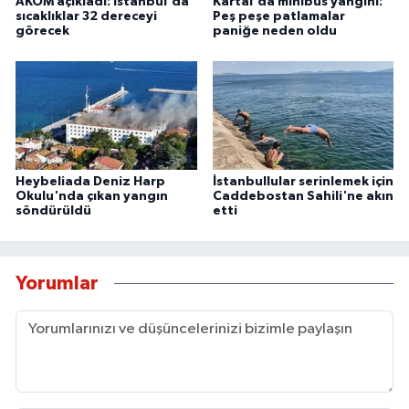
AKOM açıkladı: İstanbul'da
Kartal'da minibüs yangını:
sıcaklıklar 32 dereceyi
Peş peşe patlamalar
görecek
paniğe neden oldu
Heybeliada Deniz Harp
İstanbullular serinlemek için
Okulu'nda çıkan yangın
Caddebostan Sahili'ne akın
söndürüldü
etti
Yorumlar