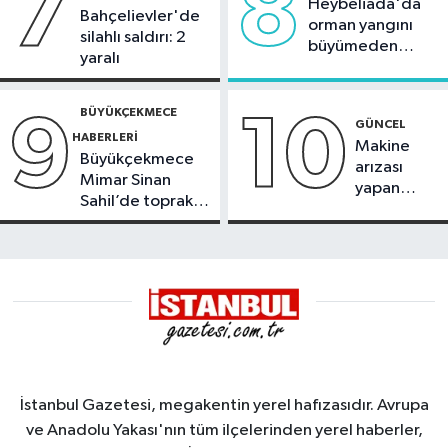
7
8
Heybeliada'da
Bahçelievler'de
orman yangını
silahlı saldırı: 2
büyümeden
yaralı
söndürüldü
BÜYÜKÇEKMECE
9
10
GÜNCEL
HABERLERI
Makine
Büyükçekmece
arızası
Mimar Sinan
yapan
Sahil’de toprak
tanker,
kayması
Yalova
Demirleme
Sahası'na
alındı
İstanbul Gazetesi, megakentin yerel hafızasıdır. Avrupa
ve Anadolu Yakası'nın tüm ilçelerinden yerel haberler,