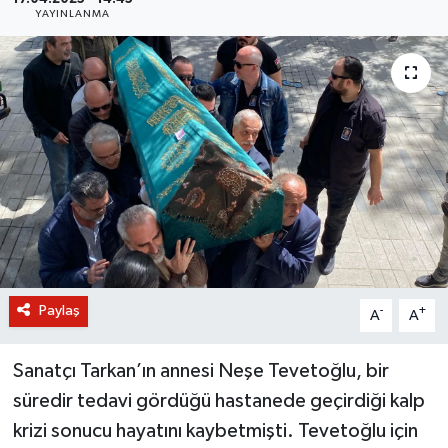
YAYINLANMA
BİLİM VE TEKNOLOJİ
OTOMOBİL
KURUMSAL
Paylaş
-
+
A
A
Sanatçı Tarkan’ın annesi Neşe Tevetoğlu, bir
süredir tedavi gördüğü hastanede geçirdiği kalp
krizi sonucu hayatını kaybetmişti. Tevetoğlu için