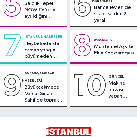
5
6
HABERLERI
Selçuk Tepeli
yeri kullanılamaz hale geldi
Bahçelievler'de
NOW TV'den
silahlı saldırı: 2
ayrıldığını
yaralı
duyurdu
7
8
İSTANBUL HABERLERI
MAGAZIN
Heybeliada'da
Muhtemel Aşk'ta
orman yangını
Ekin Koç damgası
büyümeden
söndürüldü
BÜYÜKÇEKMECE
9
10
GÜNCEL
HABERLERI
Makine
Büyükçekmece
arızası
Mimar Sinan
yapan
Sahil’de toprak
tanker,
kayması
Yalova
Demirleme
Sahası'na
alındı