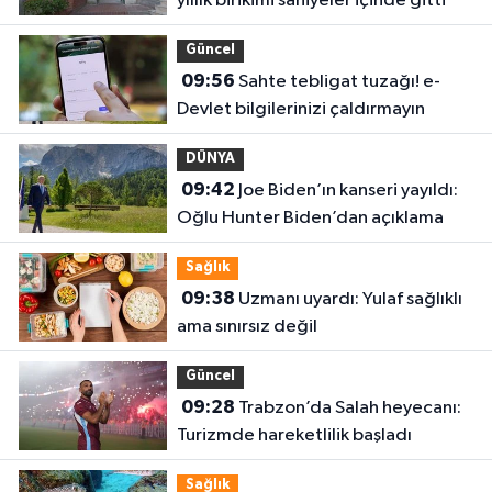
yıllık birikimi saniyeler içinde gitti
Güncel
09:56
Sahte tebligat tuzağı! e-
Devlet bilgilerinizi çaldırmayın
DÜNYA
09:42
Joe Biden’ın kanseri yayıldı:
Oğlu Hunter Biden’dan açıklama
Sağlık
09:38
Uzmanı uyardı: Yulaf sağlıklı
ama sınırsız değil
Güncel
09:28
Trabzon’da Salah heyecanı:
Turizmde hareketlilik başladı
Sağlık