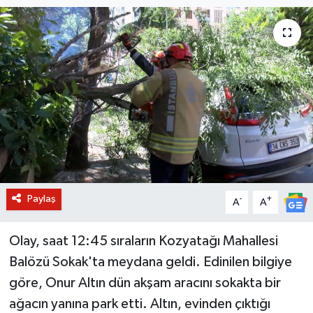
BİLİM VE TEKNOLOJİ
OTOMOBİL
KURUMSAL
Paylaş
-
+
A
A
Olay, saat 12:45 sıraların Kozyatağı Mahallesi
Balözü Sokak'ta meydana geldi. Edinilen bilgiye
göre, Onur Altın dün akşam aracını sokakta bir
ağacın yanına park etti. Altın, evinden çıktığı