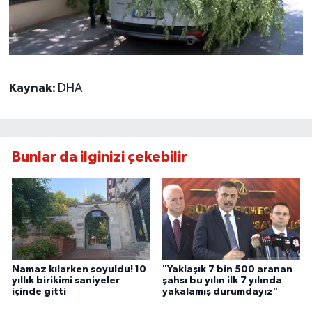
Kaynak:
DHA
Bunlar da ilginizi çekebilir
Namaz kılarken soyuldu! 10
"Yaklaşık 7 bin 500 aranan
yıllık birikimi saniyeler
şahsı bu yılın ilk 7 yılında
içinde gitti
yakalamış durumdayız"