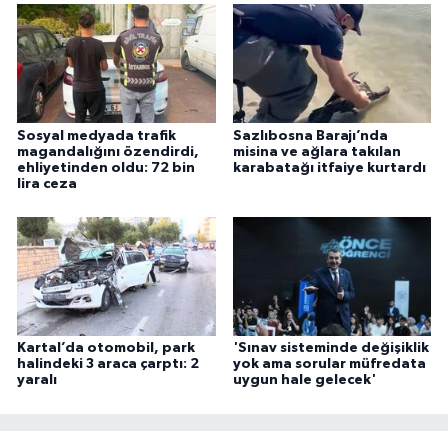
Sosyal medyada trafik
Sazlıbosna Barajı’nda
magandalığını özendirdi,
misina ve ağlara takılan
ehliyetinden oldu: 72 bin
karabatağı itfaiye kurtardı
lira ceza
Kartal’da otomobil, park
'Sınav sisteminde değişiklik
halindeki 3 araca çarptı: 2
yok ama sorular müfredata
yaralı
uygun hale gelecek'