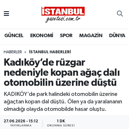
GÜNCEL
Nöbetçi Eczaneler
GÜNCEL
EKONOMİ
SPOR
MAGAZİN
DÜNYA
EKONOMİ
Hava Durumu
İSTANBUL
Trafik Durumu
HABERLER
İSTANBUL HABERLERI
Kadıköy’de rüzgar
DÜNYA
Süper Lig Puan Durumu ve Fikstür
nedeniyle kopan ağaç dalı
otomobilin üzerine düştü
SPOR
Tüm Manşetler
KADIKÖY’de park halindeki otomobilin üzerine
MAGAZİN
Son Dakika Haberleri
ağaçtan kopan dal düştü. Ölen ya da yaralananın
olmadığı olayda otomobilde hasar oluştu.
KÜLTÜR SANAT
Haber Arşivi
27.06.2026 - 15:12
1 DK
SAĞLIK
YAYINLANMA
OKUNMA SÜRESI