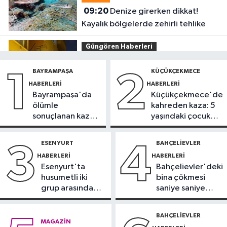
09:20
Denize girerken dikkat!
Kayalık bölgelerde zehirli tehlike
Güngören Haberleri
09:17
Güngören’de balkonu çöken
BAYRAMPAŞA
KÜÇÜKÇEKMECE
1
2
5 katlı bina tahliye edildi
HABERLERI
HABERLERI
Bayrampaşa'da
Küçükçekmece'de
Sultanbeyli Haberleri
ölümle
kahreden kaza: 5
09:10
Sultanbeyli'de alışveriş
sonuçlanan kaza:
yaşındaki çocuk
merkezinde korkutan yangın
Sürücü
yoğun bakımda
gözaltında
ESENYURT
BAHÇELIEVLER
3
4
İstanbul Haberleri
HABERLERI
HABERLERI
23:34
"Yaklaşık 7 bin 500 aranan
Esenyurt'ta
Bahçelievler'deki
şahsı bu yılın ilk 7 yılında yakalamış
husumetli iki
bina çökmesi
durumdayız"
grup arasında
saniye saniye
Başakşehir Haberleri
silahlı kavga
görüntülendi
23:31
Aymakoop Sanayi
BAHÇELIEVLER
MAGAZIN
Sitesi'ndeki yangın söndürüldü: İş