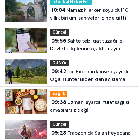
İstanbul Haberleri
10:04
Namaz kılarken soyuldu! 10
yıllık birikimi saniyeler içinde gitti
Güncel
09:56
Sahte tebligat tuzağı! e-
Devlet bilgilerinizi çaldırmayın
DÜNYA
09:42
Joe Biden’ın kanseri yayıldı:
Oğlu Hunter Biden’dan açıklama
Sağlık
09:38
Uzmanı uyardı: Yulaf sağlıklı
ama sınırsız değil
Güncel
09:28
Trabzon’da Salah heyecanı: