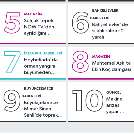
silahlı kavga
görüntülendi
23:31
Aymakoop Sanayi
BAHÇELIEVLER
5
6
MAGAZIN
Sitesi'ndeki yangın söndürüldü: İş
HABERLERI
Selçuk Tepeli
yeri kullanılamaz hale geldi
Bahçelievler'de
NOW TV'den
silahlı saldırı: 2
ayrıldığını
yaralı
duyurdu
7
8
İSTANBUL HABERLERI
MAGAZIN
Heybeliada'da
Muhtemel Aşk'ta
orman yangını
Ekin Koç damgası
büyümeden
söndürüldü
BÜYÜKÇEKMECE
9
10
GÜNCEL
HABERLERI
Makine
Büyükçekmece
arızası
Mimar Sinan
yapan
Sahil’de toprak
tanker,
kayması
Yalova
Demirleme