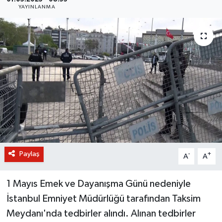
YAYINLANMA
BİLİM VE TEKNOLOJİ
OTOMOBİL
KURUMSAL
Paylaş
-
+
A
A
1 Mayıs Emek ve Dayanışma Günü nedeniyle
İstanbul Emniyet Müdürlüğü tarafından Taksim
Meydanı'nda tedbirler alındı. Alınan tedbirler