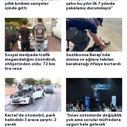
yıllık birikimi saniyeler
şahsı bu yılın ilk 7 yılında
içinde gitti
yakalamış durumdayız"
Sosyal medyada trafik
Sazlıbosna Barajı’nda
magandalığını özendirdi,
misina ve ağlara takılan
ehliyetinden oldu: 72 bin
karabatağı itfaiye kurtardı
lira ceza
Kartal’da otomobil, park
'Sınav sisteminde değişiklik
halindeki 3 araca çarptı: 2
yok ama sorular müfredata
yaralı
uygun hale gelecek'