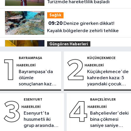
Turizmde hareketlilik başladı
Sağlık
09:20
Denize girerken dikkat!
Kayalık bölgelerde zehirli tehlike
Güngören Haberleri
09:17
Güngören’de balkonu çöken
BAYRAMPAŞA
KÜÇÜKÇEKMECE
1
2
5 katlı bina tahliye edildi
HABERLERI
HABERLERI
Bayrampaşa'da
Küçükçekmece'de
Sultanbeyli Haberleri
ölümle
kahreden kaza: 5
09:10
Sultanbeyli'de alışveriş
sonuçlanan kaza:
yaşındaki çocuk
merkezinde korkutan yangın
Sürücü
yoğun bakımda
gözaltında
ESENYURT
BAHÇELIEVLER
3
4
İstanbul Haberleri
HABERLERI
HABERLERI
23:34
"Yaklaşık 7 bin 500 aranan
Esenyurt'ta
Bahçelievler'deki
şahsı bu yılın ilk 7 yılında yakalamış
husumetli iki
bina çökmesi
durumdayız"
grup arasında
saniye saniye
Başakşehir Haberleri