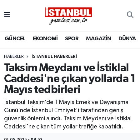
GÜNCEL
Nöbetçi Eczaneler
GÜNCEL
EKONOMİ
SPOR
MAGAZİN
DÜNYA
EKONOMİ
Hava Durumu
İSTANBUL
Trafik Durumu
HABERLER
İSTANBUL HABERLERI
Taksim Meydanı ve İstiklal
DÜNYA
Süper Lig Puan Durumu ve Fikstür
Caddesi'ne çıkan yollarda 1
Mayıs tedbirleri
SPOR
Tüm Manşetler
İstanbul Taksim’de 1 Mayıs Emek ve Dayanışma
MAGAZİN
Son Dakika Haberleri
Günü'nde İstanbul Emniyet'i tarafından geniş
güvenlik önlemi alındı. Taksim Meydanı ve İstiklal
KÜLTÜR SANAT
Haber Arşivi
Caddesi'ne çıkan tüm yollar trafiğe kapatıldı.
SAĞLIK
01.05.2025 - 08:53