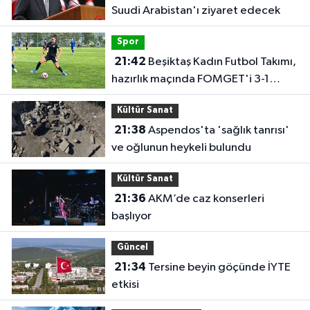
Suudi Arabistan'ı ziyaret edecek
Spor
21:42
Beşiktaş Kadın Futbol Takımı,
hazırlık maçında FOMGET'i 3-1
mağlup etti
Kültür Sanat
21:38
Aspendos'ta 'sağlık tanrısı'
ve oğlunun heykeli bulundu
Kültür Sanat
21:36
AKM’de caz konserleri
başlıyor
Güncel
21:34
Tersine beyin göçünde İYTE
etkisi