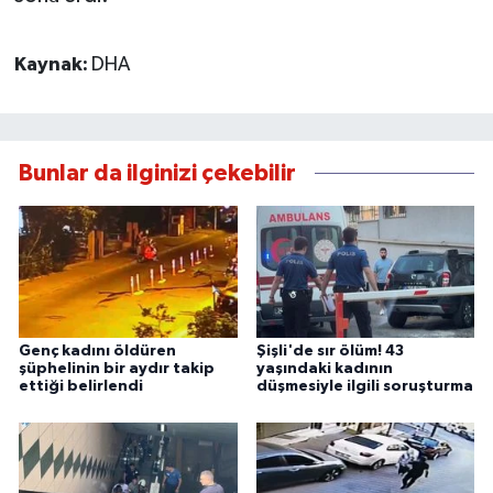
Kaynak:
DHA
Bunlar da ilginizi çekebilir
Genç kadını öldüren
Şişli'de sır ölüm! 43
şüphelinin bir aydır takip
yaşındaki kadının
ettiği belirlendi
düşmesiyle ilgili soruşturma