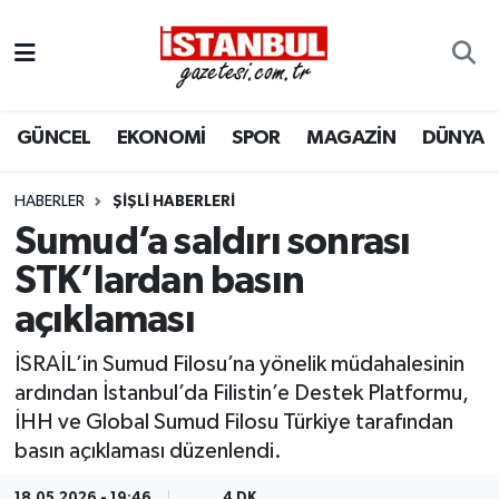
GÜNCEL
Nöbetçi Eczaneler
GÜNCEL
EKONOMİ
SPOR
MAGAZİN
DÜNYA
EKONOMİ
Hava Durumu
İSTANBUL
Trafik Durumu
HABERLER
ŞIŞLI HABERLERI
Sumud’a saldırı sonrası
DÜNYA
Süper Lig Puan Durumu ve Fikstür
STK’lardan basın
açıklaması
SPOR
Tüm Manşetler
İSRAİL’in Sumud Filosu’na yönelik müdahalesinin
MAGAZİN
Son Dakika Haberleri
ardından İstanbul’da Filistin’e Destek Platformu,
İHH ve Global Sumud Filosu Türkiye tarafından
KÜLTÜR SANAT
Haber Arşivi
basın açıklaması düzenlendi.
SAĞLIK
18.05.2026 - 19:46
4 DK