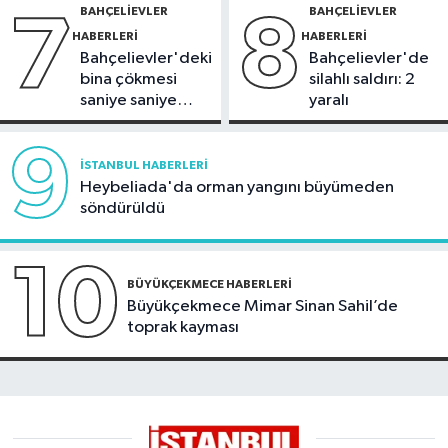
BAHÇELIEVLER
BAHÇELIEVLER
7
8
HABERLERI
HABERLERI
Bahçelievler'deki
Bahçelievler'de
bina çökmesi
silahlı saldırı: 2
saniye saniye
yaralı
görüntülendi
9
İSTANBUL HABERLERI
Heybeliada'da orman yangını büyümeden
söndürüldü
10
BÜYÜKÇEKMECE HABERLERI
Büyükçekmece Mimar Sinan Sahil’de
toprak kayması