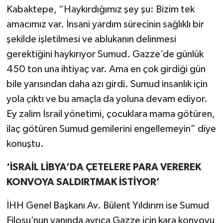
Kabaktepe, “Haykırdığımız şey şu: Bizim tek
amacımız var. İnsani yardım sürecinin sağlıklı bir
şekilde işletilmesi ve ablukanın delinmesi
gerektiğini haykırıyor Sumud. Gazze’de günlük
450 ton una ihtiyaç var. Ama en çok girdiği gün
bile yarısından daha azı girdi. Sumud insanlık için
yola çıktı ve bu amaçla da yoluna devam ediyor.
Ey zalim İsrail yönetimi, çocuklara mama götüren,
ilaç götüren Sumud gemilerini engellemeyin” diye
konuştu.
‘İSRAİL LİBYA’DA ÇETELERE PARA VEREREK
KONVOYA SALDIRTMAK İSTİYOR’
İHH Genel Başkanı Av. Bülent Yıldırım ise Sumud
Filosu’nun yanında ayrıca Gazze için kara konvoyu