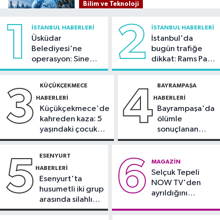
Bilim ve Teknoloji
21:26
İnternet kullanan bireylerin
1
2
İSTANBUL HABERLERI
İSTANBUL HABERLERI
oranı yüzde 92,3 oldu
Üsküdar
İstanbul'da
Belediyesi'ne
bugün trafiğe
Bilim ve Teknoloji
operasyon: Sinem
dikkat: Rams Park
21:23
5G abone sayısı 4 ayda 44,5
Dedetaş'a
çevresinde bazı
milyona ulaştı
tutuklama talebi
yollar kapatılacak
KÜÇÜKÇEKMECE
BAYRAMPAŞA
3
4
HABERLERI
HABERLERI
Kültür Sanat
Küçükçekmece'de
Bayrampaşa'da
21:21
Esenler Belediyesi
kahreden kaza: 5
ölümle
vatandaşları yazlık sinemada
yaşındaki çocuk
sonuçlanan
buluşturuyor
yoğun bakımda
kaza: Sürücü
Sağlık
gözaltında
ESENYURT
5
6
21:17
"Karaciğerim yağlı"
MAGAZIN
HABERLERI
Selçuk Tepeli
demeyin, önlemini alın
Esenyurt'ta
NOW TV'den
husumetli iki grup
ayrıldığını
arasında silahlı
duyurdu
kavga