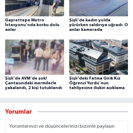
Gayrettepe Metro
Şişli'de kadın yolda
İstasyonu'nda korku dolu
yürürken saldırıya uğradı: O
anlar
anlar kamerada
Şişli'de AVM'de şok!
Şişli'deki Fatma Girik Kız
Çantasındaki mermilerle
Öğrenci Yurdu'nun
yakalandı, 2 kişi tutuklandı
tahliyesine ilişkin açıklama
Yorumlar