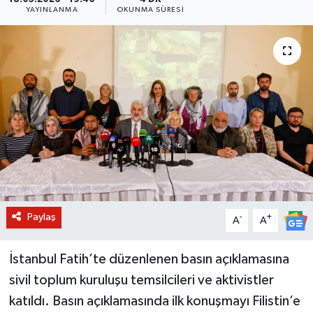
YAYINLANMA
OKUNMA SÜRESI
BİLİM VE TEKNOLOJİ
OTOMOBİL
KURUMSAL
Paylaş
-
+
A
A
İstanbul Fatih’te düzenlenen basın açıklamasına
sivil toplum kuruluşu temsilcileri ve aktivistler
katıldı. Basın açıklamasında ilk konuşmayı Filistin’e