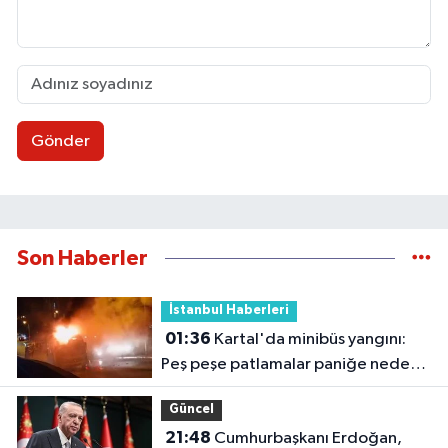
Gönder
Son Haberler
İstanbul Haberleri
01:36
Kartal'da minibüs yangını:
Peş peşe patlamalar paniğe neden
oldu
Güncel
21:48
Cumhurbaşkanı Erdoğan,