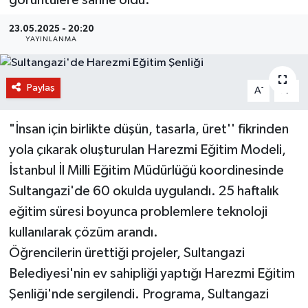
BİLİM VE TEKNOLOJİ
23.05.2025 - 20:20
YAYINLANMA
OTOMOBİL
Paylaş
-
+
A
A
KURUMSAL
"İnsan için birlikte düşün, tasarla, üret'' fikrinden
yola çıkarak oluşturulan Harezmi Eğitim Modeli,
İstanbul İl Milli Eğitim Müdürlüğü koordinesinde
Sultangazi'de 60 okulda uygulandı. 25 haftalık
eğitim süresi boyunca problemlere teknoloji
kullanılarak çözüm arandı.
Öğrencilerin ürettiği projeler, Sultangazi
Belediyesi'nin ev sahipliği yaptığı Harezmi Eğitim
Şenliği'nde sergilendi. Programa, Sultangazi