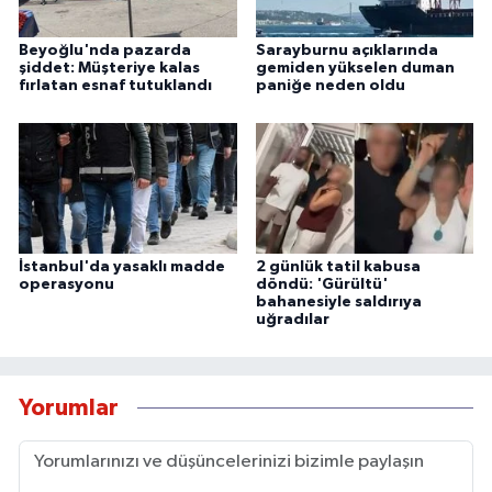
Beyoğlu'nda pazarda
Sarayburnu açıklarında
şiddet: Müşteriye kalas
gemiden yükselen duman
fırlatan esnaf tutuklandı
paniğe neden oldu
İstanbul'da yasaklı madde
2 günlük tatil kabusa
operasyonu
döndü: 'Gürültü'
bahanesiyle saldırıya
uğradılar
Yorumlar