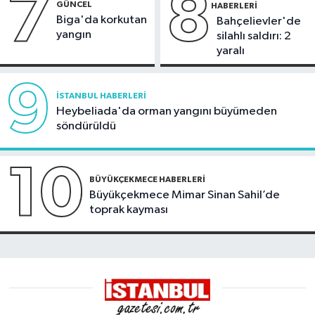
7
8
GÜNCEL
HABERLERI
Biga'da korkutan
Bahçelievler'de
yangın
silahlı saldırı: 2
yaralı
9
İSTANBUL HABERLERI
Heybeliada'da orman yangını büyümeden
söndürüldü
10
BÜYÜKÇEKMECE HABERLERI
Büyükçekmece Mimar Sinan Sahil’de
toprak kayması