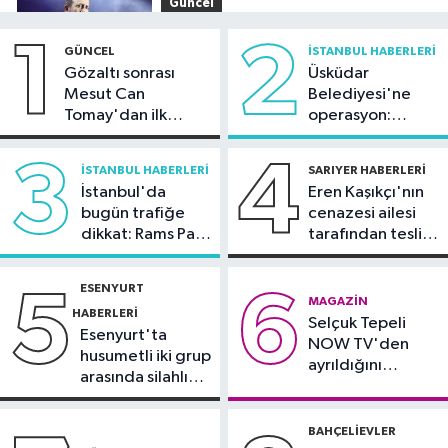
Güncel
12:55
MASAK raporunda sanat ve iş
1
2
GÜNCEL
İSTANBUL HABERLERI
dünyasından yapılan bağışlar dikkat
Gözaltı sonrası
Üsküdar
çekti
Mesut Can
Belediyesi'ne
İstanbul Haberleri
Tomay'dan ilk
operasyon:
12:25
Dev vinç gemisi Saipem
açıklama
Sinem Dedetaş'a
7000 İstanbul Boğazı'ndan geçti
tutuklama talebi
3
4
İSTANBUL HABERLERI
SARIYER HABERLERI
İstanbul'da
Eren Kaşıkçı'nın
Güncel
bugün trafiğe
cenazesi ailesi
12:15
Tekirdağ’da 4 araç
dikkat: Rams Park
tarafından teslim
zincirleme kazaya karıştı
çevresinde bazı
alındı
yollar kapatılacak
ESENYURT
5
6
Ekonomi
MAGAZIN
HABERLERI
Selçuk Tepeli
12:07
Quick Sigorta Borsa İstanbul
Esenyurt'ta
NOW TV'den
ailesine katıldı
husumetli iki grup
ayrıldığını
arasında silahlı
duyurdu
kavga
BAHÇELIEVLER