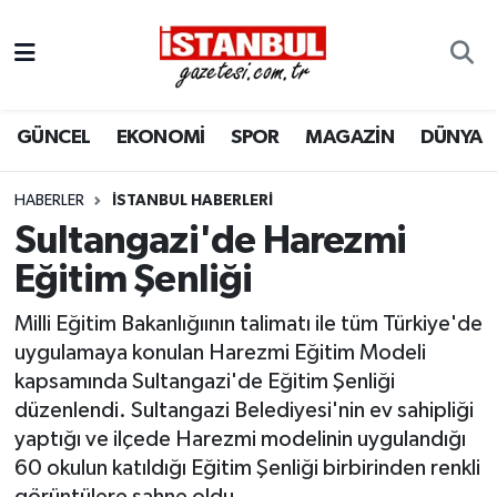
GÜNCEL
Nöbetçi Eczaneler
GÜNCEL
EKONOMİ
SPOR
MAGAZİN
DÜNYA
EKONOMİ
Hava Durumu
İSTANBUL
Trafik Durumu
HABERLER
İSTANBUL HABERLERI
Sultangazi'de Harezmi
DÜNYA
Süper Lig Puan Durumu ve Fikstür
Eğitim Şenliği
SPOR
Tüm Manşetler
Milli Eğitim Bakanlığıının talimatı ile tüm Türkiye'de
uygulamaya konulan Harezmi Eğitim Modeli
MAGAZİN
Son Dakika Haberleri
kapsamında Sultangazi'de Eğitim Şenliği
düzenlendi. Sultangazi Belediyesi'nin ev sahipliği
KÜLTÜR SANAT
Haber Arşivi
yaptığı ve ilçede Harezmi modelinin uygulandığı
60 okulun katıldığı Eğitim Şenliği birbirinden renkli
SAĞLIK
görüntülere sahne oldu.